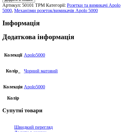
прохідний
Артикул:
50101 TPM
Категорії:
Розетки та вимикачі Apolo
Efapel
5000
,
Механізми розеток/вимикачів Apolo 5000
Apolo
10АХ,
Інформація
250V
чорний
матовий
Додаткова інформація
кількість
Колекції
Apolo5000
Колір_
Чорний матовий
Колекція
Apolo5000
Колір
Супутні товари
Швидкий перегляд