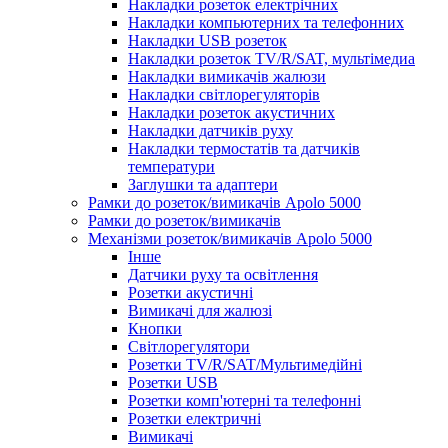
Накладки розеток електрічних
Накладки компьютерних та телефонних
Накладки USB розеток
Накладки розеток TV/R/SAT, мультімедиа
Накладки вимикачів жалюзи
Накладки світлорегуляторів
Накладки розеток акустичних
Накладки датчиків руху
Накладки термостатів та датчиків
температури
Заглушки та адаптери
Рамки до розеток/вимикачів Apolo 5000
Рамки до розеток/вимикачів
Механізми розеток/вимикачів Apolo 5000
Інше
Датчики руху та освітлення
Розетки акустичні
Вимикачі для жалюзі
Кнопки
Світлорегулятори
Розетки TV/R/SAT/Мультимедійні
Розетки USB
Розетки комп'ютерні та телефонні
Розетки електричні
Вимикачі