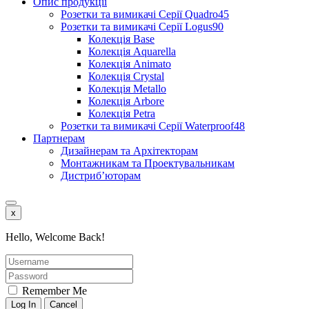
Опис продукції
Розетки та вимикачі Серії Quadro45
Розетки та вимикачі Серії Logus90
Колекція Base
Колекція Aquarella
Колекція Animato
Колекція Crystal
Колекція Metallo
Колекція Arbore
Колекція Petra
Розетки та вимикачі Серії Waterproof48
Партнерам
Дизайнерам та Архітекторам
Монтажникам та Проектувальникам
Дистриб’юторам
x
Hello, Welcome Back!
Remember Me