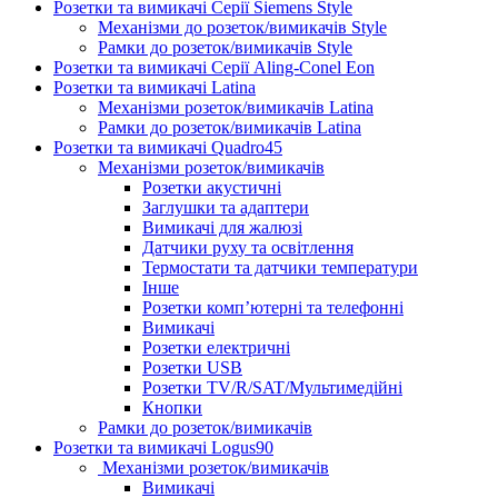
Розетки та вимикачі Серії Siemens Style
Механізми до розеток/вимикачів Style
Рамки до розеток/вимикачів Style
Розетки та вимикачі Серії Aling-Conel Eon
Розетки та вимикачі Latina
Механізми розеток/вимикачів Latina
Рамки до розеток/вимикачів Latina
Розетки та вимикачі Quadro45
Механізми розеток/вимикачів
Розетки акустичні
Заглушки та адаптери
Вимикачі для жалюзі
Датчики руху та освітлення
Термостати та датчики температури
Інше
Розетки комп’ютерні та телефонні
Вимикачі
Розетки електричні
Розетки USB
Розетки TV/R/SAT/Мультимедійні
Кнопки
Рамки до розеток/вимикачів
Розетки та вимикачі Logus90
Механізми розеток/вимикачів
Вимикачі