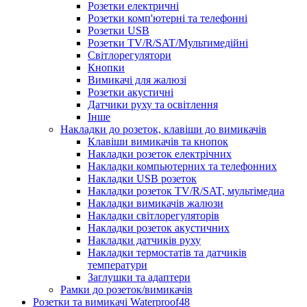
Розетки електричні
Розетки комп'ютерні та телефонні
Розетки USB
Розетки TV/R/SAT/Мультимедійні
Світлорегулятори
Кнопки
Вимикачі для жалюзі
Розетки акустичні
Датчики руху та освітлення
Інше
Накладки до розеток, клавіши до вимикачів
Клавіши вимикачів та кнопок
Накладки розеток електрічних
Накладки компьютерних та телефонних
Накладки USB розеток
Накладки розеток TV/R/SAT, мультімедиа
Накладки вимикачів жалюзи
Накладки світлорегуляторів
Накладки розеток акустичних
Накладки датчиків руху
Накладки термостатів та датчиків
температури
Заглушки та адаптери
Рамки до розеток/вимикачів
Розетки та вимикачі Waterproof48