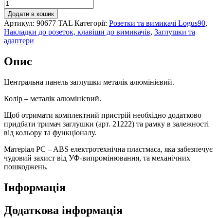
Заглушка
металік
Додати в кошик
алюмінієвий,
Артикул:
90677 TAL
Категорії:
Розетки та вимикачі Logus90
,
90677
Накладки до розеток, клавіши до вимикачів
,
Заглушки та
TAL
адаптери
кількість
Опис
Центральна панель заглушки металік алюмінієвий.
Колір – металік алюмінієвий.
Щоб отримати комплектний пристрій необхідно додатково
придбати тримач заглушки (арт. 21222) та рамку в залежності
від кольору та функціоналу.
Матеріал PC – ABS електротехнічна пластмаса, яка забезпечує
чудовий захист від УФ-випромінювання, та механічних
пошкоджень.
Інформація
Додаткова інформація