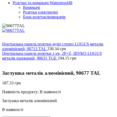
Розетки та вимикачі Waterproof48
Вимикачі
Розетки електричні
Блок розеток/вимикачів
Центральна панель розетки аудіо стерео LOGUS металік
алюмінієвий, 90713 TAL
230.34
грн
Центральна панель розетки з з/к, 2P+Z, ШУКО LOGUS
металік крижаний, 90631 TGE
194.15
грн
Заглушка металік алюмінієвий, 90677 TAL
187.33
грн
Наявність продукту:
В наявності
Заглушка металік алюмінієвий
В наявності