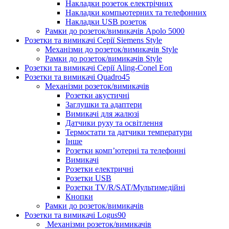
Накладки розеток електрічних
Накладки компьютерних та телефонних
Накладки USB розеток
Рамки до розеток/вимикачів Apolo 5000
Розетки та вимикачі Серії Siemens Style
Механізми до розеток/вимикачів Style
Рамки до розеток/вимикачів Style
Розетки та вимикачі Серії Aling-Conel Eon
Розетки та вимикачі Quadro45
Механізми розеток/вимикачів
Розетки акустичні
Заглушки та адаптери
Вимикачі для жалюзі
Датчики руху та освітлення
Термостати та датчики температури
Інше
Розетки комп’ютерні та телефонні
Вимикачі
Розетки електричні
Розетки USB
Розетки TV/R/SAT/Мультимедійні
Кнопки
Рамки до розеток/вимикачів
Розетки та вимикачі Logus90
Механізми розеток/вимикачів