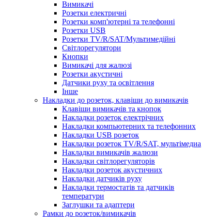
Вимикачі
Розетки електричні
Розетки комп'ютерні та телефонні
Розетки USB
Розетки TV/R/SAT/Мультимедійні
Світлорегулятори
Кнопки
Вимикачі для жалюзі
Розетки акустичні
Датчики руху та освітлення
Інше
Накладки до розеток, клавіши до вимикачів
Клавіши вимикачів та кнопок
Накладки розеток електрічних
Накладки компьютерних та телефонних
Накладки USB розеток
Накладки розеток TV/R/SAT, мультімедиа
Накладки вимикачів жалюзи
Накладки світлорегуляторів
Накладки розеток акустичних
Накладки датчиків руху
Накладки термостатів та датчиків
температури
Заглушки та адаптери
Рамки до розеток/вимикачів