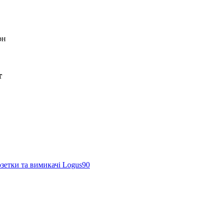
рн
т
зетки та вимикачі Logus90