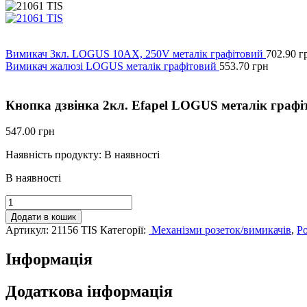
Вимикач 3кл. LOGUS 10АХ, 250V металік графітовий
702.90
г
Вимикач жалюзі LOGUS металік графітовий
553.70
грн
Кнопка дзвінка 2кл. Efapel LOGUS металік графі
547.00
грн
Наявність продукту:
В наявності
В наявності
Кнопка
дзвінка
Додати в кошик
2кл.
Артикул:
21156 TIS
Категорії:
Механізми розеток/вимикачів
,
Ро
Efapel
LOGUS
Інформація
металік
графіт
кількість
Додаткова інформація