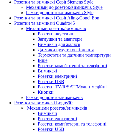
Розетки та вимикачі Серії Siemens Style
Механізми до розеток/вимикачів Style
Рамки до розеток/вимикачів Style
Розетки та вимикачі Серії Aling-Conel Eon
Розетки та вимикачі Quadro45
Механізми розеток/вимикачів
Розетки акустичні
Заглушки та адаптери
Вимикачі для жалюзі
Датчики руху та освітлення
Термостати та датчики температури
Інше
Розетки комп’ютерні та телефонні
Вимикачі
Розетки електричні
Розетки USB
Розетки TV/R/SAT/Мультимедійні
Кнопки
Рамки до розеток/вимикачів
Розетки та вимикачі Logus90
Механізми розеток/вимикачів
Вимикачі
Розетки електричні
Розетки комп'ютерні та телефонні
Розетки USB