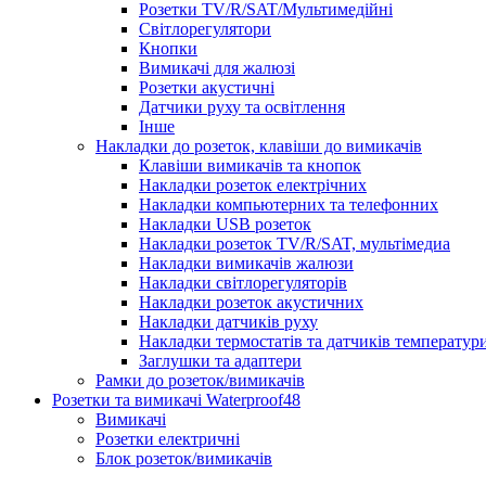
Розетки TV/R/SAT/Мультимедійні
Світлорегулятори
Кнопки
Вимикачі для жалюзі
Розетки акустичні
Датчики руху та освітлення
Інше
Накладки до розеток, клавіши до вимикачів
Клавіши вимикачів та кнопок
Накладки розеток електрічних
Накладки компьютерних та телефонних
Накладки USB розеток
Накладки розеток TV/R/SAT, мультімедиа
Накладки вимикачів жалюзи
Накладки світлорегуляторів
Накладки розеток акустичних
Накладки датчиків руху
Накладки термостатів та датчиків температур
Заглушки та адаптери
Рамки до розеток/вимикачів
Розетки та вимикачі Waterproof48
Вимикачі
Розетки електричні
Блок розеток/вимикачів