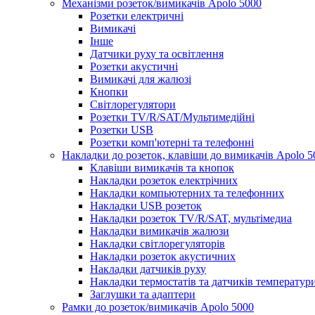
Механізми розеток/вимикачів Apolo 5000
Розетки електричні
Вимикачі
Інше
Датчики руху та освітлення
Розетки акустичні
Вимикачі для жалюзі
Кнопки
Світлорегулятори
Розетки TV/R/SAT/Мультимедійні
Розетки USB
Розетки комп'ютерні та телефонні
Накладки до розеток, клавіши до вимикачів Apolo 5
Клавіши вимикачів та кнопок
Накладки розеток електрічних
Накладки компьютерних та телефонних
Накладки USB розеток
Накладки розеток TV/R/SAT, мультімедиа
Накладки вимикачів жалюзи
Накладки світлорегуляторів
Накладки розеток акустичних
Накладки датчиків руху
Накладки термостатів та датчиків температур
Заглушки та адаптери
Рамки до розеток/вимикачів Apolo 5000