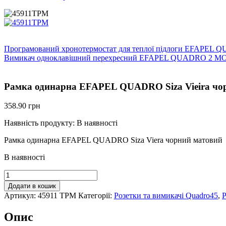
Програмований хронотермостат для теплої підлоги EFAPEL 
Вимикач одноклавішний перехресний EFAPEL QUADRO 2 MOD
Рамка одинарна EFAPEL QUADRO Siza Vieira чо
358.90
грн
Наявність продукту:
В наявності
Рамка одинарна EFAPEL QUADRO Siza Viera чорний матовий
В наявності
Рамка
одинарна
Додати в кошик
EFAPEL
Артикул:
45911 TPM
Категорії:
Розетки та вимикачі Quadro45
,
Р
QUADRO
Siza
Опис
Vieira