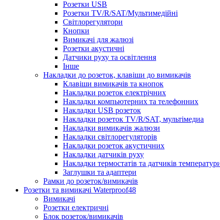
Розетки USB
Розетки TV/R/SAT/Мультимедійні
Світлорегулятори
Кнопки
Вимикачі для жалюзі
Розетки акустичні
Датчики руху та освітлення
Інше
Накладки до розеток, клавіши до вимикачів
Клавіши вимикачів та кнопок
Накладки розеток електрічних
Накладки компьютерних та телефонних
Накладки USB розеток
Накладки розеток TV/R/SAT, мультімедиа
Накладки вимикачів жалюзи
Накладки світлорегуляторів
Накладки розеток акустичних
Накладки датчиків руху
Накладки термостатів та датчиків температур
Заглушки та адаптери
Рамки до розеток/вимикачів
Розетки та вимикачі Waterproof48
Вимикачі
Розетки електричні
Блок розеток/вимикачів