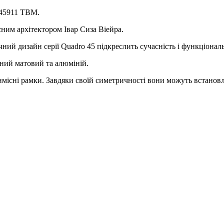
45911 TBM.
м архітектором Івар Сиза Віейра.
ий дизайн серії Quadro 45 підкреслить сучасність і функціональ
рний матовий та алюміній.
иримісні рамки. Завдяки своїй симетричності вони можуть встанов