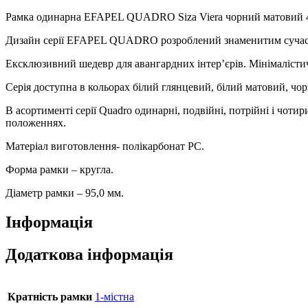
чорний
матовий,
Рамка одинарна EFAPEL QUADRO Siza Viera чорний матовий 
45911
Дизайн серії EFAPEL QUADRO розроблений знаменитим сучасни
TPM
кількість
Ексклюзивний шедевр для авангардних інтер’єрів. Мінімалістичн
Серія доступна в кольорах білий глянцевий, білий матовий, чо
В асортименті серії Quadro одинарні, подвійні, потрійні і чот
положеннях.
Матеріал виготовлення- полікарбонат PC.
Форма рамки – кругла.
Діаметр рамки – 95,0 мм.
Інформація
Додаткова інформація
Кратність рамки
1-містна