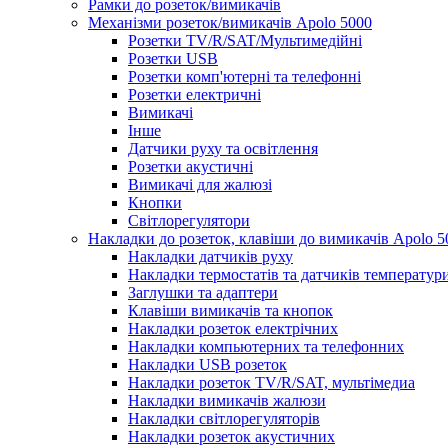
Рамки до розеток/вимикачів
Механізми розеток/вимикачів Apolo 5000
Розетки TV/R/SAT/Мультимедійні
Розетки USB
Розетки комп'ютерні та телефонні
Розетки електричні
Вимикачі
Інше
Датчики руху та освітлення
Розетки акустичні
Вимикачі для жалюзі
Кнопки
Світлорегулятори
Накладки до розеток, клавіши до вимикачів Apolo 5
Накладки датчиків руху
Накладки термостатів та датчиків температур
Заглушки та адаптери
Клавіши вимикачів та кнопок
Накладки розеток електрічних
Накладки компьютерних та телефонних
Накладки USB розеток
Накладки розеток TV/R/SAT, мультімедиа
Накладки вимикачів жалюзи
Накладки світлорегуляторів
Накладки розеток акустичних