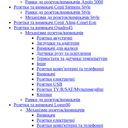
Рамки до розеток/вимикачів Apolo 5000
Розетки та вимикачі Серії Siemens Style
Рамки до розеток/вимикачів Style
Механізми до розеток/вимикачів Style
Розетки та вимикачі Серії Aling-Conel Eon
Розетки та вимикачі Quadro45
Механізми розеток/вимикачів
Розетки акустичні
Заглушки та адаптери
Вимикачі для жалюзі
Датчики руху та освітлення
Термостати та датчики температури
Інше
Розетки комп’ютерні та телефонні
Вимикачі
Розетки електричні
Розетки USB
Розетки TV/R/SAT/Мультимедійні
Кнопки
Рамки до розеток/вимикачів
Розетки та вимикачі Logus90
Механізми розеток/вимикачів
Вимикачі
Розетки електричні
Розетки комп'ютерні та телефонні