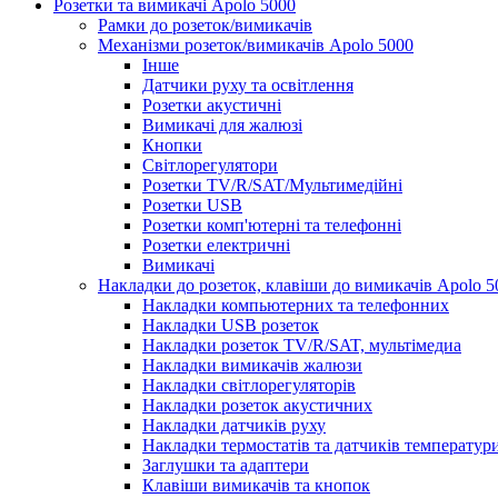
Розетки та вимикачі Apolo 5000
Рамки до розеток/вимикачів
Механізми розеток/вимикачів Apolo 5000
Інше
Датчики руху та освітлення
Розетки акустичні
Вимикачі для жалюзі
Кнопки
Світлорегулятори
Розетки TV/R/SAT/Мультимедійні
Розетки USB
Розетки комп'ютерні та телефонні
Розетки електричні
Вимикачі
Накладки до розеток, клавіши до вимикачів Apolo 5
Накладки компьютерних та телефонних
Накладки USB розеток
Накладки розеток TV/R/SAT, мультімедиа
Накладки вимикачів жалюзи
Накладки світлорегуляторів
Накладки розеток акустичних
Накладки датчиків руху
Накладки термостатів та датчиків температур
Заглушки та адаптери
Клавіши вимикачів та кнопок