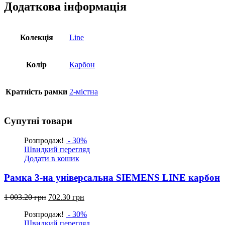
кількість
Додаткова інформація
Колекція
Line
Колір
Карбон
Кратність рамки
2-містна
Супутні товари
Розпродаж!
- 30%
Швидкий перегляд
Додати в кошик
Рамка 3-на універсальна SIEMENS LINE карбон
Оригінальна
Поточна
1 003.20
грн
702.30
грн
ціна:
ціна:
Розпродаж!
- 30%
1
702.30
Швидкий перегляд
003.20
грн.