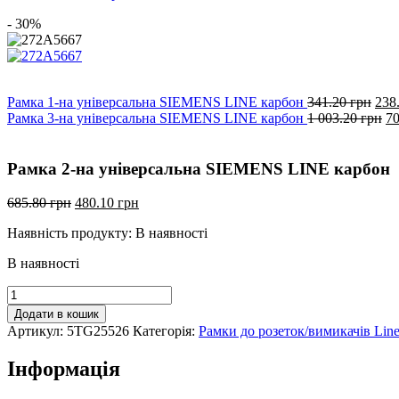
- 30%
Ори
Рамка 1-на універсальна SIEMENS LINE карбон
341.20
грн
238
ціна
Ор
Рамка 3-на універсальна SIEMENS LINE карбон
1 003.20
грн
70
341
ці
грн.
1
00
Рамка 2-на універсальна SIEMENS LINE карбон
гр
Оригінальна
Поточна
685.80
грн
480.10
грн
ціна:
ціна:
Наявність продукту:
В наявності
685.80
480.10
грн.
грн.
В наявності
Рамка
2-
Додати в кошик
на
Артикул:
5TG25526
Категорія:
Рамки до розеток/вимикачів Lin
універсальна
SIEMENS
Інформація
LINE
карбон