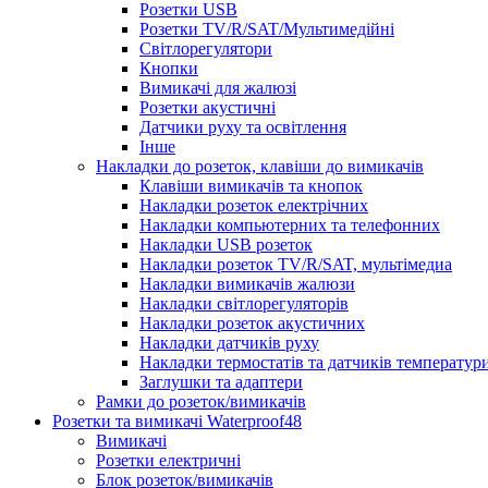
Розетки USB
Розетки TV/R/SAT/Мультимедійні
Світлорегулятори
Кнопки
Вимикачі для жалюзі
Розетки акустичні
Датчики руху та освітлення
Інше
Накладки до розеток, клавіши до вимикачів
Клавіши вимикачів та кнопок
Накладки розеток електрічних
Накладки компьютерних та телефонних
Накладки USB розеток
Накладки розеток TV/R/SAT, мультімедиа
Накладки вимикачів жалюзи
Накладки світлорегуляторів
Накладки розеток акустичних
Накладки датчиків руху
Накладки термостатів та датчиків температур
Заглушки та адаптери
Рамки до розеток/вимикачів
Розетки та вимикачі Waterproof48
Вимикачі
Розетки електричні
Блок розеток/вимикачів