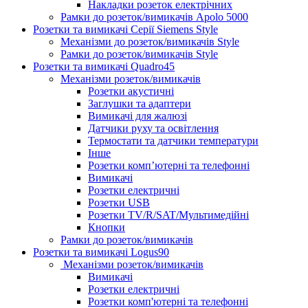
Накладки розеток електрічних
Рамки до розеток/вимикачів Apolo 5000
Розетки та вимикачі Серії Siemens Style
Механізми до розеток/вимикачів Style
Рамки до розеток/вимикачів Style
Розетки та вимикачі Quadro45
Механізми розеток/вимикачів
Розетки акустичні
Заглушки та адаптери
Вимикачі для жалюзі
Датчики руху та освітлення
Термостати та датчики температури
Інше
Розетки комп’ютерні та телефонні
Вимикачі
Розетки електричні
Розетки USB
Розетки TV/R/SAT/Мультимедійні
Кнопки
Рамки до розеток/вимикачів
Розетки та вимикачі Logus90
Механізми розеток/вимикачів
Вимикачі
Розетки електричні
Розетки комп'ютерні та телефонні