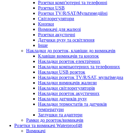
Розетки комп'ютерні та телефонні
Розетки USB
Розетки TV/R/SAT/Мультимедійні
Світлорегулятори
Кнопки
Вимикачі для жалюзі
Розетки акустичні
Датчики руху та освітлення
Інше
Накладки до розеток, клавіши до вимикачів
Клавіши вимикачів та кнопок
Накладки розеток електрічних
Накладки компьютерних та телефонних
Накладки USB розеток
Накладки розеток TV/R/SAT, мультімедиа
Накладки вимикачів жалюзи
Накладки світлорегуляторів
Накладки розеток акустичних
Накладки датчиків руху
Накладки термостатів та датчиків
температури
Заглушки та адаптери
Рамки до розеток/вимикачів
Розетки та вимикачі Waterproof48
Вимикачі