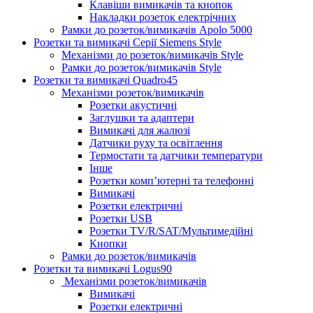
Клавіши вимикачів та кнопок
Накладки розеток електрічних
Рамки до розеток/вимикачів Apolo 5000
Розетки та вимикачі Серії Siemens Style
Механізми до розеток/вимикачів Style
Рамки до розеток/вимикачів Style
Розетки та вимикачі Quadro45
Механізми розеток/вимикачів
Розетки акустичні
Заглушки та адаптери
Вимикачі для жалюзі
Датчики руху та освітлення
Термостати та датчики температури
Інше
Розетки комп’ютерні та телефонні
Вимикачі
Розетки електричні
Розетки USB
Розетки TV/R/SAT/Мультимедійні
Кнопки
Рамки до розеток/вимикачів
Розетки та вимикачі Logus90
Механізми розеток/вимикачів
Вимикачі
Розетки електричні