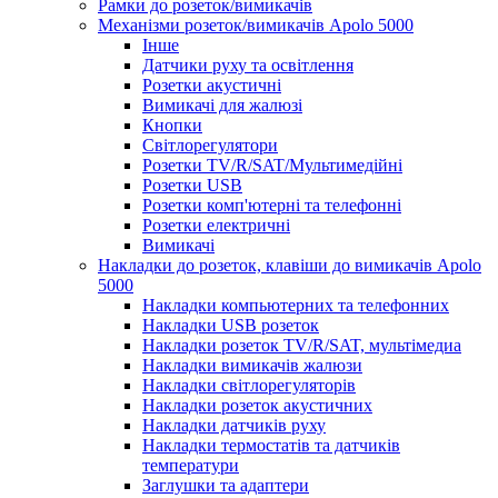
Рамки до розеток/вимикачів
Механізми розеток/вимикачів Apolo 5000
Інше
Датчики руху та освітлення
Розетки акустичні
Вимикачі для жалюзі
Кнопки
Світлорегулятори
Розетки TV/R/SAT/Мультимедійні
Розетки USB
Розетки комп'ютерні та телефонні
Розетки електричні
Вимикачі
Накладки до розеток, клавіши до вимикачів Apolo
5000
Накладки компьютерних та телефонних
Накладки USB розеток
Накладки розеток TV/R/SAT, мультімедиа
Накладки вимикачів жалюзи
Накладки світлорегуляторів
Накладки розеток акустичних
Накладки датчиків руху
Накладки термостатів та датчиків
температури
Заглушки та адаптери