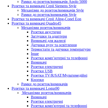
Рамки до розеток/вимикачів Apolo 5000
Розетки та вимикачі Серії Siemens Style
Механізми до розеток/вимикачів Style
Рамки до розеток/вимикачів Style
Розетки та вимикачі Серії Aling-Conel Eon
Розетки та вимикачі Quadro45
Механізми розеток/вимикачів
Розетки акустичні
Заглушки та адаптери
Вимикачі для жалюзі
Датчики руху та освітлення
Термостати та датчики температури
Інше
Розетки комп’ютерні та телефонні
Вимикачі
Розетки електричні
Розетки USB
Розетки TV/R/SAT/Мультимедійні
Кнопки
Рамки до розеток/вимикачів
Розетки та вимикачі Logus90
Механізми розеток/вимикачів
Вимикачі
Розетки електричні
Розетки комп'ютерні та телефонні