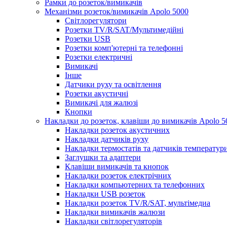
Рамки до розеток/вимикачів
Механізми розеток/вимикачів Apolo 5000
Світлорегулятори
Розетки TV/R/SAT/Мультимедійні
Розетки USB
Розетки комп'ютерні та телефонні
Розетки електричні
Вимикачі
Інше
Датчики руху та освітлення
Розетки акустичні
Вимикачі для жалюзі
Кнопки
Накладки до розеток, клавіши до вимикачів Apolo 5
Накладки розеток акустичних
Накладки датчиків руху
Накладки термостатів та датчиків температур
Заглушки та адаптери
Клавіши вимикачів та кнопок
Накладки розеток електрічних
Накладки компьютерних та телефонних
Накладки USB розеток
Накладки розеток TV/R/SAT, мультімедиа
Накладки вимикачів жалюзи
Накладки світлорегуляторів