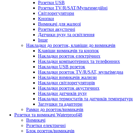
Розетки USB
Розетки TV/R/SAT/Мультимедійні
Світлорегулятори
Кнопки
Вимикачі для жалюзі
Розетки акустичні
Датчики руху та освітлення
Інше
Накладки до розеток, клавіши до вимикачів
Клавіши вимикачів та кнопок
Накладки розеток електрічних
Накладки компьютерних та телефонних
Накладки USB розеток
Накладки розеток TV/R/SAT, мультімедиа
Накладки вимикачів жалюзи
Накладки світлорегуляторів
Накладки розеток акустичних
Накладки датчиків руху
Накладки термостатів та датчиків температур
Заглушки та адаптери
Рамки до розеток/вимикачів
Розетки та вимикачі Waterproof48
Вимикачі
Розетки електричні
Блок розеток/вимикачів