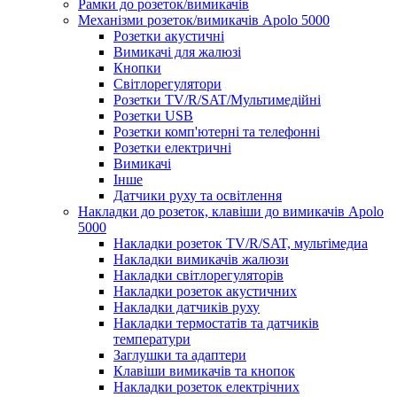
Рамки до розеток/вимикачів
Механізми розеток/вимикачів Apolo 5000
Розетки акустичні
Вимикачі для жалюзі
Кнопки
Світлорегулятори
Розетки TV/R/SAT/Мультимедійні
Розетки USB
Розетки комп'ютерні та телефонні
Розетки електричні
Вимикачі
Інше
Датчики руху та освітлення
Накладки до розеток, клавіши до вимикачів Apolo
5000
Накладки розеток TV/R/SAT, мультімедиа
Накладки вимикачів жалюзи
Накладки світлорегуляторів
Накладки розеток акустичних
Накладки датчиків руху
Накладки термостатів та датчиків
температури
Заглушки та адаптери
Клавіши вимикачів та кнопок
Накладки розеток електрічних