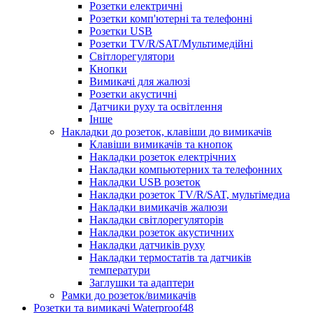
Розетки електричні
Розетки комп'ютерні та телефонні
Розетки USB
Розетки TV/R/SAT/Мультимедійні
Світлорегулятори
Кнопки
Вимикачі для жалюзі
Розетки акустичні
Датчики руху та освітлення
Інше
Накладки до розеток, клавіши до вимикачів
Клавіши вимикачів та кнопок
Накладки розеток електрічних
Накладки компьютерних та телефонних
Накладки USB розеток
Накладки розеток TV/R/SAT, мультімедиа
Накладки вимикачів жалюзи
Накладки світлорегуляторів
Накладки розеток акустичних
Накладки датчиків руху
Накладки термостатів та датчиків
температури
Заглушки та адаптери
Рамки до розеток/вимикачів
Розетки та вимикачі Waterproof48