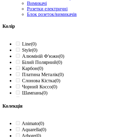
Вимикачі
Розетки електричні
Блок розеток/вимикачів
Колір
Line
(0)
Style
(0)
Алюміній Ф'южн
(0)
Білий Полярний
(0)
Карбон
(0)
Платина Металік
(0)
Слонова Кістка
(0)
Чорний Коссо
(0)
Шампань
(0)
Шоколад
(0)
Білий
(1)
Колекція
Білий матовий
(0)
Бежевий
(1)
Крижаний
(1)
Animato
(0)
Алюміній
(1)
Aquarella
(0)
Графіт
(1)
Arbore
(0)