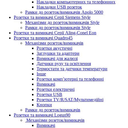
Накладки компьютерних та телефонних
Накладки USB розеток
Рамки до розеток/вимикачів Apolo 5000
Розетки та вимикачі Серії Siemens Style
Механізми до розеток/вимикачів Style
Рамки до розеток/вимикачів Style
Розетки та вимикачі Серії Aling-Conel Eon
Розетки та вимикачі Quadro45
Механізми розеток/вимикачів
Розетки акустичні
Заглушки та адаптери
Вимикачі для жалюзі
Датчики руху та освітлення
Термостати та датчики температури
Інше
Розетки комп’ютерні та телефонні
Вимикачі
Розетки електричні
Розетки USB
Розетки TV/R/SAT/Мультимедійні
Кнопки
Рамки до розеток/вимикачів
Розетки та вимикачі Logus90
Механізми розеток/вимикачів
Вимикачі