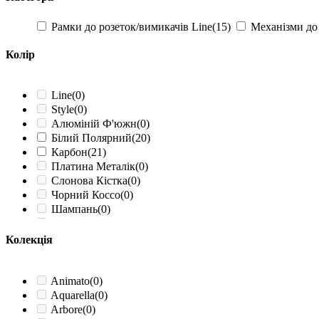
Рамки до розеток/вимикачів Line
(15)
Механізми до 
Колір
Line
(0)
Style
(0)
Алюміній Ф'южн
(0)
Білий Полярний
(20)
Карбон
(21)
Платина Металік
(0)
Слонова Кістка
(0)
Чорний Коссо
(0)
Шампань
(0)
Шоколад
(0)
Білий
(0)
Колекція
Білий матовий
(0)
Бежевий
(0)
Крижаний
(0)
Animato
(0)
Алюміній
(20)
Aquarella
(0)
Графіт
(0)
Arbore
(0)