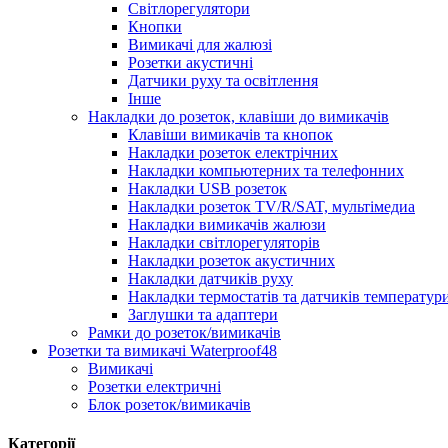
Світлорегулятори
Кнопки
Вимикачі для жалюзі
Розетки акустичні
Датчики руху та освітлення
Інше
Накладки до розеток, клавіши до вимикачів
Клавіши вимикачів та кнопок
Накладки розеток електрічних
Накладки компьютерних та телефонних
Накладки USB розеток
Накладки розеток TV/R/SAT, мультімедиа
Накладки вимикачів жалюзи
Накладки світлорегуляторів
Накладки розеток акустичних
Накладки датчиків руху
Накладки термостатів та датчиків температур
Заглушки та адаптери
Рамки до розеток/вимикачів
Розетки та вимикачі Waterproof48
Вимикачі
Розетки електричні
Блок розеток/вимикачів
Категорії