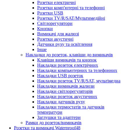
Розетки електричні
Розетки комп'ютерні та телефонні
Розетки USB
Розетки TV/R/SAT/Мультимедійні
Світлорегулятори
Кнопки
Вимикачі для жалюзі
Розетки акустичні
Датчики руху та освітлення
Інше
Накладки до розеток, клавіши до вимикачів
Клавіши вимикачів та кнопок
Накладки розеток електрічних
Накладки компьютерних та телефонних
Накладки USB розеток
Накладки розеток TV/R/SAT, мультімедиа
Накладки вимикачів жалюзи
Накладки світлорегуляторів
Накладки розеток акустичних
Накладки датчиків руху
Накладки термостатів та датчиків
температури
Заглушки та адаптери
Рамки до розеток/вимикачів
Розетки та вимикачі Waterproof48