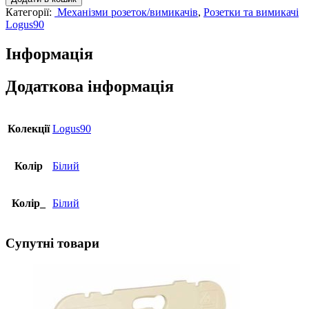
LOGUS
Категорії:
Механізми розеток/вимикачів
,
Розетки та вимикачі
10АХ,
Logus90
250V
з
Інформація
підсвіткою,
білий
21012
Додаткова інформація
TBR
кількість
Колекції
Logus90
Колір
Білий
Колір_
Білий
Супутні товари