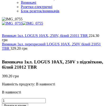
Вимикачі
Розетки електричні
Блок розеток/вимикачів
Вимикач 1кл. LOGUS 10АХ, 250V, білий 21011 TBR
224.30
грн
Вимикач 1кл. перехресний LOGUS 10АХ, 250V білий 21051
TBR
329.20
грн
Вимикача 1кл. LOGUS 10АХ, 250V з підсвіткою,
білий 21012 TBR
399.20
грн
Наявність продукту:
В наявності
В наявності
Вимикача
1кл.
Додати в кошик