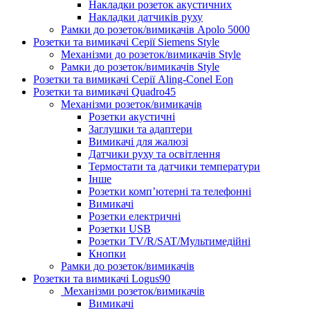
Накладки розеток акустичних
Накладки датчиків руху
Рамки до розеток/вимикачів Apolo 5000
Розетки та вимикачі Серії Siemens Style
Механізми до розеток/вимикачів Style
Рамки до розеток/вимикачів Style
Розетки та вимикачі Серії Aling-Conel Eon
Розетки та вимикачі Quadro45
Механізми розеток/вимикачів
Розетки акустичні
Заглушки та адаптери
Вимикачі для жалюзі
Датчики руху та освітлення
Термостати та датчики температури
Інше
Розетки комп’ютерні та телефонні
Вимикачі
Розетки електричні
Розетки USB
Розетки TV/R/SAT/Мультимедійні
Кнопки
Рамки до розеток/вимикачів
Розетки та вимикачі Logus90
Механізми розеток/вимикачів
Вимикачі