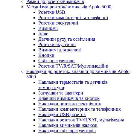
Рамки до розеток/вимикачів
Механізми розеток/вимикачів Apolo 5000
Розетки USB
Розетки комп'ютерні та телефонні
Розетки електричні
Вимикачі
Інше
Датчики руху та освітлення
Розетки акустичні
Вимикачі для жалюзі
Кнопки
Світлорегулятори
Розетки TV/R/SAT/Мультимедійні
Накладки до розеток, клавіши до вимикачів Apolo
5000
Накладки термостатів та датчиків
температури
Заглушки та адаптери
Клавіши вимикачів та кнопок
Накладки розеток електрічних
Накладки компьютерних та телефонних
Накладки USB розеток
Накладки розеток TV/R/SAT, мультімедиа
Накладки вимикачів жалюзи
Накладки світлорегуляторів