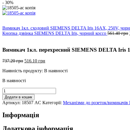
- 30%
Вимикач 1кл. сходовий SIEMENS DELTA Iris 16АХ, 250V, чорн
Кнопка дзвінка SIEMENS DELTA Iris, чорний коссо
561.40
грн
Вимикач 1кл. перехресний SIEMENS DELTA Iris 1
Оригінальна
Поточна
737.20
грн
516.10
грн
ціна:
ціна:
Наявність продукту:
В наявності
737.20
516.10
грн.
грн.
В наявності
Вимикач
1кл.
Додати в кошик
перехресний
Артикул:
18507 AC
Категорії:
Механізми до розеток/вимикачів I
SIEMENS
DELTA
Інформація
Iris
16АХ,
250V,
Додаткова інформація