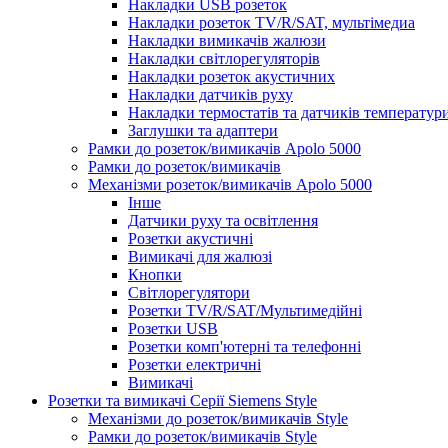
Накладки USB розеток
Накладки розеток TV/R/SAT, мультімедиа
Накладки вимикачів жалюзи
Накладки світлорегуляторів
Накладки розеток акустичних
Накладки датчиків руху
Накладки термостатів та датчиків температур
Заглушки та адаптери
Рамки до розеток/вимикачів Apolo 5000
Рамки до розеток/вимикачів
Механізми розеток/вимикачів Apolo 5000
Інше
Датчики руху та освітлення
Розетки акустичні
Вимикачі для жалюзі
Кнопки
Світлорегулятори
Розетки TV/R/SAT/Мультимедійні
Розетки USB
Розетки комп'ютерні та телефонні
Розетки електричні
Вимикачі
Розетки та вимикачі Серії Siemens Style
Механізми до розеток/вимикачів Style
Рамки до розеток/вимикачів Style