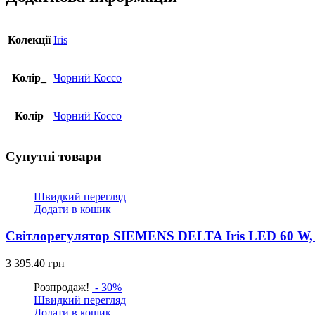
чорний
коссо
кількість
Колекції
Iris
Колір_
Чорний Коссо
Колір
Чорний Коссо
Супутні товари
Швидкий перегляд
Додати в кошик
Світлорегулятор SIEMENS DELTA Iris LED 60 W,
3 395.40
грн
Розпродаж!
- 30%
Швидкий перегляд
Додати в кошик