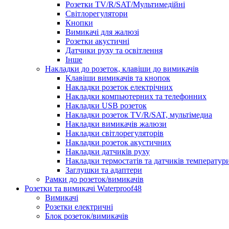
Розетки TV/R/SAT/Мультимедійні
Світлорегулятори
Кнопки
Вимикачі для жалюзі
Розетки акустичні
Датчики руху та освітлення
Інше
Накладки до розеток, клавіши до вимикачів
Клавіши вимикачів та кнопок
Накладки розеток електрічних
Накладки компьютерних та телефонних
Накладки USB розеток
Накладки розеток TV/R/SAT, мультімедиа
Накладки вимикачів жалюзи
Накладки світлорегуляторів
Накладки розеток акустичних
Накладки датчиків руху
Накладки термостатів та датчиків температур
Заглушки та адаптери
Рамки до розеток/вимикачів
Розетки та вимикачі Waterproof48
Вимикачі
Розетки електричні
Блок розеток/вимикачів