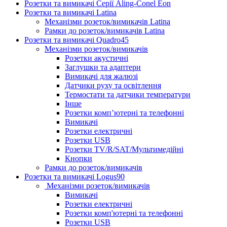
Розетки та вимикачі Серії Aling-Conel Eon
Розетки та вимикачі Latina
Механізми розеток/вимикачів Latina
Рамки до розеток/вимикачів Latina
Розетки та вимикачі Quadro45
Механізми розеток/вимикачів
Розетки акустичні
Заглушки та адаптери
Вимикачі для жалюзі
Датчики руху та освітлення
Термостати та датчики температури
Інше
Розетки комп’ютерні та телефонні
Вимикачі
Розетки електричні
Розетки USB
Розетки TV/R/SAT/Мультимедійні
Кнопки
Рамки до розеток/вимикачів
Розетки та вимикачі Logus90
Механізми розеток/вимикачів
Вимикачі
Розетки електричні
Розетки комп'ютерні та телефонні
Розетки USB