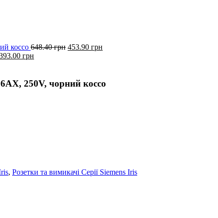
Оригінальна
Поточна
ий коссо
648.40
грн
453.90
грн
Оригінальна
Поточна
ціна:
ціна:
393.00
грн
ціна:
ціна:
648.40
453.90
561.40
393.00
грн.
грн.
грн.
грн.
6АХ, 250V, чорний коссо
ris
,
Розетки та вимикачі Серії Siemens Iris