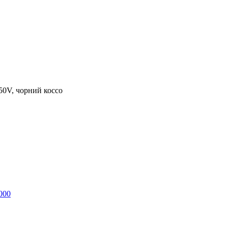
0V, чорний коссо
000