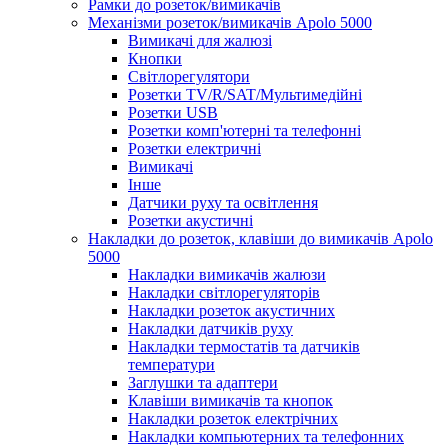
Рамки до розеток/вимикачів
Механізми розеток/вимикачів Apolo 5000
Вимикачі для жалюзі
Кнопки
Світлорегулятори
Розетки TV/R/SAT/Мультимедійні
Розетки USB
Розетки комп'ютерні та телефонні
Розетки електричні
Вимикачі
Інше
Датчики руху та освітлення
Розетки акустичні
Накладки до розеток, клавіши до вимикачів Apolo
5000
Накладки вимикачів жалюзи
Накладки світлорегуляторів
Накладки розеток акустичних
Накладки датчиків руху
Накладки термостатів та датчиків
температури
Заглушки та адаптери
Клавіши вимикачів та кнопок
Накладки розеток електрічних
Накладки компьютерних та телефонних