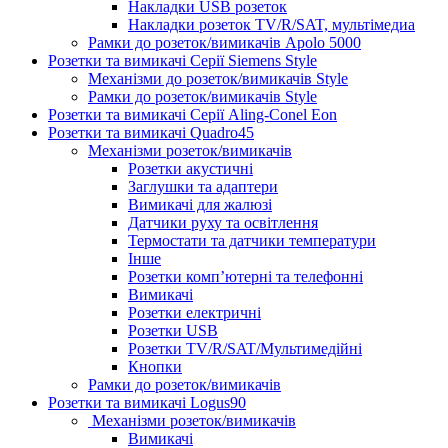
Накладки USB розеток
Накладки розеток TV/R/SAT, мультімедиа
Рамки до розеток/вимикачів Apolo 5000
Розетки та вимикачі Серії Siemens Style
Механізми до розеток/вимикачів Style
Рамки до розеток/вимикачів Style
Розетки та вимикачі Серії Aling-Conel Eon
Розетки та вимикачі Quadro45
Механізми розеток/вимикачів
Розетки акустичні
Заглушки та адаптери
Вимикачі для жалюзі
Датчики руху та освітлення
Термостати та датчики температури
Інше
Розетки комп’ютерні та телефонні
Вимикачі
Розетки електричні
Розетки USB
Розетки TV/R/SAT/Мультимедійні
Кнопки
Рамки до розеток/вимикачів
Розетки та вимикачі Logus90
Механізми розеток/вимикачів
Вимикачі