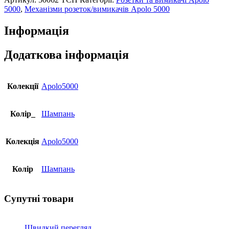
підсвіткою
5000
,
Механізми розеток/вимикачів Apolo 5000
Efapel
Apolo
Інформація
10АХ,
250V
шампань
Додаткова інформація
кількість
Колекції
Apolo5000
Колір_
Шампань
Колекція
Apolo5000
Колір
Шампань
Супутні товари
Швидкий перегляд