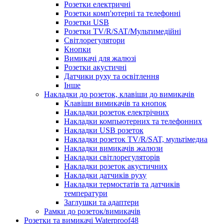
Розетки електричні
Розетки комп'ютерні та телефонні
Розетки USB
Розетки TV/R/SAT/Мультимедійні
Світлорегулятори
Кнопки
Вимикачі для жалюзі
Розетки акустичні
Датчики руху та освітлення
Інше
Накладки до розеток, клавіши до вимикачів
Клавіши вимикачів та кнопок
Накладки розеток електрічних
Накладки компьютерних та телефонних
Накладки USB розеток
Накладки розеток TV/R/SAT, мультімедиа
Накладки вимикачів жалюзи
Накладки світлорегуляторів
Накладки розеток акустичних
Накладки датчиків руху
Накладки термостатів та датчиків
температури
Заглушки та адаптери
Рамки до розеток/вимикачів
Розетки та вимикачі Waterproof48