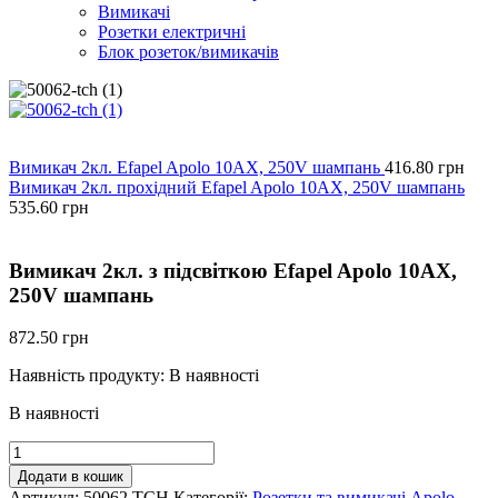
Вимикачі
Розетки електричні
Блок розеток/вимикачів
Вимикач 2кл. Efapel Apolo 10АХ, 250V шампань
416.80
грн
Вимикач 2кл. прохідний Efapel Apolo 10АХ, 250V шампань
535.60
грн
Вимикач 2кл. з підсвіткою Efapel Apolo 10АХ,
250V шампань
872.50
грн
Наявність продукту:
В наявності
В наявності
Вимикач
2кл.
Додати в кошик
з
Артикул:
50062 TCH
Категорії:
Розетки та вимикачі Apolo