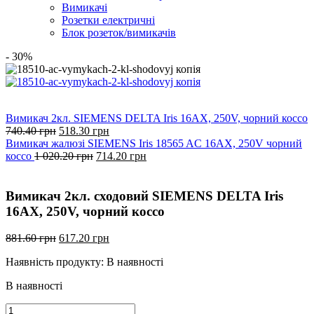
Вимикачі
Розетки електричні
Блок розеток/вимикачів
- 30%
Вимикач 2кл. SIEMENS DELTA Iris 16АХ, 250V, чорний коссо
Оригінальна
Поточна
740.40
грн
518.30
грн
ціна:
ціна:
Вимикач жалюзі SIEMENS Iris 18565 AС 16АХ, 250V чорний
740.40
Оригінальна
518.30
Поточна
коссо
1 020.20
грн
714.20
грн
грн.
ціна:
грн.
ціна:
1
714.20
020.20
грн.
Вимикач 2кл. сходовий SIEMENS DELTA Iris
грн.
16АХ, 250V, чорний коссо
Оригінальна
Поточна
881.60
грн
617.20
грн
ціна:
ціна:
Наявність продукту:
В наявності
881.60
617.20
грн.
грн.
В наявності
Вимикач