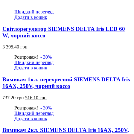
ціна:
ціна:
768.60
538.10
Швидкий перегляд
грн.
грн.
Додати в кошик
Світлорегулятор SIEMENS DELTA Iris LED 60
W, чорний коссо
3 395.40
грн
Розпродаж!
- 30%
Швидкий перегляд
Додати в кошик
Вимикач 1кл. перехресний SIEMENS DELTA Iris
16АХ, 250V, чорний коссо
Оригінальна
Поточна
737.20
грн
516.10
грн
ціна:
ціна:
Розпродаж!
- 30%
737.20
516.10
Швидкий перегляд
грн.
грн.
Додати в кошик
Вимикач 2кл. SIEMENS DELTA Iris 16АХ, 250V,