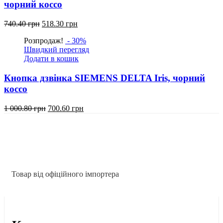
чорний коссо
Оригінальна
Поточна
740.40
грн
518.30
грн
ціна:
ціна:
Розпродаж!
- 30%
740.40
518.30
Швидкий перегляд
грн.
грн.
Додати в кошик
Кнопка дзвінка SIEMENS DELTA Iris, чорний
коссо
Оригінальна
Поточна
1 000.80
грн
700.60
грн
ціна:
ціна:
1
700.60
000.80
грн.
грн.
Товар від офіційного імпортера