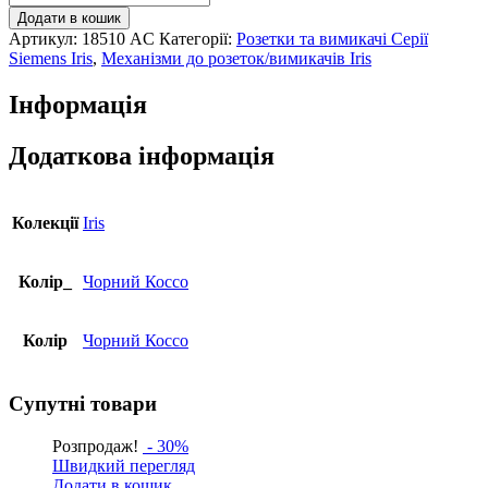
2кл.
Додати в кошик
сходовий
Артикул:
18510 AC
Категорії:
Розетки та вимикачі Серії
SIEMENS
Siemens Iris
,
Механізми до розеток/вимикачів Iris
DELTA
Iris
Інформація
16АХ,
250V,
чорний
Додаткова інформація
коссо
кількість
Колекції
Iris
Колір_
Чорний Коссо
Колір
Чорний Коссо
Супутні товари
Розпродаж!
- 30%
Швидкий перегляд
Додати в кошик