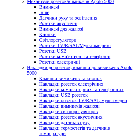
Механізми розеток/вимикачів Apolo 5000
Вимикачі
Інше
Датчики руху та освітлення
Розетки акустичні
Вимикачі для жалюзі
Кнопки
Світлорегулятори
Розетки TV/R/SAT/Мультимедійні
Розетки USB
Розетки комп'ютерні та телефонні
Розетки електричні
Накладки до розеток, клавіши до вимикачів Apolo
5000
Клавіши вимикачів та кнопок
Накладки розеток електрічних
Накладки компьютерних та телефонних
Накладки USB розеток
Накладки розеток TV/R/SAT, мультімедиа
Накладки вимикачів жалюзи
Накладки світлорегуляторів
Накладки розеток акустичних
Накладки датчиків руху
Накладки термостатів та датчиків
температури