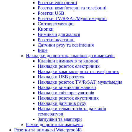
Розетки електричні
Розетки комп'ютерні та телефонні
Розетки USB
Розетки TV/R/SAT/Мультимедійні
Світлорегулятори
Кнопки
Вимикачі для жалюзі
Розетки акустичні
Датчики руху та освітлення
Інше
Накладки до розеток, клавіши до вимикачів
Клавіши вимикачів та кнопок
Накладки розеток електрічних
Накладки компьютерних та телефонних
Накладки USB розеток
Накладки розеток TV/R/SAT, мультімедиа
Накладки вимикачів жалюзи
Накладки світлорегуляторів
Накладки розеток акустичних
Накладки датчиків руху
Накладки термостатів та датчиків
температури
Заглушки та адаптери
Рамки до розеток/вимикачів
Розетки та вимикачі Waterproof48