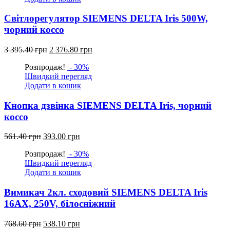
Світлорегулятор SIEMENS DELTA Iris 500W,
чорний коссо
Оригінальна
Поточна
3 395.40
грн
2 376.80
грн
ціна:
ціна:
Розпродаж!
- 30%
3
2
Швидкий перегляд
395.40
376.80
Додати в кошик
грн.
грн.
Кнопка дзвінка SIEMENS DELTA Iris, чорний
коссо
Оригінальна
Поточна
561.40
грн
393.00
грн
ціна:
ціна:
Розпродаж!
- 30%
561.40
393.00
Швидкий перегляд
грн.
грн.
Додати в кошик
Вимикач 2кл. сходовий SIEMENS DELTA Iris
16АХ, 250V, білосніжний
Оригінальна
Поточна
768.60
грн
538.10
грн