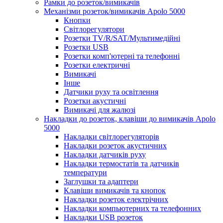
Рамки до розеток/вимикачів
Механізми розеток/вимикачів Apolo 5000
Кнопки
Світлорегулятори
Розетки TV/R/SAT/Мультимедійні
Розетки USB
Розетки комп'ютерні та телефонні
Розетки електричні
Вимикачі
Інше
Датчики руху та освітлення
Розетки акустичні
Вимикачі для жалюзі
Накладки до розеток, клавіши до вимикачів Apolo
5000
Накладки світлорегуляторів
Накладки розеток акустичних
Накладки датчиків руху
Накладки термостатів та датчиків
температури
Заглушки та адаптери
Клавіши вимикачів та кнопок
Накладки розеток електрічних
Накладки компьютерних та телефонних
Накладки USB розеток