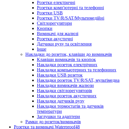
Розетки електричні
Розетки комп'ютерні та телефонні
Розетки USB
Розетки TV/R/SAT/Мультимедійні
Світлорегулятори
Кнопки
Вимикачі для жалюзі
Розетки акустичні
Датчики руху та освітлення
Інше
Накладки до розеток, клавіши до вимикачів
Клавіши вимикачів та кнопок
Накладки розеток електрічних
Накладки компьютерних та телефонних
Накладки USB розеток
Накладки розеток TV/R/SAT, мультімедиа
Накладки вимикачів жалюзи
Накладки світлорегуляторів
Накладки розеток акустичних
Накладки датчиків руху
Накладки термостатів та датчиків
температури
Заглушки та адаптери
Рамки до розеток/вимикачів
Розетки та вимикачі Waterproof48