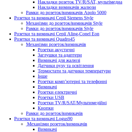
Накладки розеток TV/R/SAT, мультімедиа
Накладки вимикачів жалюзи
Рамки до розеток/вимикачів Apolo 5000
Розетки та вимикачі Серії Siemens Style
Механізми до розеток/вимикачів Style
Рамки до розеток/вимикачів Style
Розетки та вимикачі Серії Aling-Conel Eon
Розетки та вимикачі Quadro45
Механізми розеток/вимикачів
Розетки акустичні
Заглушки та адаптери
Вимикачі для жалюзі
Датчики руху та освітлення
Термостати та датчики температури
Інше
Розетки комп’ютерні та телефонні
Вимикачі
Розетки електричні
Розетки USB
Розетки TV/R/SAT/Мультимедійні
Кнопки
Рамки до розеток/вимикачів
Розетки та вимикачі Logus90
Механізми розеток/вимикачів
Вимикачі