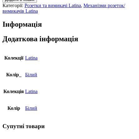
сход.
Категорії:
Розетки та вимикачі Latina
,
Механізми розеток/
EFAPEL
вимикачів Latina
Latina
10АХ,
Інформація
250V
білий
глянцевий,
Додаткова інформація
4710112
SBR
кількість
Колекції
Latina
Колір_
Білий
Колекція
Latina
Колір
Білий
Супутні товари