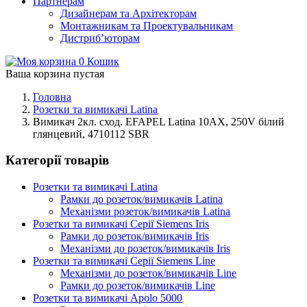
Партнерам
Дизайнерам та Архітекторам
Монтажникам та Проектувальникам
Дистриб’юторам
0
Кошик
Ваша корзина пустая
Головна
Розетки та вимикачі Latina
Вимикач 2кл. сход. EFAPEL Latina 10АХ, 250V білий
глянцевий, 4710112 SBR
Категорії товарів
Розетки та вимикачі Latina
Рамки до розеток/вимикачів Latina
Механізми розеток/вимикачів Latina
Розетки та вимикачі Серії Siemens Iris
Рамки до розеток/вимикачів Iris
Механізми до розеток/вимикачів Iris
Розетки та вимикачі Серії Siemens Line
Механізми до розеток/вимикачів Line
Рамки до розеток/вимикачів Line
Розетки та вимикачі Apolo 5000