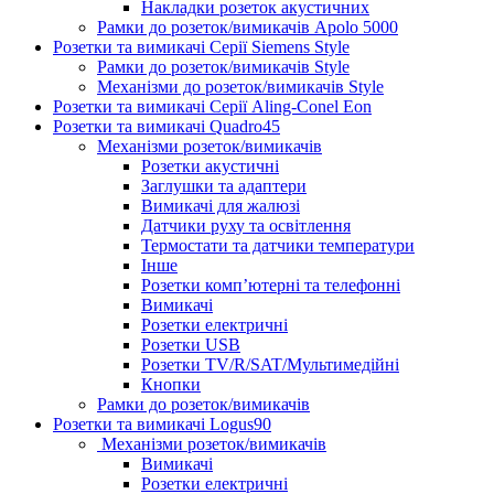
Накладки розеток акустичних
Рамки до розеток/вимикачів Apolo 5000
Розетки та вимикачі Серії Siemens Style
Рамки до розеток/вимикачів Style
Механізми до розеток/вимикачів Style
Розетки та вимикачі Серії Aling-Conel Eon
Розетки та вимикачі Quadro45
Механізми розеток/вимикачів
Розетки акустичні
Заглушки та адаптери
Вимикачі для жалюзі
Датчики руху та освітлення
Термостати та датчики температури
Інше
Розетки комп’ютерні та телефонні
Вимикачі
Розетки електричні
Розетки USB
Розетки TV/R/SAT/Мультимедійні
Кнопки
Рамки до розеток/вимикачів
Розетки та вимикачі Logus90
Механізми розеток/вимикачів
Вимикачі
Розетки електричні