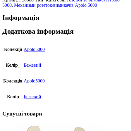
Apolo
5000
,
Механізми розеток/вимикачів Apolo 5000
10АХ,
250V
Інформація
слонова
кістка
кількість
Додаткова інформація
Колекції
Apolo5000
Колір_
Бежевий
Колекція
Apolo5000
Колір
Бежевий
Супутні товари