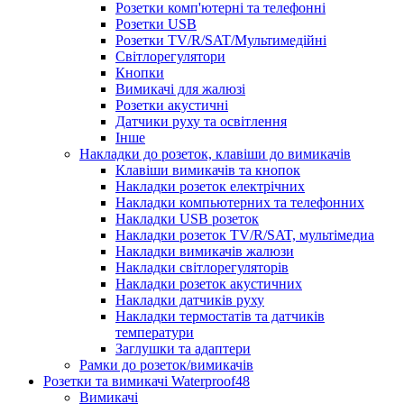
Розетки комп'ютерні та телефонні
Розетки USB
Розетки TV/R/SAT/Мультимедійні
Світлорегулятори
Кнопки
Вимикачі для жалюзі
Розетки акустичні
Датчики руху та освітлення
Інше
Накладки до розеток, клавіши до вимикачів
Клавіши вимикачів та кнопок
Накладки розеток електрічних
Накладки компьютерних та телефонних
Накладки USB розеток
Накладки розеток TV/R/SAT, мультімедиа
Накладки вимикачів жалюзи
Накладки світлорегуляторів
Накладки розеток акустичних
Накладки датчиків руху
Накладки термостатів та датчиків
температури
Заглушки та адаптери
Рамки до розеток/вимикачів
Розетки та вимикачі Waterproof48
Вимикачі