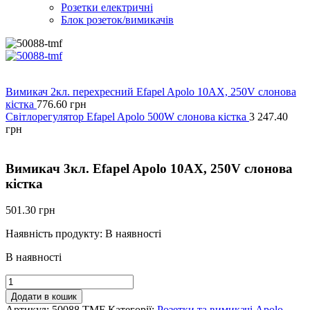
Розетки електричні
Блок розеток/вимикачів
Вимикач 2кл. перехресний Efapel Apolo 10АХ, 250V слонова
кістка
776.60
грн
Світлорегулятор Efapel Apolo 500W слонова кістка
3 247.40
грн
Вимикач 3кл. Efapel Apolo 10АХ, 250V слонова
кістка
501.30
грн
Наявність продукту:
В наявності
В наявності
Вимикач
3кл.
Додати в кошик
Efapel
Артикул:
50088 TMF
Категорії:
Розетки та вимикачі Apolo