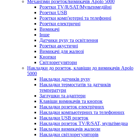
Механізми розеток/вимикачів Apolo 5000
Розетки TV/R/SAT/Мультимедійні
Розетки USB
Розетки комп'ютерні та телефонні
Розетки електричні
Вимикачі
Інше
Датчики руху та освітлення
Розетки акустичні
Вимикачі для жалюзі
Кнопки
Світлорегулятори
Накладки до розеток, клавіши до вимикачів Apolo
5000
Накладки датчиків руху
Накладки термостатів та датчиків
температури
Заглушки та адаптери
Клавіши вимикачів та кнопок
Накладки розеток електрічних
Накладки компьютерних та телефонних
Накладки USB розеток
Накладки розеток TV/R/SAT, мультімедиа
Накладки вимикачів жалюзи
Накладки світлорегуляторів