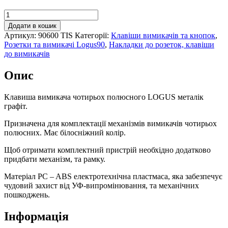
Клавіша
вимикача
Додати в кошик
чотирьох
Артикул:
90600 TIS
Категорії:
Клавіши вимикачів та кнопок
,
полюсного
Розетки та вимикачі Logus90
,
Накладки до розеток, клавіши
LOGUS
до вимикачів
металік
графіт,
Опис
90600
TIS
кількість
Клавиша вимикача чотирьох полюсного LOGUS металік
графіт.
Призначена для комплектації механізмів вимикачів чотирьох
полюсних. Має білосніжний колір.
Щоб отримати комплектний пристрій необхідно додатково
придбати механізм, та рамку.
Матеріал PC – ABS електротехнічна пластмаса, яка забезпечує
чудовий захист від УФ-випромінювання, та механічних
пошкоджень.
Інформація