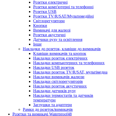
Розетки електричні
Розетки комп'ютерні та телефонні
Розетки USB
Розетки TV/R/SAT/Мультимедійні
Світлорегулятори
Кнопки
Вимикачі для жалюзі
Розетки акустичні
Датчики руху та освітлення
Інше
Накладки до розеток, клавіши до вимикачів
Клавіши вимикачів та кнопок
Накладки розеток електрічних
Накладки компьютерних та телефонних
Накладки USB розеток
Накладки розеток TV/R/SAT, мультімедиа
Накладки вимикачів жалюзи
Накладки світлорегуляторів
Накладки розеток акустичних
Накладки датчиків руху
Накладки термостатів та датчиків
температури
Заглушки та адаптери
Рамки до розеток/вимикачів
Розетки та вимикачі Waterproof48