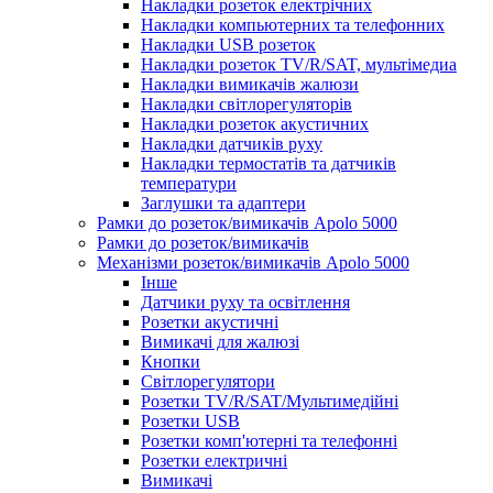
Накладки розеток електрічних
Накладки компьютерних та телефонних
Накладки USB розеток
Накладки розеток TV/R/SAT, мультімедиа
Накладки вимикачів жалюзи
Накладки світлорегуляторів
Накладки розеток акустичних
Накладки датчиків руху
Накладки термостатів та датчиків
температури
Заглушки та адаптери
Рамки до розеток/вимикачів Apolo 5000
Рамки до розеток/вимикачів
Механізми розеток/вимикачів Apolo 5000
Інше
Датчики руху та освітлення
Розетки акустичні
Вимикачі для жалюзі
Кнопки
Світлорегулятори
Розетки TV/R/SAT/Мультимедійні
Розетки USB
Розетки комп'ютерні та телефонні
Розетки електричні
Вимикачі