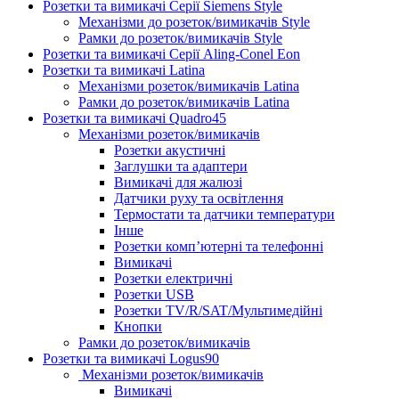
Розетки та вимикачі Серії Siemens Style
Механізми до розеток/вимикачів Style
Рамки до розеток/вимикачів Style
Розетки та вимикачі Серії Aling-Conel Eon
Розетки та вимикачі Latina
Механізми розеток/вимикачів Latina
Рамки до розеток/вимикачів Latina
Розетки та вимикачі Quadro45
Механізми розеток/вимикачів
Розетки акустичні
Заглушки та адаптери
Вимикачі для жалюзі
Датчики руху та освітлення
Термостати та датчики температури
Інше
Розетки комп’ютерні та телефонні
Вимикачі
Розетки електричні
Розетки USB
Розетки TV/R/SAT/Мультимедійні
Кнопки
Рамки до розеток/вимикачів
Розетки та вимикачі Logus90
Механізми розеток/вимикачів
Вимикачі