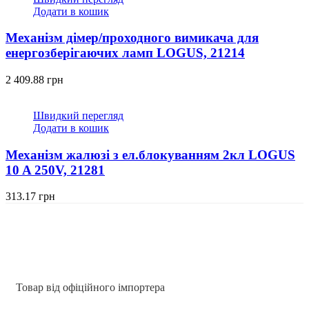
Додати в кошик
Механізм дімер/проходного вимикача для
енергозберігаючих ламп LOGUS, 21214
2 409.88
грн
Швидкий перегляд
Додати в кошик
Механізм жалюзі з ел.блокуванням 2кл LOGUS
10 A 250V, 21281
313.17
грн
Товар від офіційного імпортера