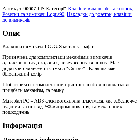
Артикул:
90607 TIS
Категорії:
Клавіши вимикачів та кнопок
,
Розетки та вимикачі Logus90
,
Накладки до розеток, клавіши
до вимикачів
Опис
Клавиша вимикача LOGUS металік графіт.
Призначена для комплектації механізмів вимикачів
одноклавішних, сходових, перехресних та інших. Має
додатково нанесений символ “Світло” . Клавіша має
білосніжний колір.
Щоб отримати комплектний пристрій необхідно додатково
придбати механізм, та рамку.
Матеріал PC – ABS електротехнічна пластмаса, яка забезпечує
чудовий захист від УФ-випромінювання, та механічних
пошкоджень.
Інформація