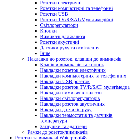
Розетки електричні
Розетки комп'ютерні та телефонні
Розетки USB
Розетки TV/R/SAT/Мультимедійні
Світлорегулятори
Кнопки
Вимикачі для жалюзі
Розетки акустичні
Датчики руху та освітлення
Інше
Накладки до розеток, клавіши до вимикачів
Клавіши вимикачів та кнопок
Накладки розеток електрічних
Накладки компьютерних та телефонних
Накладки USB розеток
Накладки розеток TV/R/SAT, мультімедиа
Накладки вимикачів жалюзи
Накладки світлорегуляторів
Накладки розеток акустичних
Накладки датчиків руху
Накладки термостатів та датчиків
температури
Заглушки та адаптери
Рамки до розеток/вимикачів
Розетки та вимикачі Waterproof48