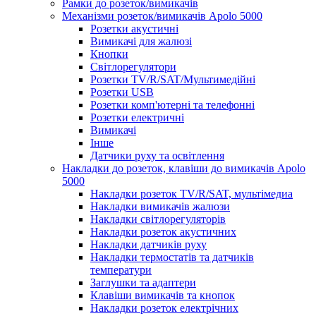
Рамки до розеток/вимикачів
Механізми розеток/вимикачів Apolo 5000
Розетки акустичні
Вимикачі для жалюзі
Кнопки
Світлорегулятори
Розетки TV/R/SAT/Мультимедійні
Розетки USB
Розетки комп'ютерні та телефонні
Розетки електричні
Вимикачі
Інше
Датчики руху та освітлення
Накладки до розеток, клавіши до вимикачів Apolo
5000
Накладки розеток TV/R/SAT, мультімедиа
Накладки вимикачів жалюзи
Накладки світлорегуляторів
Накладки розеток акустичних
Накладки датчиків руху
Накладки термостатів та датчиків
температури
Заглушки та адаптери
Клавіши вимикачів та кнопок
Накладки розеток електрічних