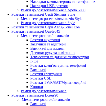
Накладки компьютерних та телефонних
Накладки USB розеток
Рамки до розеток/вимикачів Apolo 5000
Розетки та вимикачі Серії Siemens Style
Механізми до розеток/вимикачів Style
Рамки до розеток/вимикачів Style
Розетки та вимикачі Серії Aling-Conel Eon
Розетки та вимикачі Quadro45
Механізми розеток/вимикачів
Розетки акустичні
Заглушки та адаптери
Вимикачі для жалюзі
Датчики руху та освітлення
Термостати та датчики температури
Інше
Розетки комп’ютерні та телефонні
Вимикачі
Розетки електричні
Розетки USB
Розетки TV/R/SAT/Мультимедійні
Кнопки
Рамки до розеток/вимикачів
Розетки та вимикачі Logus90
Механізми розеток/вимикачів
Вимикачі