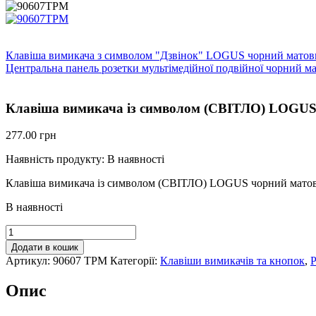
Клавіша вимикача з символом "Дзвінок" LOGUS чорний матов
Центральна панель розетки мультімедійної подвійної чорний 
Клавіша вимикача із символом (СВІТЛО) LOGUS
277.00
грн
Наявність продукту:
В наявності
Клавіша вимикача із символом (СВІТЛО) LOGUS чорний мато
В наявності
Клавіша
вимикача
Додати в кошик
із
Артикул:
90607 TPM
Категорії:
Клавіши вимикачів та кнопок
,
Р
символом
(СВІТЛО)
Опис
LOGUS
чорний