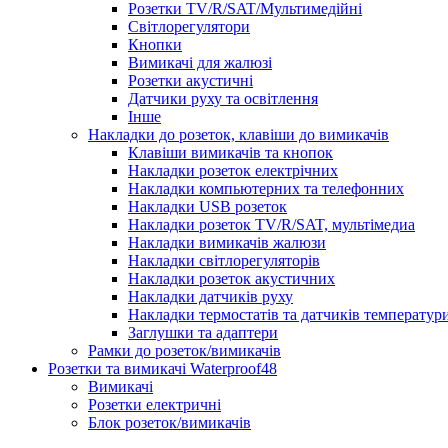
Розетки TV/R/SAT/Мультимедійні
Світлорегулятори
Кнопки
Вимикачі для жалюзі
Розетки акустичні
Датчики руху та освітлення
Інше
Накладки до розеток, клавіши до вимикачів
Клавіши вимикачів та кнопок
Накладки розеток електрічних
Накладки компьютерних та телефонних
Накладки USB розеток
Накладки розеток TV/R/SAT, мультімедиа
Накладки вимикачів жалюзи
Накладки світлорегуляторів
Накладки розеток акустичних
Накладки датчиків руху
Накладки термостатів та датчиків температур
Заглушки та адаптери
Рамки до розеток/вимикачів
Розетки та вимикачі Waterproof48
Вимикачі
Розетки електричні
Блок розеток/вимикачів