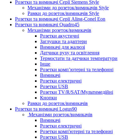
Розетки та вимикачі Серії Siemens Style
Механізми до розеток/вимикачів Style
Рамки до розеток/вимикачів Style
Розетки та вимикачі Серії Aling-Conel Eon
Розетки та вимикачі Quadro45
Механізми розеток/вимикачів
Розетки акустичні
Заглушки та адаптери
Вимикачі для жалюзі
Датчики руху та освітлення
Термостати та датчики температури
Інше
Розетки комп’ютерні та телефонні
Вимикачі
Розетки електричні
Розетки USB
Розетки TV/R/SAT/Мультимедійні
Кнопки
Рамки до розеток/вимикачів
Розетки та вимикачі Logus90
Механізми розеток/вимикачів
Вимикачі
Розетки електричні
Розетки комп'ютерні та телефонні
Розетки USB