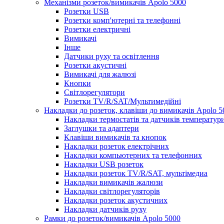
Механізми розеток/вимикачів Apolo 5000
Розетки USB
Розетки комп'ютерні та телефонні
Розетки електричні
Вимикачі
Інше
Датчики руху та освітлення
Розетки акустичні
Вимикачі для жалюзі
Кнопки
Світлорегулятори
Розетки TV/R/SAT/Мультимедійні
Накладки до розеток, клавіши до вимикачів Apolo 5
Накладки термостатів та датчиків температур
Заглушки та адаптери
Клавіши вимикачів та кнопок
Накладки розеток електрічних
Накладки компьютерних та телефонних
Накладки USB розеток
Накладки розеток TV/R/SAT, мультімедиа
Накладки вимикачів жалюзи
Накладки світлорегуляторів
Накладки розеток акустичних
Накладки датчиків руху
Рамки до розеток/вимикачів Apolo 5000