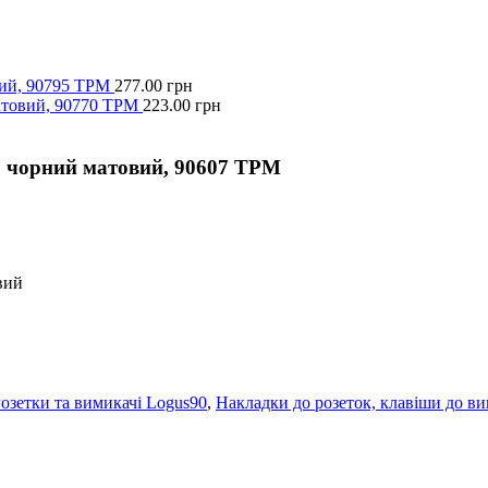
ий, 90795 TPM
277.00
грн
матовий, 90770 TPM
223.00
грн
 чорний матовий, 90607 TPM
вий
озетки та вимикачі Logus90
,
Накладки до розеток, клавіши до ви