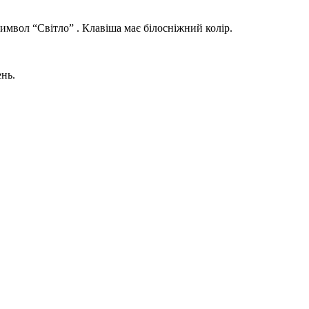
имвол “Світло” . Клавіша має білосніжний колір.
нь.