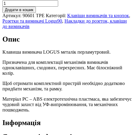
Клавіша
вимикача
Додати в кошик
LOGUS
Артикул:
90601 TPE
Категорії:
Клавіши вимикачів та кнопок
,
металік
Розетки та вимикачі Logus90
,
Накладки до розеток, клавіши
перламутровий,
до вимикачів
90601
TPE
Опис
кількість
Клавиша вимикача LOGUS металік перламутровий.
Призначена для комплектації механізмів вимикачів
одноклавішних, сходових, перехресних. Має білосніжний
колір.
Щоб отримати комплектний пристрій необхідно додатково
придбати механізм, та рамку.
Матеріал PC – ABS електротехнічна пластмаса, яка забезпечує
чудовий захист від УФ-випромінювання, та механічних
пошкоджень.
Інформація