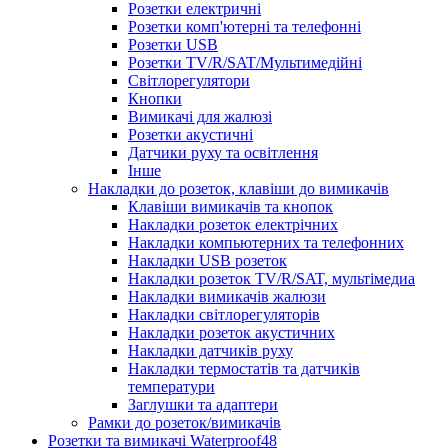
Розетки електричні
Розетки комп'ютерні та телефонні
Розетки USB
Розетки TV/R/SAT/Мультимедійні
Світлорегулятори
Кнопки
Вимикачі для жалюзі
Розетки акустичні
Датчики руху та освітлення
Інше
Накладки до розеток, клавіши до вимикачів
Клавіши вимикачів та кнопок
Накладки розеток електрічних
Накладки компьютерних та телефонних
Накладки USB розеток
Накладки розеток TV/R/SAT, мультімедиа
Накладки вимикачів жалюзи
Накладки світлорегуляторів
Накладки розеток акустичних
Накладки датчиків руху
Накладки термостатів та датчиків
температури
Заглушки та адаптери
Рамки до розеток/вимикачів
Розетки та вимикачі Waterproof48