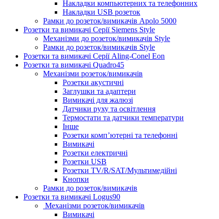
Накладки компьютерних та телефонних
Накладки USB розеток
Рамки до розеток/вимикачів Apolo 5000
Розетки та вимикачі Серії Siemens Style
Механізми до розеток/вимикачів Style
Рамки до розеток/вимикачів Style
Розетки та вимикачі Серії Aling-Conel Eon
Розетки та вимикачі Quadro45
Механізми розеток/вимикачів
Розетки акустичні
Заглушки та адаптери
Вимикачі для жалюзі
Датчики руху та освітлення
Термостати та датчики температури
Інше
Розетки комп’ютерні та телефонні
Вимикачі
Розетки електричні
Розетки USB
Розетки TV/R/SAT/Мультимедійні
Кнопки
Рамки до розеток/вимикачів
Розетки та вимикачі Logus90
Механізми розеток/вимикачів
Вимикачі