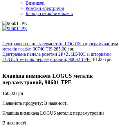
Вимикачі
Розетки електричні
Блок розеток/вимикачів
Центральна панель термостата LOGUS з програмуванням
металік графіт, 90740 TIS
285.00
грн
Центральна панель розетки 2P+Z, ШУКО зі шторками
LOGUS металік перламутровий, 90632 TPE
181.00
грн
Клавіша вимикача LOGUS металік
перламутровий, 90601 TPE
166.00
грн
Наявність продукту:
В наявності
Клавіша вимикача LOGUS металік перламутровий
В наявності