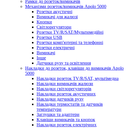
Рамки до розеток/вимикачів
Механізми розеток/вимикачів Apolo 5000
Розетки акустичні
Вимикачі для жалюзі
Кнопки
Світлорегулятори
Розетки TV/R/SAT/Мультимедійні
Розетки USB
Розетки комп'ютерні та телефонні
Розетки електричні
Вимикачі
Інше
Датчики руху та освітлення
Накладки до розеток, клавіши до вимикачів Apolo
5000
Накладки розеток TV/R/SAT, мультімедиа
Накладки вимикачів жалюзи
Накладки світлорегуляторів
Накладки розеток акустичних
Накладки датчиків руху
Накладки термостатів та датчиків
температури
Заглушки та адаптери
Клавіши вимикачів та кнопок
Накладки розеток електрічних