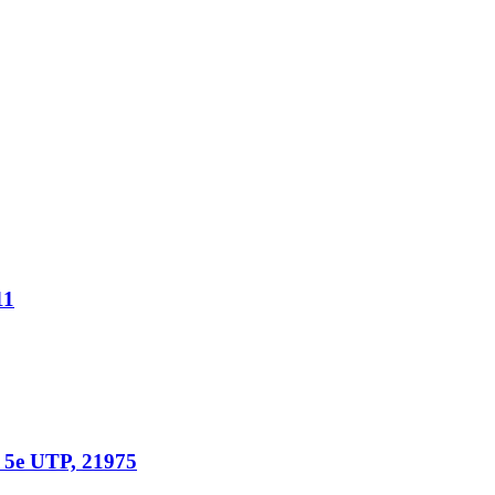
11
5e UTP, 21975