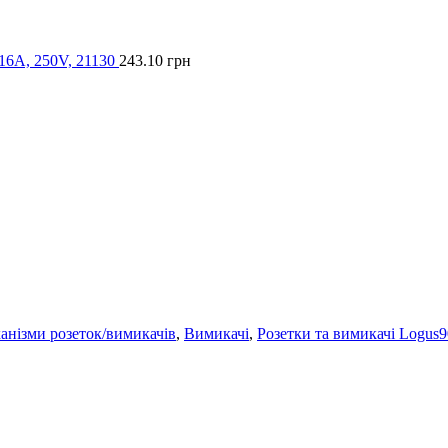
6А, 250V, 21130
243.10
грн
нізми розеток/вимикачів
,
Вимикачі
,
Розетки та вимикачі Logus9