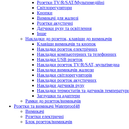
Розетки TV/R/SAT/Мультимедійні
Світлорегулятори
Кнопки
Вимикачі для жалюзі
Розетки акустичні
Датчики руху та освітлення
Інше
Накладки до розеток, клавіши до вимикачів
Клавіши вимикачів та кнопок
Накладки розеток електрічних
Накладки компьютерних та телефонних
Накладки USB розеток
Накладки розеток TV/R/SAT, мультімедиа
Накладки вимикачів жалюзи
Накладки світлорегуляторів
Накладки розеток акустичних
Накладки датчиків руху
Накладки термостатів та датчиків температур
Заглушки та адаптери
Рамки до розеток/вимикачів
Розетки та вимикачі Waterproof48
Вимикачі
Розетки електричні
Блок розеток/вимикачів