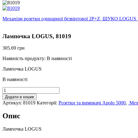
Механізм розетки одинарної безвінтової 2P+Z, ШУКО LOGUS 1
Лампочка LOGUS, 81019
305.69
грн
Наявність продукту:
В наявності
Лампочка LOGUS
В наявності
Лампочка
LOGUS,
Додати в кошик
81019
Артикул:
81019
Категорії:
Розетки та вимикачі Apolo 5000
,
Меха
кількість
Опис
Лампочка LOGUS