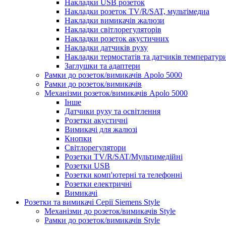
Накладки USB розеток
Накладки розеток TV/R/SAT, мультімедиа
Накладки вимикачів жалюзи
Накладки світлорегуляторів
Накладки розеток акустичних
Накладки датчиків руху
Накладки термостатів та датчиків температур
Заглушки та адаптери
Рамки до розеток/вимикачів Apolo 5000
Рамки до розеток/вимикачів
Механізми розеток/вимикачів Apolo 5000
Інше
Датчики руху та освітлення
Розетки акустичні
Вимикачі для жалюзі
Кнопки
Світлорегулятори
Розетки TV/R/SAT/Мультимедійні
Розетки USB
Розетки комп'ютерні та телефонні
Розетки електричні
Вимикачі
Розетки та вимикачі Серії Siemens Style
Механізми до розеток/вимикачів Style
Рамки до розеток/вимикачів Style