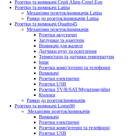
Розетки та вимикачі Серії Aling-Conel Eon
Розетки та вимикачі Latina
Механізми розеток/вимикачів Latina
Рамки до розеток/вимикачів Latina
Розетки та вимикачі Quadro45
Механізми розеток/вимикачів
Розетки акустичні
Заглушки та адаптери
Вимикачі для жалюзі
Датчики руху та освітлення
Термостати та датчики температури
Інше
Розетки комп’ютерні та телефонні
Вимикачі
Розетки електричні
Розетки USB
Розетки TV/R/SAT/Мультимедійні
Кнопки
Рамки до розеток/вимикачів
Розетки та вимикачі Logus90
Механізми розеток/вимикачів
Вимикачі
Розетки електричні
Розетки комп'ютерні та телефонні
Розетки USB