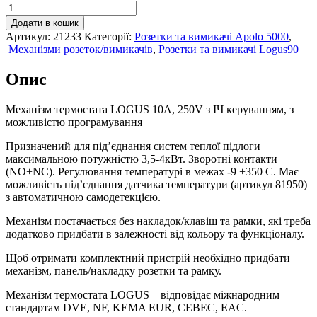
Механізм
термостата
Додати в кошик
LOGUS
Артикул:
21233
Категорії:
Розетки та вимикачі Apolo 5000
,
10А,
Механізми розеток/вимикачів
,
Розетки та вимикачі Logus90
250V
з
Опис
ІЧ
керуванням,
21233
Механізм термостата LOGUS 10А, 250V з ІЧ керуванням, з
кількість
можливістю програмування
Призначений для під’єднання систем теплої підлоги
максимальною потужністю 3,5-4кВт. Зворотні контакти
(NO+NC). Регулювання температурі в межах -9 +350 С. Має
можливість під’єднання датчика температури (артикул 81950)
з автоматичною самодетекцією.
Механізм постачається без накладок/клавіш та рамки, які треба
додатково придбати в залежності від кольору та функціоналу.
Щоб отримати комплектний пристрій необхідно придбати
механізм, панель/накладку розетки та рамку.
Механізм термостата LOGUS – відповідає міжнародним
стандартам DVE, NF, KEMA EUR, CEBEC, EAC.