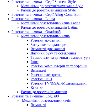
Розетки та вимикачі Серії Siemens Style
Механізми до розеток/вимикачів Style
Рамки до розеток/вимикачів Style
Розетки та вимикачі Серії Aling-Conel Eon
Розетки та вимикачі Latina
Механізми розеток/вимикачів Latina
Рамки до розеток/вимикачів Latina
Розетки та вимикачі Quadro45
Механізми розеток/вимикачів
Розетки акустичні
Заглушки та адаптери
Вимикачі для жалюзі
Датчики руху та освітлення
Термостати та датчики температури
Інше
Розетки комп’ютерні та телефонні
Вимикачі
Розетки електричні
Розетки USB
Розетки TV/R/SAT/Мультимедійні
Кнопки
Рамки до розеток/вимикачів
Розетки та вимикачі Logus90
Механізми розеток/вимикачів
Вимикачі