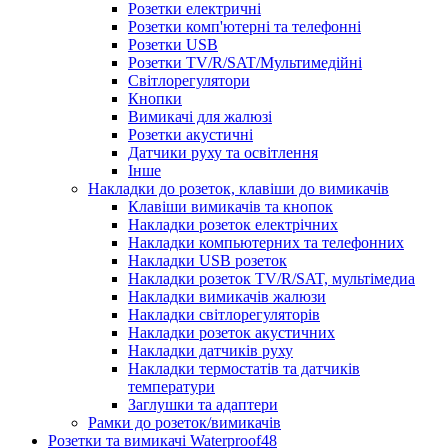
Розетки електричні
Розетки комп'ютерні та телефонні
Розетки USB
Розетки TV/R/SAT/Мультимедійні
Світлорегулятори
Кнопки
Вимикачі для жалюзі
Розетки акустичні
Датчики руху та освітлення
Інше
Накладки до розеток, клавіши до вимикачів
Клавіши вимикачів та кнопок
Накладки розеток електрічних
Накладки компьютерних та телефонних
Накладки USB розеток
Накладки розеток TV/R/SAT, мультімедиа
Накладки вимикачів жалюзи
Накладки світлорегуляторів
Накладки розеток акустичних
Накладки датчиків руху
Накладки термостатів та датчиків
температури
Заглушки та адаптери
Рамки до розеток/вимикачів
Розетки та вимикачі Waterproof48