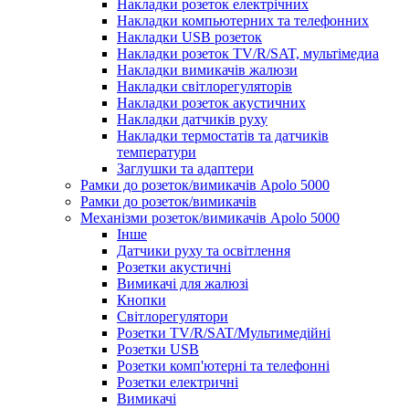
Накладки розеток електрічних
Накладки компьютерних та телефонних
Накладки USB розеток
Накладки розеток TV/R/SAT, мультімедиа
Накладки вимикачів жалюзи
Накладки світлорегуляторів
Накладки розеток акустичних
Накладки датчиків руху
Накладки термостатів та датчиків
температури
Заглушки та адаптери
Рамки до розеток/вимикачів Apolo 5000
Рамки до розеток/вимикачів
Механізми розеток/вимикачів Apolo 5000
Інше
Датчики руху та освітлення
Розетки акустичні
Вимикачі для жалюзі
Кнопки
Світлорегулятори
Розетки TV/R/SAT/Мультимедійні
Розетки USB
Розетки комп'ютерні та телефонні
Розетки електричні
Вимикачі