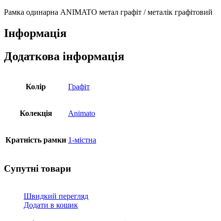
металік
графітовий,
Рамка одинарна ANIMATO метал графіт / металік графітовий
90910
TSS
Інформація
кількість
Додаткова інформація
Колір
Графіт
Колекція
Animato
Кратність рамки
1-містна
Супутні товари
Швидкий перегляд
Додати в кошик