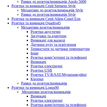
Рамки до розеток/вимикачів Apolo 5000
Розетки та вимикачі Серії Siemens Style
Механізми до розеток/вимикачів Style
Рамки до розеток/вимикачів Style
Розетки та вимикачі Серії Aling-Conel Eon
Розетки та вимикачі Quadro45
Механізми розеток/вимикачів
Розетки акустичні
Заглушки та адаптери
Вимикачі для жалюзі
Датчики руху та освітлення
Термостати та датчики температури
Інше
Розетки комп’ютерні та телефонні
Вимикачі
Розетки електричні
Розетки USB
Розетки TV/R/SAT/Мультимедійні
Кнопки
Рамки до розеток/вимикачів
Розетки та вимикачі Logus90
Механізми розеток/вимикачів
Вимикачі
Розетки електричні
Розетки комп'ютерні та телефонні