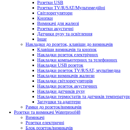
Розетки USB
Розетки TV/R/SAT/Мультимедійні
Світлорегулятори
Кнопки
Вимикачі для жалюзі
Розетки акустичні
Датчики руху та освітлення
Інше
Накладки до розеток, клавіши до вимикачів
Клавіши вимикачів та кнопок
Накладки розеток електрічних
Накладки компьютерних та телефонних
Накладки USB розеток
Накладки розеток TV/R/SAT, мультімедиа
Накладки вимикачів жалюзи
Накладки світлорегуляторів
Накладки розеток акустичних
Накладки датчиків руху
Накладки термостатів та датчиків температур
Заглушки та адаптери
Рамки до розеток/вимикачів
Розетки та вимикачі Waterproof48
Вимикачі
Розетки електричні
Блок розеток/вимикачів