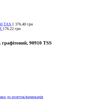
40 TAS
1 376.40
грн
R
176.22
грн
 графітовий, 90910 TSS
мки до розеток/вимикачів