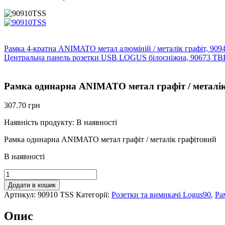
Рамка 4-кратна ANIMATO метал алюміній / металік графіт, 909
Центральна панель розетки USB LOGUS білосніжна, 90673 TB
Рамка одинарна ANIMATO метал графіт / металік
307.70
грн
Наявність продукту:
В наявності
Рамка одинарна ANIMATO метал графіт / металік графітовий
В наявності
Рамка
одинарна
Додати в кошик
ANIMATO
Артикул:
90910 TSS
Категорії:
Розетки та вимикачі Logus90
,
Ра
метал
графіт
Опис
/