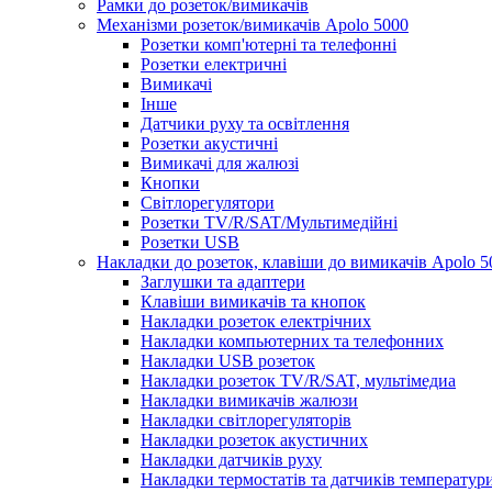
Рамки до розеток/вимикачів
Механізми розеток/вимикачів Apolo 5000
Розетки комп'ютерні та телефонні
Розетки електричні
Вимикачі
Інше
Датчики руху та освітлення
Розетки акустичні
Вимикачі для жалюзі
Кнопки
Світлорегулятори
Розетки TV/R/SAT/Мультимедійні
Розетки USB
Накладки до розеток, клавіши до вимикачів Apolo 5
Заглушки та адаптери
Клавіши вимикачів та кнопок
Накладки розеток електрічних
Накладки компьютерних та телефонних
Накладки USB розеток
Накладки розеток TV/R/SAT, мультімедиа
Накладки вимикачів жалюзи
Накладки світлорегуляторів
Накладки розеток акустичних
Накладки датчиків руху
Накладки термостатів та датчиків температур