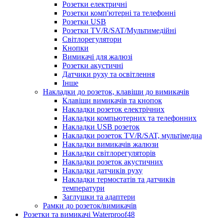
Розетки електричні
Розетки комп'ютерні та телефонні
Розетки USB
Розетки TV/R/SAT/Мультимедійні
Світлорегулятори
Кнопки
Вимикачі для жалюзі
Розетки акустичні
Датчики руху та освітлення
Інше
Накладки до розеток, клавіши до вимикачів
Клавіши вимикачів та кнопок
Накладки розеток електрічних
Накладки компьютерних та телефонних
Накладки USB розеток
Накладки розеток TV/R/SAT, мультімедиа
Накладки вимикачів жалюзи
Накладки світлорегуляторів
Накладки розеток акустичних
Накладки датчиків руху
Накладки термостатів та датчиків
температури
Заглушки та адаптери
Рамки до розеток/вимикачів
Розетки та вимикачі Waterproof48