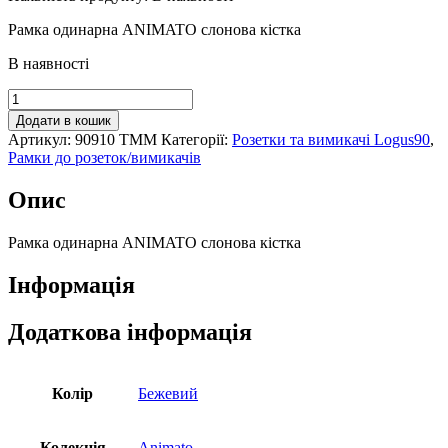
Рамка одинарна ANIMATO слонова кістка
В наявності
Рамка
одинарна
Додати в кошик
ANIMATO
Артикул:
90910 TMM
Категорії:
Розетки та вимикачі Logus90
,
слонова
Рамки до розеток/вимикачів
кістка,
90910
Опис
TMM
кількість
Рамка одинарна ANIMATO слонова кістка
Інформація
Додаткова інформація
Колір
Бежевий
Колекція
Animato