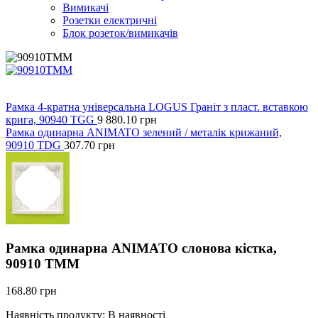
Вимикачі
Розетки електричні
Блок розеток/вимикачів
Рамка 4-кратна універсальна LOGUS Граніт з пласт. вставкою
крига, 90940 TGG
9 880.10
грн
Рамка одинарна ANIMATO зелений / металік крижаний,
90910 TDG
307.70
грн
Рамка одинарна ANIMATO слонова кістка,
90910 TMM
168.80
грн
Наявність продукту:
В наявності