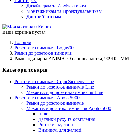
Партнерам
Дизайнерам та Архітекторам
Монтажникам та Проектувальникам
Дистриб’юторам
0
Кошик
Ваша корзина пустая
Головна
Розетки та вимикачі Logus90
Рамки до розеток/вимикачів
Рамка одинарна ANIMATO слонова кістка, 90910 TMM
Категорії товарів
Розетки та вимикачі Серії Siemens Line
Рамки до розеток/вимикачів Line
Механізми до розеток/вимикачів Line
Розетки та вимикачі Apolo 5000
Рамки до розеток/вимикачів
Механізми розеток/вимикачів Apolo 5000
Інше
Датчики руху та освітлення
Розетки акустичні
Вимикачі для жалюзі