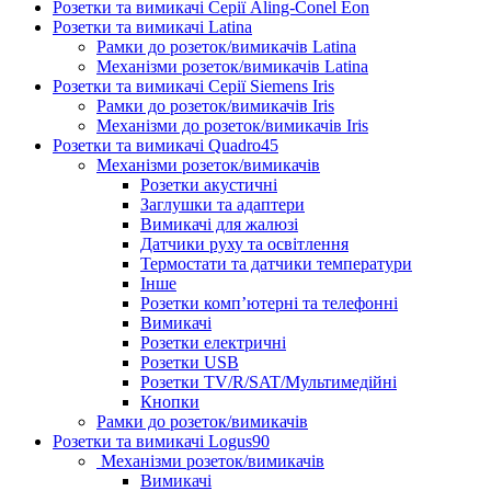
Розетки та вимикачі Серії Aling-Conel Eon
Розетки та вимикачі Latina
Рамки до розеток/вимикачів Latina
Механізми розеток/вимикачів Latina
Розетки та вимикачі Серії Siemens Iris
Рамки до розеток/вимикачів Iris
Механізми до розеток/вимикачів Iris
Розетки та вимикачі Quadro45
Механізми розеток/вимикачів
Розетки акустичні
Заглушки та адаптери
Вимикачі для жалюзі
Датчики руху та освітлення
Термостати та датчики температури
Інше
Розетки комп’ютерні та телефонні
Вимикачі
Розетки електричні
Розетки USB
Розетки TV/R/SAT/Мультимедійні
Кнопки
Рамки до розеток/вимикачів
Розетки та вимикачі Logus90
Механізми розеток/вимикачів
Вимикачі