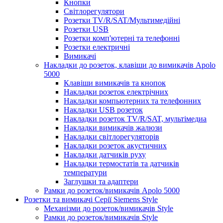
Кнопки
Світлорегулятори
Розетки TV/R/SAT/Мультимедійні
Розетки USB
Розетки комп'ютерні та телефонні
Розетки електричні
Вимикачі
Накладки до розеток, клавіши до вимикачів Apolo
5000
Клавіши вимикачів та кнопок
Накладки розеток електрічних
Накладки компьютерних та телефонних
Накладки USB розеток
Накладки розеток TV/R/SAT, мультімедиа
Накладки вимикачів жалюзи
Накладки світлорегуляторів
Накладки розеток акустичних
Накладки датчиків руху
Накладки термостатів та датчиків
температури
Заглушки та адаптери
Рамки до розеток/вимикачів Apolo 5000
Розетки та вимикачі Серії Siemens Style
Механізми до розеток/вимикачів Style
Рамки до розеток/вимикачів Style