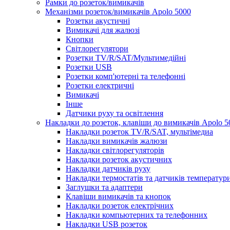
Рамки до розеток/вимикачів
Механізми розеток/вимикачів Apolo 5000
Розетки акустичні
Вимикачі для жалюзі
Кнопки
Світлорегулятори
Розетки TV/R/SAT/Мультимедійні
Розетки USB
Розетки комп'ютерні та телефонні
Розетки електричні
Вимикачі
Інше
Датчики руху та освітлення
Накладки до розеток, клавіши до вимикачів Apolo 5
Накладки розеток TV/R/SAT, мультімедиа
Накладки вимикачів жалюзи
Накладки світлорегуляторів
Накладки розеток акустичних
Накладки датчиків руху
Накладки термостатів та датчиків температур
Заглушки та адаптери
Клавіши вимикачів та кнопок
Накладки розеток електрічних
Накладки компьютерних та телефонних
Накладки USB розеток