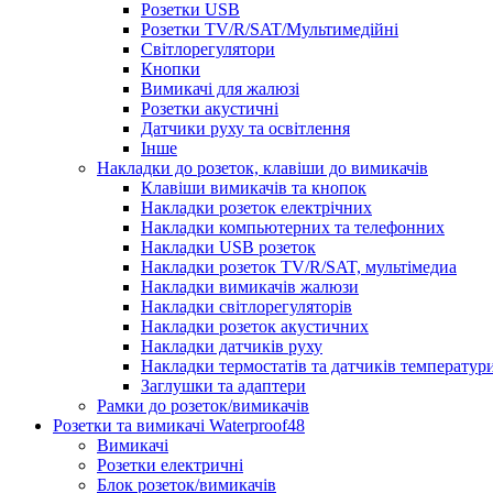
Розетки USB
Розетки TV/R/SAT/Мультимедійні
Світлорегулятори
Кнопки
Вимикачі для жалюзі
Розетки акустичні
Датчики руху та освітлення
Інше
Накладки до розеток, клавіши до вимикачів
Клавіши вимикачів та кнопок
Накладки розеток електрічних
Накладки компьютерних та телефонних
Накладки USB розеток
Накладки розеток TV/R/SAT, мультімедиа
Накладки вимикачів жалюзи
Накладки світлорегуляторів
Накладки розеток акустичних
Накладки датчиків руху
Накладки термостатів та датчиків температур
Заглушки та адаптери
Рамки до розеток/вимикачів
Розетки та вимикачі Waterproof48
Вимикачі
Розетки електричні
Блок розеток/вимикачів