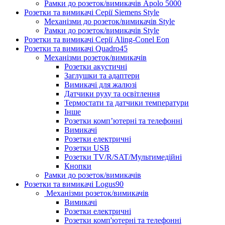
Рамки до розеток/вимикачів Apolo 5000
Розетки та вимикачі Серії Siemens Style
Механізми до розеток/вимикачів Style
Рамки до розеток/вимикачів Style
Розетки та вимикачі Серії Aling-Conel Eon
Розетки та вимикачі Quadro45
Механізми розеток/вимикачів
Розетки акустичні
Заглушки та адаптери
Вимикачі для жалюзі
Датчики руху та освітлення
Термостати та датчики температури
Інше
Розетки комп’ютерні та телефонні
Вимикачі
Розетки електричні
Розетки USB
Розетки TV/R/SAT/Мультимедійні
Кнопки
Рамки до розеток/вимикачів
Розетки та вимикачі Logus90
Механізми розеток/вимикачів
Вимикачі
Розетки електричні
Розетки комп'ютерні та телефонні