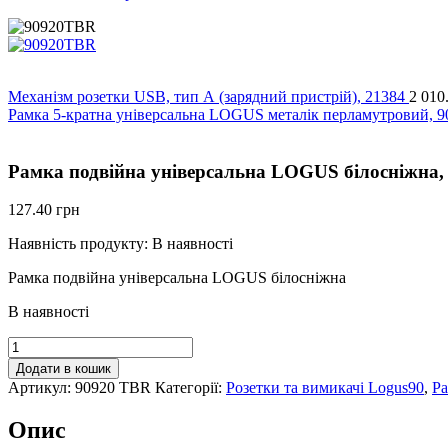
Механізм розетки USB, тип А (зарядний пристрій), 21384
2 010
Рамка 5-кратна універсальна LOGUS металік перламутровий, 
Рамка подвійна універсальна LOGUS білосніжна,
127.40
грн
Наявність продукту:
В наявності
Рамка подвійна універсальна LOGUS білосніжна
В наявності
Рамка
подвійна
Додати в кошик
універсальна
Артикул:
90920 TBR
Категорії:
Розетки та вимикачі Logus90
,
Ра
LOGUS
білосніжна,
Опис
90920