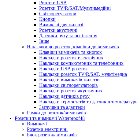
Розетки USB
Розетки TV/R/SAT/Мультимедійні
Світлорегулятори
Кнопки
Вимикачі для жалюзі
Розетки акустичні
Датчики руху та освітлення
Інше
Накладки до розеток, клавіши до вимикачів
Клавіши вимикачів та кнопок
Накладки розеток електрічних
Накладки компьютерних та телефонних
Накладки USB розеток
Накладки розеток TV/R/SAT, мультімедиа
Накладки вимикачів жалюзи
Накладки світлорегуляторів
Накладки розеток акустичних
Накладки датчиків руху
Накладки термостатів та датчиків температур
Заглушки та адаптери
Рамки до розеток/вимикачів
Розетки та вимикачі Waterproof48
Вимикачі
Розетки електричні
Блок розеток/вимикачів