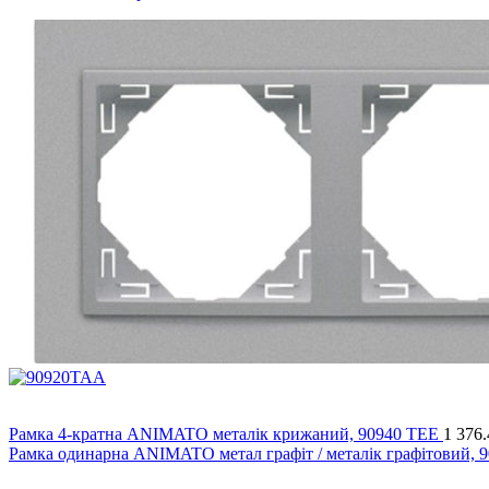
Рамка 4-кратна ANIMATO металік крижаний, 90940 TEE
1 376.
Рамка одинарна ANIMATO метал графіт / металік графітовий, 