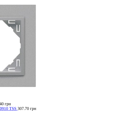
40
грн
90910 TSS
307.70
грн