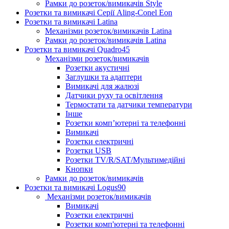
Рамки до розеток/вимикачів Style
Розетки та вимикачі Серії Aling-Conel Eon
Розетки та вимикачі Latina
Механізми розеток/вимикачів Latina
Рамки до розеток/вимикачів Latina
Розетки та вимикачі Quadro45
Механізми розеток/вимикачів
Розетки акустичні
Заглушки та адаптери
Вимикачі для жалюзі
Датчики руху та освітлення
Термостати та датчики температури
Інше
Розетки комп’ютерні та телефонні
Вимикачі
Розетки електричні
Розетки USB
Розетки TV/R/SAT/Мультимедійні
Кнопки
Рамки до розеток/вимикачів
Розетки та вимикачі Logus90
Механізми розеток/вимикачів
Вимикачі
Розетки електричні
Розетки комп'ютерні та телефонні