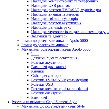
Накладки компьютерних та телефонних
Накладки USB розеток
Накладки розеток TV/R/SAT, мультімедиа
Накладки вимикачів жалюзи
Накладки світлорегуляторів
Накладки розеток акустичних
Накладки датчиків руху
Накладки термостатів та датчиків температур
Заглушки та адаптери
Рамки до розеток/вимикачів Apolo 5000
Рамки до розеток/вимикачів
Механізми розеток/вимикачів Apolo 5000
Інше
Датчики руху та освітлення
Розетки акустичні
Вимикачі для жалюзі
Кнопки
Світлорегулятори
Розетки TV/R/SAT/Мультимедійні
Розетки USB
Розетки комп'ютерні та телефонні
Розетки електричні
Вимикачі
Розетки та вимикачі Серії Siemens Style
Механізми до розеток/вимикачів Style