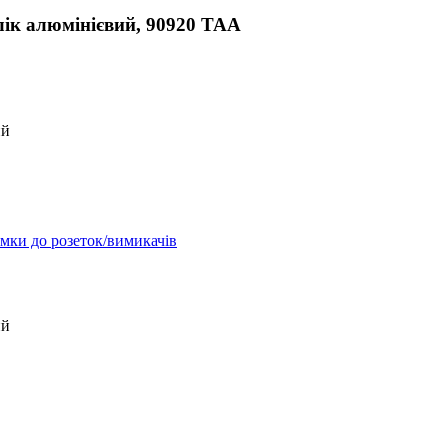
ік алюмінієвий, 90920 TAA
ий
мки до розеток/вимикачів
ий