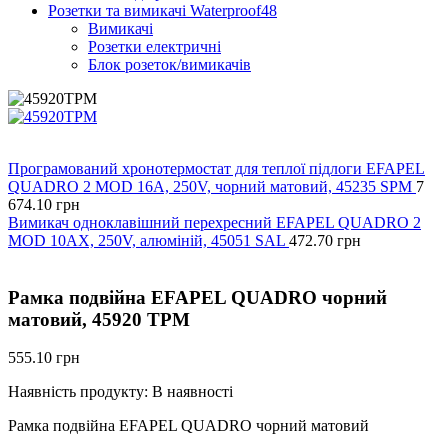
Розетки та вимикачі Waterproof48
Вимикачі
Розетки електричні
Блок розеток/вимикачів
Програмований хронотермостат для теплої підлоги EFAPEL
QUADRO 2 MOD 16А, 250V, чорний матовий, 45235 SPM
7
674.10
грн
Вимикач одноклавішний перехресний EFAPEL QUADRO 2
MOD 10АХ, 250V, алюміній, 45051 SAL
472.70
грн
Рамка подвійна EFAPEL QUADRO чорний
матовий, 45920 TPM
555.10
грн
Наявність продукту:
В наявності
Рамка подвійна EFAPEL QUADRO чорний матовий