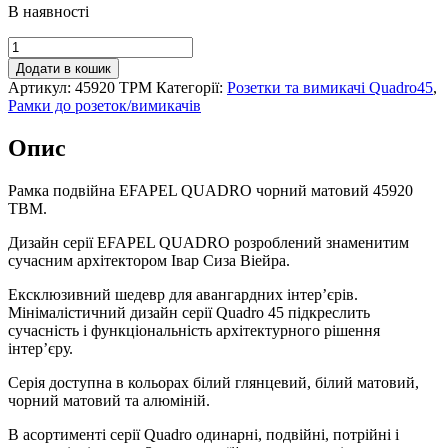
В наявності
Рамка
подвійна
Додати в кошик
EFAPEL
Артикул:
45920 TPM
Категорії:
Розетки та вимикачі Quadro45
,
QUADRO
Рамки до розеток/вимикачів
чорний
матовий,
Опис
45920
TPM
кількість
Рамка подвійна EFAPEL QUADRO чорний матовий 45920
TBM.
Дизайн серії EFAPEL QUADRO розроблений знаменитим
сучасним архітектором Івар Сиза Віейра.
Ексклюзивний шедевр для авангардних інтер’єрів.
Мінімалістичний дизайн серії Quadro 45 підкреслить
сучасність і функціональність архітектурного рішення
інтер’єру.
Серія доступна в кольорах білий глянцевий, білий матовий,
чорний матовий та алюміній.
В асортименті серії Quadro одинарні, подвійні, потрійні і