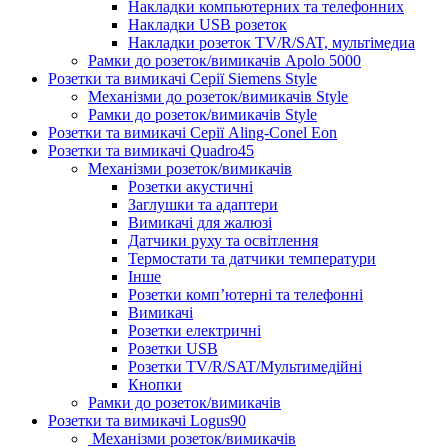
Накладки компьютерних та телефонних
Накладки USB розеток
Накладки розеток TV/R/SAT, мультімедиа
Рамки до розеток/вимикачів Apolo 5000
Розетки та вимикачі Серії Siemens Style
Механізми до розеток/вимикачів Style
Рамки до розеток/вимикачів Style
Розетки та вимикачі Серії Aling-Conel Eon
Розетки та вимикачі Quadro45
Механізми розеток/вимикачів
Розетки акустичні
Заглушки та адаптери
Вимикачі для жалюзі
Датчики руху та освітлення
Термостати та датчики температури
Інше
Розетки комп’ютерні та телефонні
Вимикачі
Розетки електричні
Розетки USB
Розетки TV/R/SAT/Мультимедійні
Кнопки
Рамки до розеток/вимикачів
Розетки та вимикачі Logus90
Механізми розеток/вимикачів