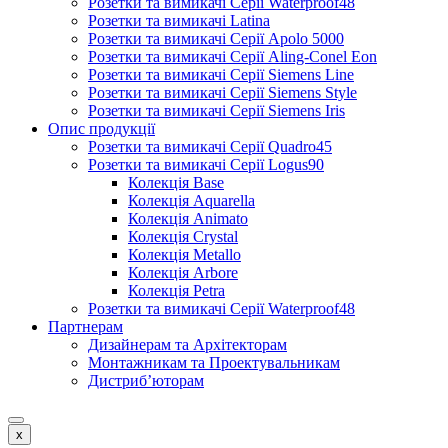
Розетки та вимикачі Серії Waterproof48
Розетки та вимикачі Latina
Розетки та вимикачі Серії Apolo 5000
Розетки та вимикачі Серії Aling-Conel Eon
Розетки та вимикачі Серії Siemens Line
Розетки та вимикачі Серії Siemens Style
Розетки та вимикачі Серії Siemens Iris
Опис продукції
Розетки та вимикачі Серії Quadro45
Розетки та вимикачі Серії Logus90
Колекція Base
Колекція Aquarella
Колекція Animato
Колекція Crystal
Колекція Metallo
Колекція Arbore
Колекція Petra
Розетки та вимикачі Серії Waterproof48
Партнерам
Дизайнерам та Архітекторам
Монтажникам та Проектувальникам
Дистриб’юторам
x