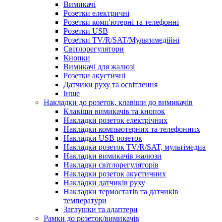
Вимикачі
Розетки електричні
Розетки комп'ютерні та телефонні
Розетки USB
Розетки TV/R/SAT/Мультимедійні
Світлорегулятори
Кнопки
Вимикачі для жалюзі
Розетки акустичні
Датчики руху та освітлення
Інше
Накладки до розеток, клавіши до вимикачів
Клавіши вимикачів та кнопок
Накладки розеток електрічних
Накладки компьютерних та телефонних
Накладки USB розеток
Накладки розеток TV/R/SAT, мультімедиа
Накладки вимикачів жалюзи
Накладки світлорегуляторів
Накладки розеток акустичних
Накладки датчиків руху
Накладки термостатів та датчиків
температури
Заглушки та адаптери
Рамки до розеток/вимикачів