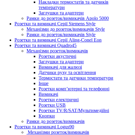
Накладки термостатів та датчиків
температури
Заглушки та адаптери
Рамки до розеток/вимикачів Apolo 5000
Розетки та вимикачі Серії Siemens Style
Механізми до розеток/вимикачів Style
Рамки до розеток/вимикачів Style
Розетки та вимикачі Серії Aling-Conel Eon
Розетки та вимикачі Quadro45
Механізми розеток/вимикачів
Розетки акустичні
Заглушки та адаптери
Вимикачі для жалюзі
Датчики руху та освітлення
Термостати та датчики температури
Інше
Розетки комп’ютерні та телефонні
Вимикачі
Розетки електричні
Розетки USB
Розетки TV/R/SAT/Мультимедійні
Кнопки
Рамки до розеток/вимикачів
Розетки та вимикачі Logus90
Механізми розеток/вимикачів