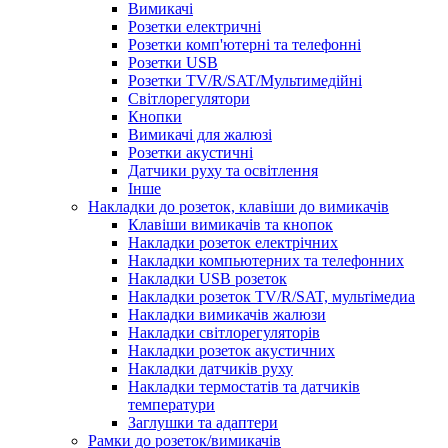
Вимикачі
Розетки електричні
Розетки комп'ютерні та телефонні
Розетки USB
Розетки TV/R/SAT/Мультимедійні
Світлорегулятори
Кнопки
Вимикачі для жалюзі
Розетки акустичні
Датчики руху та освітлення
Інше
Накладки до розеток, клавіши до вимикачів
Клавіши вимикачів та кнопок
Накладки розеток електрічних
Накладки компьютерних та телефонних
Накладки USB розеток
Накладки розеток TV/R/SAT, мультімедиа
Накладки вимикачів жалюзи
Накладки світлорегуляторів
Накладки розеток акустичних
Накладки датчиків руху
Накладки термостатів та датчиків
температури
Заглушки та адаптери
Рамки до розеток/вимикачів