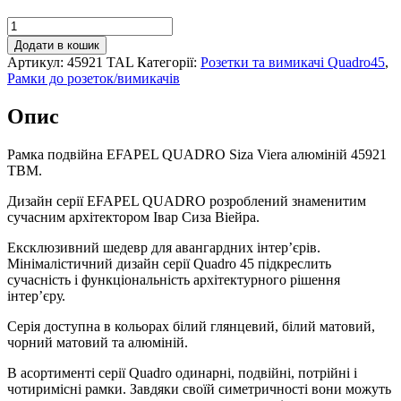
Рамка
подвійна
Додати в кошик
EFAPEL
Артикул:
45921 TAL
Категорії:
Розетки та вимикачі Quadro45
,
QUADRO
Рамки до розеток/вимикачів
Siza
Vieira
Опис
алюміній,
45921
TAL
Рамка подвійна EFAPEL QUADRO Siza Viera алюміній 45921
кількість
TBM.
Дизайн серії EFAPEL QUADRO розроблений знаменитим
сучасним архітектором Івар Сиза Віейра.
Ексклюзивний шедевр для авангардних інтер’єрів.
Мінімалістичний дизайн серії Quadro 45 підкреслить
сучасність і функціональність архітектурного рішення
інтер’єру.
Серія доступна в кольорах білий глянцевий, білий матовий,
чорний матовий та алюміній.
В асортименті серії Quadro одинарні, подвійні, потрійні і
чотиримісні рамки. Завдяки своїй симетричності вони можуть