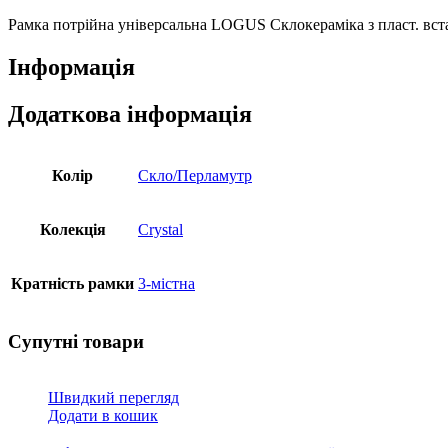
пласт.
вставкою
Рамка потрійна універсальна LOGUS Склокераміка з пласт. вс
перламутр,
90930
Інформація
TCP
кількість
Додаткова інформація
Колір
Скло/Перламутр
Колекція
Crystal
Кратність рамки
3-містна
Супутні товари
Швидкий перегляд
Додати в кошик