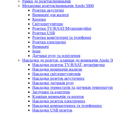
Рамки до розеток/вимикачів
Механізми розеток/вимикачів Apolo 5000
Розетки акустичні
Вимикачі для жалюзі
Кнопки
Світлорегулятори
Розетки TV/R/SAT/Мультимедійні
Розетки USB
Розетки комп'ютерні та телефонні
Розетки електричні
Вимикачі
Інше
Датчики руху та освітлення
Накладки до розеток, клавіши до вимикачів Apolo 5
Накладки розеток TV/R/SAT, мультімедиа
Накладки вимикачів жалюзи
Накладки світлорегуляторів
Накладки розеток акустичних
Накладки датчиків руху
Накладки термостатів та датчиків температур
Заглушки та адаптери
Клавіши вимикачів та кнопок
Накладки розеток електрічних
Накладки компьютерних та телефонних
Накладки USB розеток