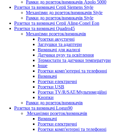
Рамки до розеток/вимикачів Apolo 5000
Розетки та вимикачі Серії Siemens Style
Механізми до розеток/вимикачів Style
Рамки до розеток/вимикачів Style
Розетки та вимикачі Серії Aling-Conel Eon
Розетки та вимикачі Quadro45
Механізми розеток/вимикачів
Розетки акустичні
Заглушки та адаптери
Вимикачі для жалюзі
Датчики руху та освітлення
Термостати та датчики температури
Інше
Розетки комп’ютерні та телефонні
Вимикачі
Розетки електричні
Розетки USB
Розетки TV/R/SAT/Мультимедійні
Кнопки
Рамки до розеток/вимикачів
Розетки та вимикачі Logus90
Механізми розеток/вимикачів
Вимикачі
Розетки електричні
Розетки комп'ютерні та телефонні