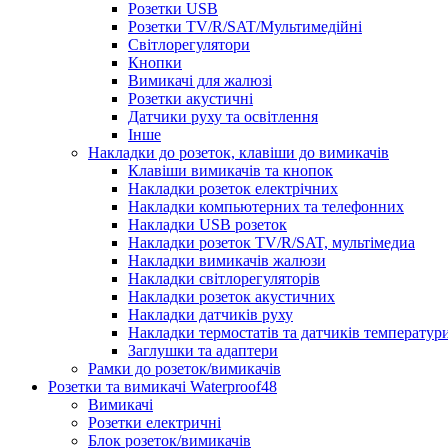
Розетки USB
Розетки TV/R/SAT/Мультимедійні
Світлорегулятори
Кнопки
Вимикачі для жалюзі
Розетки акустичні
Датчики руху та освітлення
Інше
Накладки до розеток, клавіши до вимикачів
Клавіши вимикачів та кнопок
Накладки розеток електрічних
Накладки компьютерних та телефонних
Накладки USB розеток
Накладки розеток TV/R/SAT, мультімедиа
Накладки вимикачів жалюзи
Накладки світлорегуляторів
Накладки розеток акустичних
Накладки датчиків руху
Накладки термостатів та датчиків температур
Заглушки та адаптери
Рамки до розеток/вимикачів
Розетки та вимикачі Waterproof48
Вимикачі
Розетки електричні
Блок розеток/вимикачів