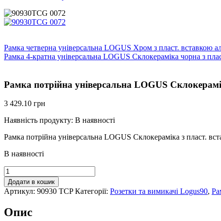
Рамка четверна універсальна LOGUS Хром з пласт. вставкою а
Рамка 4-кратна універсальна LOGUS Склокераміка чорна з пла
Рамка потрійна універсальна LOGUS Склокерамік
3 429.10
грн
Наявність продукту:
В наявності
Рамка потрійна універсальна LOGUS Склокераміка з пласт. вс
В наявності
Рамка
потрійна
Додати в кошик
універсальна
Артикул:
90930 TCP
Категорії:
Розетки та вимикачі Logus90
,
Ра
LOGUS
Склокераміка
Опис
з