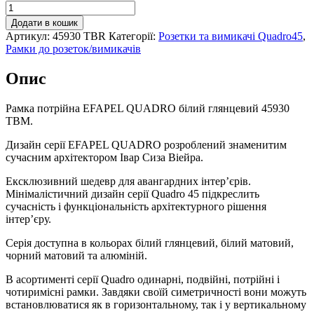
Рамка
потрійна
Додати в кошик
EFAPEL
Артикул:
45930 TBR
Категорії:
Розетки та вимикачі Quadro45
,
QUADRO
Рамки до розеток/вимикачів
білий
глянцевий,
Опис
45930
TBR
кількість
Рамка потрійна EFAPEL QUADRO білий глянцевий 45930
TBM.
Дизайн серії EFAPEL QUADRO розроблений знаменитим
сучасним архітектором Івар Сиза Віейра.
Ексклюзивний шедевр для авангардних інтер’єрів.
Мінімалістичний дизайн серії Quadro 45 підкреслить
сучасність і функціональність архітектурного рішення
інтер’єру.
Серія доступна в кольорах білий глянцевий, білий матовий,
чорний матовий та алюміній.
В асортименті серії Quadro одинарні, подвійні, потрійні і
чотиримісні рамки. Завдяки своїй симетричності вони можуть
встановлюватися як в горизонтальному, так і у вертикальному