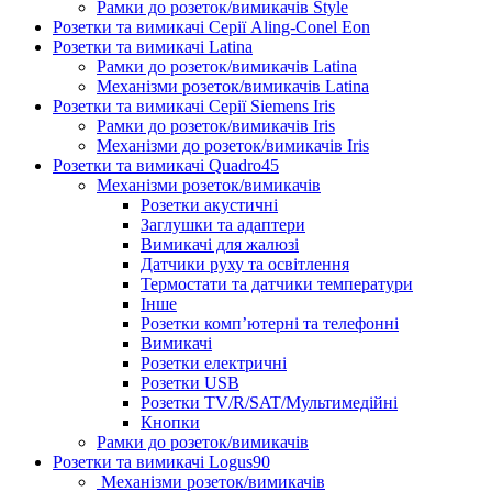
Рамки до розеток/вимикачів Style
Розетки та вимикачі Серії Aling-Conel Eon
Розетки та вимикачі Latina
Рамки до розеток/вимикачів Latina
Механізми розеток/вимикачів Latina
Розетки та вимикачі Серії Siemens Iris
Рамки до розеток/вимикачів Iris
Механізми до розеток/вимикачів Iris
Розетки та вимикачі Quadro45
Механізми розеток/вимикачів
Розетки акустичні
Заглушки та адаптери
Вимикачі для жалюзі
Датчики руху та освітлення
Термостати та датчики температури
Інше
Розетки комп’ютерні та телефонні
Вимикачі
Розетки електричні
Розетки USB
Розетки TV/R/SAT/Мультимедійні
Кнопки
Рамки до розеток/вимикачів
Розетки та вимикачі Logus90
Механізми розеток/вимикачів