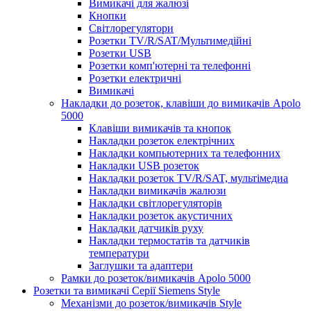
Вимикачі для жалюзі
Кнопки
Світлорегулятори
Розетки TV/R/SAT/Мультимедійні
Розетки USB
Розетки комп'ютерні та телефонні
Розетки електричні
Вимикачі
Накладки до розеток, клавіши до вимикачів Apolo
5000
Клавіши вимикачів та кнопок
Накладки розеток електрічних
Накладки компьютерних та телефонних
Накладки USB розеток
Накладки розеток TV/R/SAT, мультімедиа
Накладки вимикачів жалюзи
Накладки світлорегуляторів
Накладки розеток акустичних
Накладки датчиків руху
Накладки термостатів та датчиків
температури
Заглушки та адаптери
Рамки до розеток/вимикачів Apolo 5000
Розетки та вимикачі Серії Siemens Style
Механізми до розеток/вимикачів Style