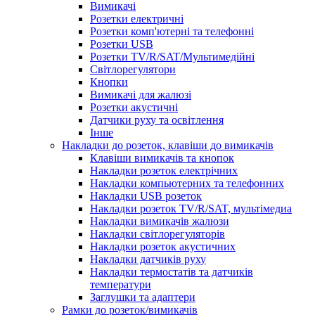
Вимикачі
Розетки електричні
Розетки комп'ютерні та телефонні
Розетки USB
Розетки TV/R/SAT/Мультимедійні
Світлорегулятори
Кнопки
Вимикачі для жалюзі
Розетки акустичні
Датчики руху та освітлення
Інше
Накладки до розеток, клавіши до вимикачів
Клавіши вимикачів та кнопок
Накладки розеток електрічних
Накладки компьютерних та телефонних
Накладки USB розеток
Накладки розеток TV/R/SAT, мультімедиа
Накладки вимикачів жалюзи
Накладки світлорегуляторів
Накладки розеток акустичних
Накладки датчиків руху
Накладки термостатів та датчиків
температури
Заглушки та адаптери
Рамки до розеток/вимикачів