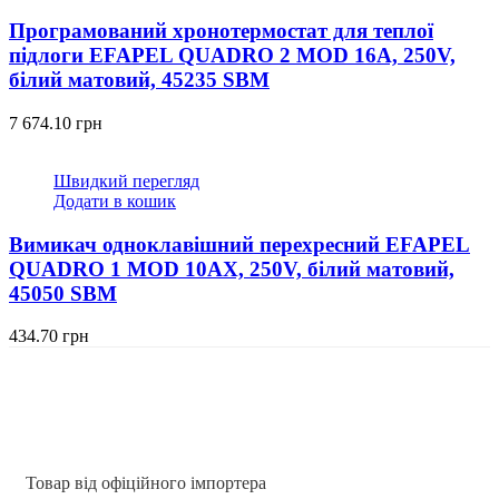
Програмований хронотермостат для теплої
підлоги EFAPEL QUADRO 2 MOD 16А, 250V,
білий матовий, 45235 SBM
7 674.10
грн
Швидкий перегляд
Додати в кошик
Вимикач одноклавішний перехресний EFAPEL
QUADRO 1 MOD 10АХ, 250V, білий матовий,
45050 SBM
434.70
грн
Товар від офіційного імпортера