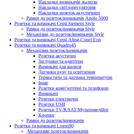
Накладки вимикачів жалюзи
Накладки світлорегуляторів
Накладки розеток акустичних
Рамки до розеток/вимикачів Apolo 5000
Розетки та вимикачі Серії Siemens Style
Рамки до розеток/вимикачів Style
Механізми до розеток/вимикачів Style
Розетки та вимикачі Серії Aling-Conel Eon
Розетки та вимикачі Quadro45
Механізми розеток/вимикачів
Розетки акустичні
Заглушки та адаптери
Вимикачі для жалюзі
Датчики руху та освітлення
Термостати та датчики температури
Інше
Розетки комп’ютерні та телефонні
Вимикачі
Розетки електричні
Розетки USB
Розетки TV/R/SAT/Мультимедійні
Кнопки
Рамки до розеток/вимикачів
Розетки та вимикачі Logus90
Механізми розеток/вимикачів