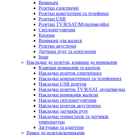
Вимикачі
Розетки електричні
Розетки комп'ютерні та телефонні
Розетки USB
Розетки TV/R/SAT/Мультимедійні
Світлорегулятори
Кнопки
Вимикачі для жалюзі
Розетки акустичні
Датчики руху та освітлення
Інше
Накладки до розеток, клавіши до вимикачів
Клавіши вимикачів та кнопок
Накладки розеток електрічних
Накладки компьютерних та телефонних
Накладки USB розеток
Накладки розеток TV/R/SAT, мультімедиа
Накладки вимикачів жалюзи
Накладки світлорегуляторів
Накладки розеток акустичних
Накладки датчиків руху
Накладки термостатів та датчиків
температури
Заглушки та адаптери
Рамки до розеток/вимикачів