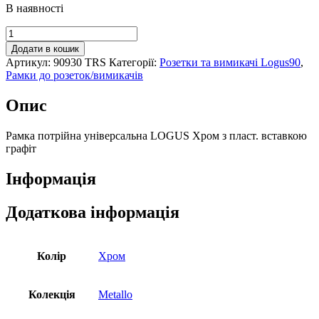
В наявності
Рамка
потрiйна
Додати в кошик
універсальна
Артикул:
90930 TRS
Категорії:
Розетки та вимикачі Logus90
,
LOGUS
Рамки до розеток/вимикачів
Хром
з
Опис
пласт.
вставкою
графіт,
Рамка потрiйна універсальна LOGUS Хром з пласт. вставкою
90930
графіт
TRS
кількість
Інформація
Додаткова інформація
Колір
Хром
Колекція
Metallo