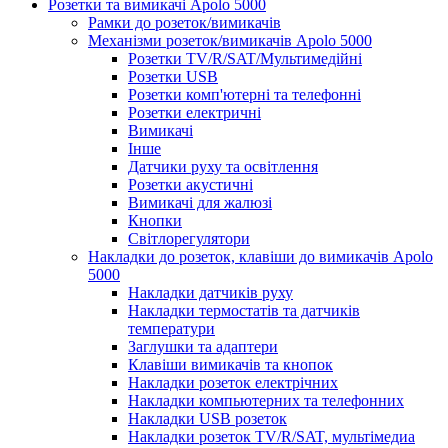
Розетки та вимикачі Apolo 5000
Рамки до розеток/вимикачів
Механізми розеток/вимикачів Apolo 5000
Розетки TV/R/SAT/Мультимедійні
Розетки USB
Розетки комп'ютерні та телефонні
Розетки електричні
Вимикачі
Інше
Датчики руху та освітлення
Розетки акустичні
Вимикачі для жалюзі
Кнопки
Світлорегулятори
Накладки до розеток, клавіши до вимикачів Apolo
5000
Накладки датчиків руху
Накладки термостатів та датчиків
температури
Заглушки та адаптери
Клавіши вимикачів та кнопок
Накладки розеток електрічних
Накладки компьютерних та телефонних
Накладки USB розеток
Накладки розеток TV/R/SAT, мультімедиа