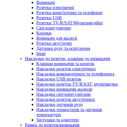
Вимикачі
Розетки електричні
Розетки комп'ютерні та телефонні
Розетки USB
Розетки TV/R/SAT/Мультимедійні
Світлорегулятори
Кнопки
Вимикачі для жалюзі
Розетки акустичні
Датчики руху та освітлення
Інше
Накладки до розеток, клавіши до вимикачів
Клавіши вимикачів та кнопок
Накладки розеток електрічних
Накладки компьютерних та телефонних
Накладки USB розеток
Накладки розеток TV/R/SAT, мультімедиа
Накладки вимикачів жалюзи
Накладки світлорегуляторів
Накладки розеток акустичних
Накладки датчиків руху
Накладки термостатів та датчиків
температури
Заглушки та адаптери
Рамки до розеток/вимикачів