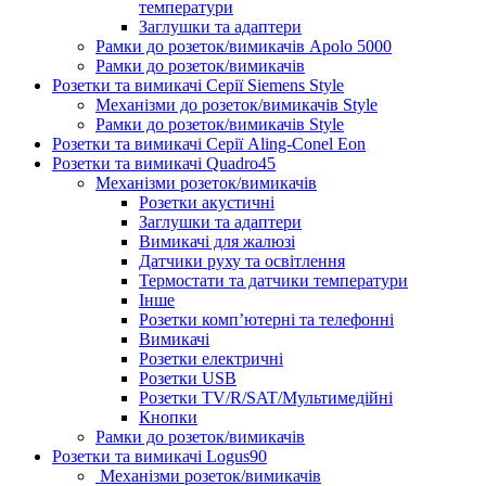
температури
Заглушки та адаптери
Рамки до розеток/вимикачів Apolo 5000
Рамки до розеток/вимикачів
Розетки та вимикачі Серії Siemens Style
Механізми до розеток/вимикачів Style
Рамки до розеток/вимикачів Style
Розетки та вимикачі Серії Aling-Conel Eon
Розетки та вимикачі Quadro45
Механізми розеток/вимикачів
Розетки акустичні
Заглушки та адаптери
Вимикачі для жалюзі
Датчики руху та освітлення
Термостати та датчики температури
Інше
Розетки комп’ютерні та телефонні
Вимикачі
Розетки електричні
Розетки USB
Розетки TV/R/SAT/Мультимедійні
Кнопки
Рамки до розеток/вимикачів
Розетки та вимикачі Logus90
Механізми розеток/вимикачів