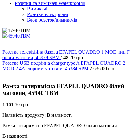
Розетки та вимикачі Waterproof48
Вимикачі
Розетки електричні
Блок розеток/вимикачів
Розетка телевізійна базова EFAPEL QUADRO 1 MOD тип F,
білий матовий, 45979 SBM
548.70
грн
Розетка USB подвійна charger type A EFAPEL QUADRO 2
MOD 2.4A, чорний матовий, 45384 SPM
2 636.00
грн
Рамка чотиримісна EFAPEL QUADRO білий
матовий, 45940 TBM
1 101.50
грн
Наявність продукту:
В наявності
Рамка чотиримісна EFAPEL QUADRO білий матовий
В наявності