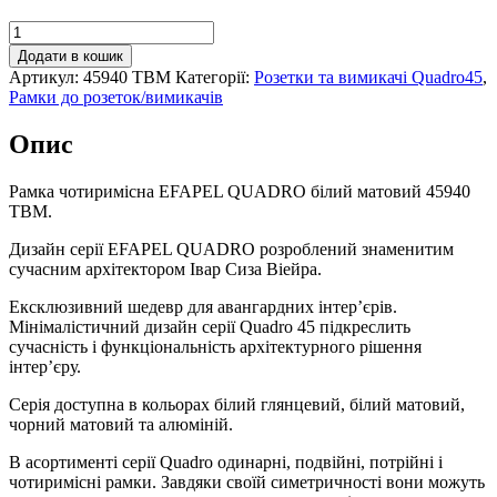
Рамка
чотиримісна
Додати в кошик
EFAPEL
Артикул:
45940 TBM
Категорії:
Розетки та вимикачі Quadro45
,
QUADRO
Рамки до розеток/вимикачів
білий
матовий,
Опис
45940
TBM
кількість
Рамка чотиримісна EFAPEL QUADRO білий матовий 45940
TBM.
Дизайн серії EFAPEL QUADRO розроблений знаменитим
сучасним архітектором Івар Сиза Віейра.
Ексклюзивний шедевр для авангардних інтер’єрів.
Мінімалістичний дизайн серії Quadro 45 підкреслить
сучасність і функціональність архітектурного рішення
інтер’єру.
Серія доступна в кольорах білий глянцевий, білий матовий,
чорний матовий та алюміній.
В асортименті серії Quadro одинарні, подвійні, потрійні і
чотиримісні рамки. Завдяки своїй симетричності вони можуть