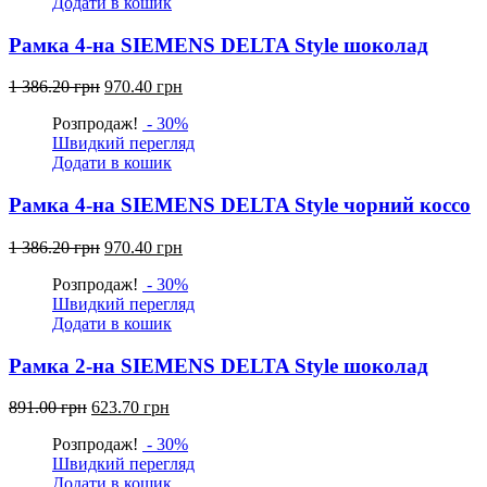
Додати в кошик
грн.
грн.
Рамка 4-на SIEMENS DELTA Style шоколад
Оригінальна
Поточна
1 386.20
грн
970.40
грн
ціна:
ціна:
Розпродаж!
- 30%
1
970.40
Швидкий перегляд
386.20
грн.
Додати в кошик
грн.
Рамка 4-на SIEMENS DELTA Style чорний коссо
Оригінальна
Поточна
1 386.20
грн
970.40
грн
ціна:
ціна:
Розпродаж!
- 30%
1
970.40
Швидкий перегляд
386.20
грн.
Додати в кошик
грн.
Рамка 2-на SIEMENS DELTA Style шоколад
Оригінальна
Поточна
891.00
грн
623.70
грн
ціна:
ціна:
Розпродаж!
- 30%
891.00
623.70
Швидкий перегляд
грн.
грн.
Додати в кошик