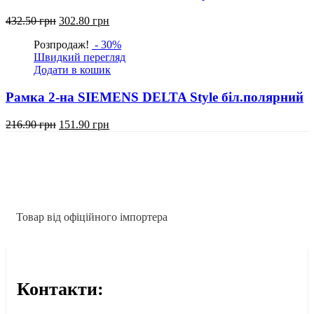
Оригінальна
Поточна
432.50
грн
302.80
грн
ціна:
ціна:
Розпродаж!
- 30%
432.50
302.80
Швидкий перегляд
грн.
грн.
Додати в кошик
Рамка 2-на SIEMENS DELTA Style біл.полярний
Оригінальна
Поточна
216.90
грн
151.90
грн
ціна:
ціна:
216.90
151.90
грн.
грн.
Товар від офіційного імпортера
Контакти: