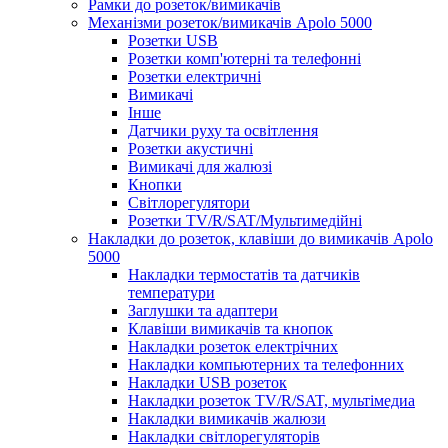
Рамки до розеток/вимикачів
Механізми розеток/вимикачів Apolo 5000
Розетки USB
Розетки комп'ютерні та телефонні
Розетки електричні
Вимикачі
Інше
Датчики руху та освітлення
Розетки акустичні
Вимикачі для жалюзі
Кнопки
Світлорегулятори
Розетки TV/R/SAT/Мультимедійні
Накладки до розеток, клавіши до вимикачів Apolo
5000
Накладки термостатів та датчиків
температури
Заглушки та адаптери
Клавіши вимикачів та кнопок
Накладки розеток електрічних
Накладки компьютерних та телефонних
Накладки USB розеток
Накладки розеток TV/R/SAT, мультімедиа
Накладки вимикачів жалюзи
Накладки світлорегуляторів