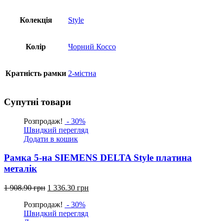
Колекція
Style
Колір
Чорний Коссо
Кратність рамки
2-містна
Супутні товари
Розпродаж!
- 30%
Швидкий перегляд
Додати в кошик
Рамка 5-на SIEMENS DELTA Style платина
металік
Оригінальна
Поточна
1 908.90
грн
1 336.30
грн
ціна:
ціна:
Розпродаж!
- 30%
1
1
Швидкий перегляд
908.90
336.30