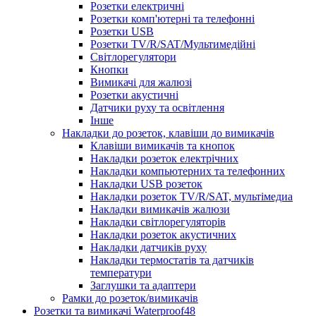
Розетки електричні
Розетки комп'ютерні та телефонні
Розетки USB
Розетки TV/R/SAT/Мультимедійні
Світлорегулятори
Кнопки
Вимикачі для жалюзі
Розетки акустичні
Датчики руху та освітлення
Інше
Накладки до розеток, клавіши до вимикачів
Клавіши вимикачів та кнопок
Накладки розеток електрічних
Накладки компьютерних та телефонних
Накладки USB розеток
Накладки розеток TV/R/SAT, мультімедиа
Накладки вимикачів жалюзи
Накладки світлорегуляторів
Накладки розеток акустичних
Накладки датчиків руху
Накладки термостатів та датчиків
температури
Заглушки та адаптери
Рамки до розеток/вимикачів
Розетки та вимикачі Waterproof48