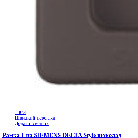
- 30%
Швидкий перегляд
Додати в кошик
Рамка 1-на SIEMENS DELTA Style шоколад