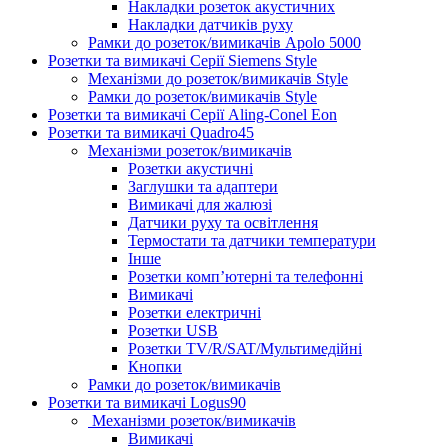
Накладки розеток акустичних
Накладки датчиків руху
Рамки до розеток/вимикачів Apolo 5000
Розетки та вимикачі Серії Siemens Style
Механізми до розеток/вимикачів Style
Рамки до розеток/вимикачів Style
Розетки та вимикачі Серії Aling-Conel Eon
Розетки та вимикачі Quadro45
Механізми розеток/вимикачів
Розетки акустичні
Заглушки та адаптери
Вимикачі для жалюзі
Датчики руху та освітлення
Термостати та датчики температури
Інше
Розетки комп’ютерні та телефонні
Вимикачі
Розетки електричні
Розетки USB
Розетки TV/R/SAT/Мультимедійні
Кнопки
Рамки до розеток/вимикачів
Розетки та вимикачі Logus90
Механізми розеток/вимикачів
Вимикачі