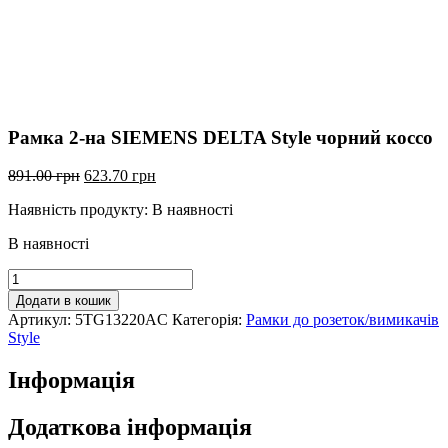
Рамка 2-на SIEMENS DELTA Style чорний коссо
Оригінальна
Поточна
891.00
грн
623.70
грн
ціна:
ціна:
Наявність продукту:
В наявності
891.00
623.70
грн.
грн.
В наявності
Рамка
2-
Додати в кошик
на
Артикул:
5TG13220AC
Категорія:
Рамки до розеток/вимикачів
SIEMENS
Style
DELTA
Style
Інформація
чорний
коссо
кількість
Додаткова інформація