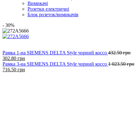
Вимикачі
Розетки електричні
Блок розеток/вимикачів
- 30%
Рамка 1-на SIEMENS DELTA Style чорний коссо
432.50
грн
Оригінальна
Поточна
302.80
грн
ціна:
ціна:
Рамка 3-на SIEMENS DELTA Style чорний коссо
1 023.50
грн
432.50
Оригінальна
302.80
Поточна
716.50
грн
грн.
ціна:
грн.
ціна:
1
716.50
023.50
грн.
грн.