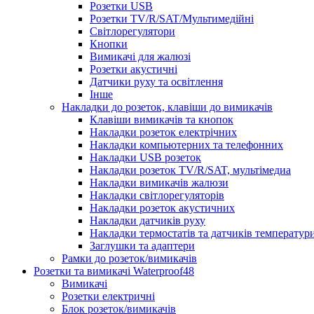
Розетки USB
Розетки TV/R/SAT/Мультимедійні
Світлорегулятори
Кнопки
Вимикачі для жалюзі
Розетки акустичні
Датчики руху та освітлення
Інше
Накладки до розеток, клавіши до вимикачів
Клавіши вимикачів та кнопок
Накладки розеток електрічних
Накладки компьютерних та телефонних
Накладки USB розеток
Накладки розеток TV/R/SAT, мультімедиа
Накладки вимикачів жалюзи
Накладки світлорегуляторів
Накладки розеток акустичних
Накладки датчиків руху
Накладки термостатів та датчиків температур
Заглушки та адаптери
Рамки до розеток/вимикачів
Розетки та вимикачі Waterproof48
Вимикачі
Розетки електричні
Блок розеток/вимикачів