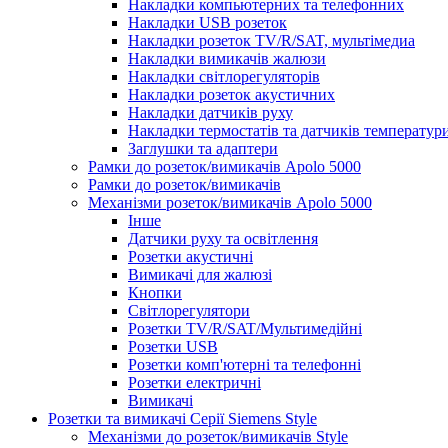
Накладки компьютерних та телефонних
Накладки USB розеток
Накладки розеток TV/R/SAT, мультімедиа
Накладки вимикачів жалюзи
Накладки світлорегуляторів
Накладки розеток акустичних
Накладки датчиків руху
Накладки термостатів та датчиків температур
Заглушки та адаптери
Рамки до розеток/вимикачів Apolo 5000
Рамки до розеток/вимикачів
Механізми розеток/вимикачів Apolo 5000
Інше
Датчики руху та освітлення
Розетки акустичні
Вимикачі для жалюзі
Кнопки
Світлорегулятори
Розетки TV/R/SAT/Мультимедійні
Розетки USB
Розетки комп'ютерні та телефонні
Розетки електричні
Вимикачі
Розетки та вимикачі Серії Siemens Style
Механізми до розеток/вимикачів Style