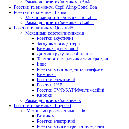
Рамки до розеток/вимикачів Style
Розетки та вимикачі Серії Aling-Conel Eon
Розетки та вимикачі Latina
Механізми розеток/вимикачів Latina
Рамки до розеток/вимикачів Latina
Розетки та вимикачі Quadro45
Механізми розеток/вимикачів
Розетки акустичні
Заглушки та адаптери
Вимикачі для жалюзі
Датчики руху та освітлення
Термостати та датчики температури
Інше
Розетки комп’ютерні та телефонні
Вимикачі
Розетки електричні
Розетки USB
Розетки TV/R/SAT/Мультимедійні
Кнопки
Рамки до розеток/вимикачів
Розетки та вимикачі Logus90
Механізми розеток/вимикачів
Вимикачі
Розетки електричні
Розетки комп'ютерні та телефонні