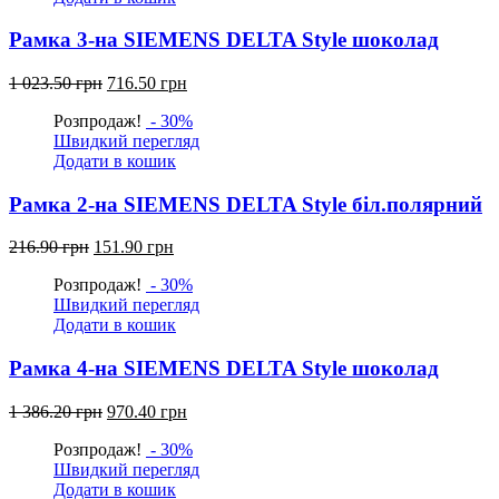
Рамка 3-на SIEMENS DELTA Style шоколад
Оригінальна
Поточна
1 023.50
грн
716.50
грн
ціна:
ціна:
Розпродаж!
- 30%
1
716.50
Швидкий перегляд
023.50
грн.
Додати в кошик
грн.
Рамка 2-на SIEMENS DELTA Style біл.полярний
Оригінальна
Поточна
216.90
грн
151.90
грн
ціна:
ціна:
Розпродаж!
- 30%
216.90
151.90
Швидкий перегляд
грн.
грн.
Додати в кошик
Рамка 4-на SIEMENS DELTA Style шоколад
Оригінальна
Поточна
1 386.20
грн
970.40
грн
ціна:
ціна:
Розпродаж!
- 30%
1
970.40
Швидкий перегляд
386.20
грн.
Додати в кошик
грн.