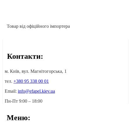
908.90
336.30
грн.
грн.
Товар від офіційного імпортера
Контакти:
м. Київ, вул. Магнітогорська, 1
тел.
+380 95 338 00 01
Email:
info@efapel.kiev.ua
Пн-Пт 9:00 – 18:00
Меню: