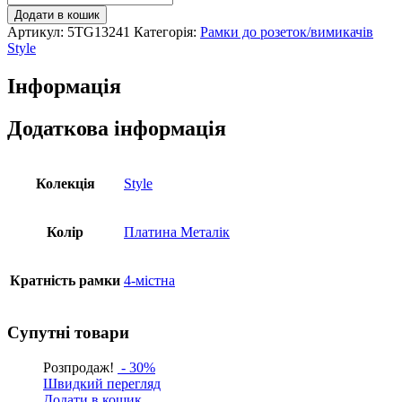
4-
Додати в кошик
на
Артикул:
5TG13241
Категорія:
Рамки до розеток/вимикачів
SIEMENS
Style
DELTA
Style
Інформація
платина
металік
кількість
Додаткова інформація
Колекція
Style
Колір
Платина Металік
Кратність рамки
4-містна
Супутні товари
Розпродаж!
- 30%
Швидкий перегляд
Додати в кошик