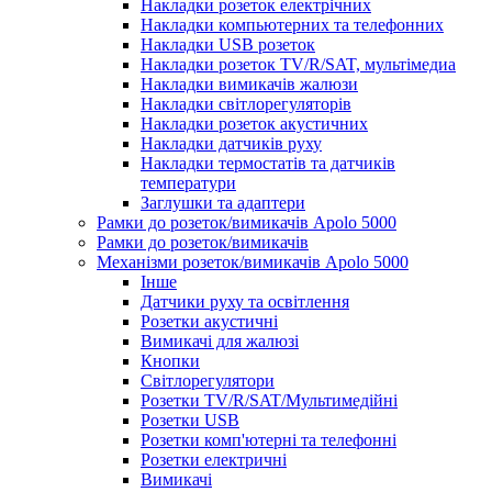
Накладки розеток електрічних
Накладки компьютерних та телефонних
Накладки USB розеток
Накладки розеток TV/R/SAT, мультімедиа
Накладки вимикачів жалюзи
Накладки світлорегуляторів
Накладки розеток акустичних
Накладки датчиків руху
Накладки термостатів та датчиків
температури
Заглушки та адаптери
Рамки до розеток/вимикачів Apolo 5000
Рамки до розеток/вимикачів
Механізми розеток/вимикачів Apolo 5000
Інше
Датчики руху та освітлення
Розетки акустичні
Вимикачі для жалюзі
Кнопки
Світлорегулятори
Розетки TV/R/SAT/Мультимедійні
Розетки USB
Розетки комп'ютерні та телефонні
Розетки електричні
Вимикачі