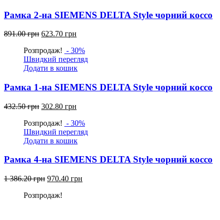
Рамка 2-на SIEMENS DELTA Style чорний коссо
Оригінальна
Поточна
891.00
грн
623.70
грн
ціна:
ціна:
Розпродаж!
- 30%
891.00
623.70
Швидкий перегляд
грн.
грн.
Додати в кошик
Рамка 1-на SIEMENS DELTA Style чорний коссо
Оригінальна
Поточна
432.50
грн
302.80
грн
ціна:
ціна:
Розпродаж!
- 30%
432.50
302.80
Швидкий перегляд
грн.
грн.
Додати в кошик
Рамка 4-на SIEMENS DELTA Style чорний коссо
Оригінальна
Поточна
1 386.20
грн
970.40
грн
ціна:
ціна:
Розпродаж!
1
970.40
386.20
грн.
грн.