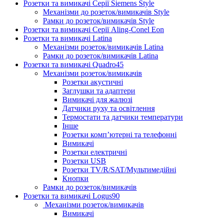
Розетки та вимикачі Серії Siemens Style
Механізми до розеток/вимикачів Style
Рамки до розеток/вимикачів Style
Розетки та вимикачі Серії Aling-Conel Eon
Розетки та вимикачі Latina
Механізми розеток/вимикачів Latina
Рамки до розеток/вимикачів Latina
Розетки та вимикачі Quadro45
Механізми розеток/вимикачів
Розетки акустичні
Заглушки та адаптери
Вимикачі для жалюзі
Датчики руху та освітлення
Термостати та датчики температури
Інше
Розетки комп’ютерні та телефонні
Вимикачі
Розетки електричні
Розетки USB
Розетки TV/R/SAT/Мультимедійні
Кнопки
Рамки до розеток/вимикачів
Розетки та вимикачі Logus90
Механізми розеток/вимикачів
Вимикачі