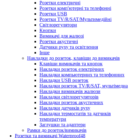
Розетки електричні
Розетки комп'ютерні та телефонні
Розетки USB
Розетки TV/R/SAT/Мультимедійні
Світлорегулятори
Кнопки
Вимикачі для жалюзі
Розетки акустичні
Датчики руху та освітлення
Інше
Накладки до розеток, клавіши до вимикачів
Клавіши вимикачів та кнопок
Накладки розеток електрічних
Накладки компьютерних та телефонних
Накладки USB розеток
Накладки розеток TV/R/SAT, мультімедиа
Накладки вимикачів жалюзи
Накладки світлорегуляторів
Накладки розеток акустичних
Накладки датчиків руху
Накладки термостатів та датчиків
температури
Заглушки та адаптери
Рамки до розеток/вимикачів
Розетки та вимикачі Waterproof48