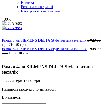
Вимикачі
Розетки електричні
Блок розеток/вимикачів
- 30%
Рамка 3-на SIEMENS DELTA Style платина металік
1 023.50
Оригінальна
Поточна
грн
716.50
грн
ціна:
ціна:
Рамка 5-на SIEMENS DELTA Style платина металік
1 908.90
1
Оригінальна
716.50
Поточна
грн
1 336.30
грн
023.50
ціна:
грн.
ціна:
грн.
1
1
908.90
336.30
Рамка 4-на SIEMENS DELTA Style платина
грн.
грн.
металік
Оригінальна
Поточна
1 386.20
грн
970.40
грн
ціна:
ціна:
Наявність продукту:
В наявності
1
970.40
386.20
грн.
В наявності
грн.
Рамка