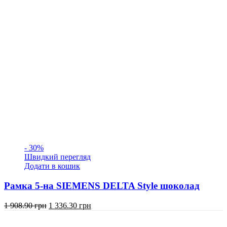
- 30%
Швидкий перегляд
Додати в кошик
Рамка 5-на SIEMENS DELTA Style шоколад
Оригінальна
Поточна
1 908.90
грн
1 336.30
грн
ціна:
ціна:
1
1