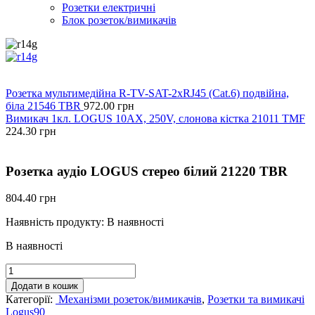
Розетки електричні
Блок розеток/вимикачів
Розетка мультимедійна R-TV-SAT-2xRJ45 (Cat.6) подвійна,
біла 21546 TBR
972.00
грн
Вимикач 1кл. LOGUS 10АХ, 250V, слонова кістка 21011 TMF
224.30
грн
Розетка аудіо LOGUS стерео білий 21220 TBR
804.40
грн
Наявність продукту:
В наявності
В наявності
Розетка
аудіо
Додати в кошик
LOGUS
Категорії:
Механізми розеток/вимикачів
,
Розетки та вимикачі
стерео
Logus90