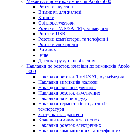
Механізми розеток/вимикачів Apolo 5000
Розетки акустичні
Вимикачі для жалюзі
Кнопки
Світлорегулятори
Розетки TV/R/SAT/Мультимедійні
Розетки USB
Розетки комп'ютерні та телефонні
Розетки електричні
Вимикачі
Інше
Датчики руху та освітлення
Накладки до розеток, клавіши до вимикачів Apolo
5000
Накладки розеток TV/R/SAT, мультімедиа
Накладки вимикачів жалюзи
Накладки світлорегуляторів
Накладки розеток акустичних
Накладки датчиків руху
Накладки термостатів та датчиків
температури
Заглушки та адаптери
Клавіши вимикачів та кнопок
Накладки розеток електрічних
Накладки компьютерних та телефонних