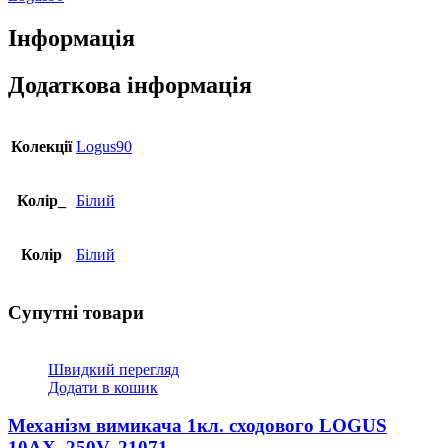
білий
21220
Інформація
TBR
кількість
Додаткова інформація
Колекції
Logus90
Колір_
Білий
Колір
Білий
Супутні товари
Швидкий перегляд
Додати в кошик
Механізм вимикача 1кл. сходового LOGUS
10АХ, 250V, 21071