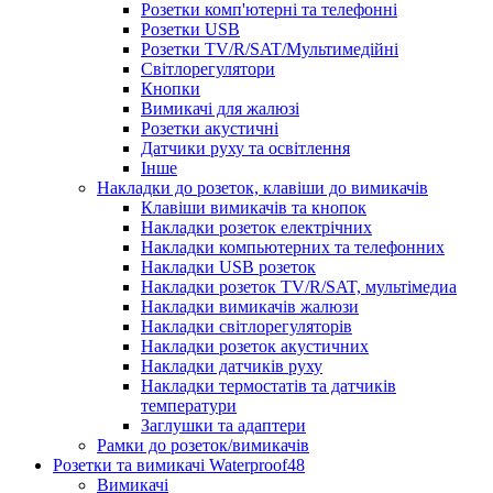
Розетки комп'ютерні та телефонні
Розетки USB
Розетки TV/R/SAT/Мультимедійні
Світлорегулятори
Кнопки
Вимикачі для жалюзі
Розетки акустичні
Датчики руху та освітлення
Інше
Накладки до розеток, клавіши до вимикачів
Клавіши вимикачів та кнопок
Накладки розеток електрічних
Накладки компьютерних та телефонних
Накладки USB розеток
Накладки розеток TV/R/SAT, мультімедиа
Накладки вимикачів жалюзи
Накладки світлорегуляторів
Накладки розеток акустичних
Накладки датчиків руху
Накладки термостатів та датчиків
температури
Заглушки та адаптери
Рамки до розеток/вимикачів
Розетки та вимикачі Waterproof48
Вимикачі