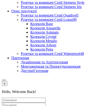
Розетки та вимикачі Серії Siemens Style
Розетки та вимикачі Серії Siemens Iris
Опис продукції
Розетки та вимикачі Серії Quadro45
Розетки та вимикачі Серії Logus90
Колекція Base
Колекція Aquarella
Колекція Animato
Колекція Crystal
Колекція Metallo
Колекція Arbore
Колекція Petra
Розетки та вимикачі Серії Waterproof48
Партнерам
Дизайнерам та Архітекторам
Монтажникам та Проектувальникам
Дистриб’юторам
x
Hello, Welcome Back!