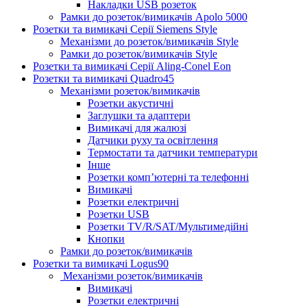
Накладки USB розеток
Рамки до розеток/вимикачів Apolo 5000
Розетки та вимикачі Серії Siemens Style
Механізми до розеток/вимикачів Style
Рамки до розеток/вимикачів Style
Розетки та вимикачі Серії Aling-Conel Eon
Розетки та вимикачі Quadro45
Механізми розеток/вимикачів
Розетки акустичні
Заглушки та адаптери
Вимикачі для жалюзі
Датчики руху та освітлення
Термостати та датчики температури
Інше
Розетки комп’ютерні та телефонні
Вимикачі
Розетки електричні
Розетки USB
Розетки TV/R/SAT/Мультимедійні
Кнопки
Рамки до розеток/вимикачів
Розетки та вимикачі Logus90
Механізми розеток/вимикачів
Вимикачі
Розетки електричні