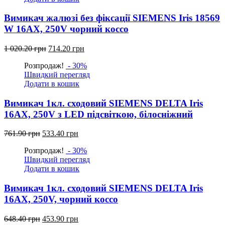
Вимикач жалюзі без фіксації SIEMENS Iris 18569
W 16АХ, 250V чорний коссо
Оригінальна
Поточна
1 020.20
грн
714.20
грн
ціна:
ціна:
Розпродаж!
- 30%
1
714.20
Швидкий перегляд
020.20
грн.
Додати в кошик
грн.
Вимикач 1кл. сходовий SIEMENS DELTA Iris
16АХ, 250V з LED підсвіткою, білосніжний
Оригінальна
Поточна
761.90
грн
533.40
грн
ціна:
ціна:
Розпродаж!
- 30%
761.90
533.40
Швидкий перегляд
грн.
грн.
Додати в кошик
Вимикач 1кл. сходовий SIEMENS DELTA Iris
16АХ, 250V, чорний коссо
Оригінальна
Поточна
648.40
грн
453.90
грн