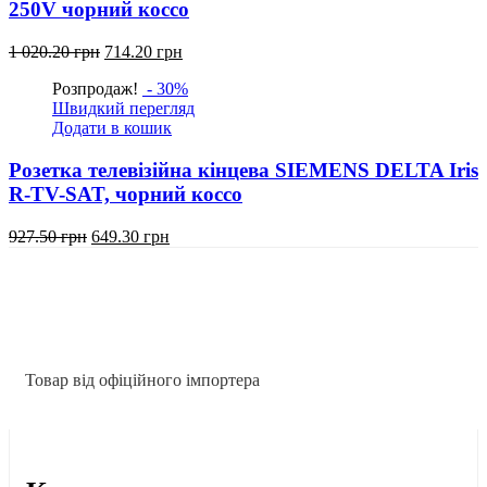
250V чорний коссо
Оригінальна
Поточна
1 020.20
грн
714.20
грн
ціна:
ціна:
Розпродаж!
- 30%
1
714.20
Швидкий перегляд
020.20
грн.
Додати в кошик
грн.
Розетка телевізійна кінцева SIEMENS DELTA Iris
R-TV-SAT, чорний коссо
Оригінальна
Поточна
927.50
грн
649.30
грн
ціна:
ціна:
927.50
649.30
грн.
грн.
Товар від офіційного імпортера