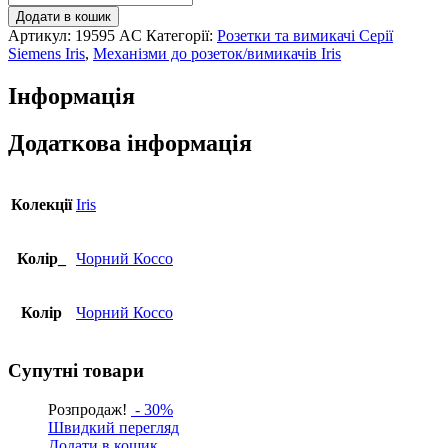
комп'ютерна
Додати в кошик
SIEMENS
Артикул:
19595 AC
Категорії:
Розетки та вимикачі Серії
DELTA
Siemens Iris
,
Механізми до розеток/вимикачів Iris
Iris
RJ45
Інформація
5e,
чорний
коссо
Додаткова інформація
кількість
Колекції
Iris
Колір_
Чорний Коссо
Колір
Чорний Коссо
Супутні товари
Розпродаж!
- 30%
Швидкий перегляд
Додати в кошик