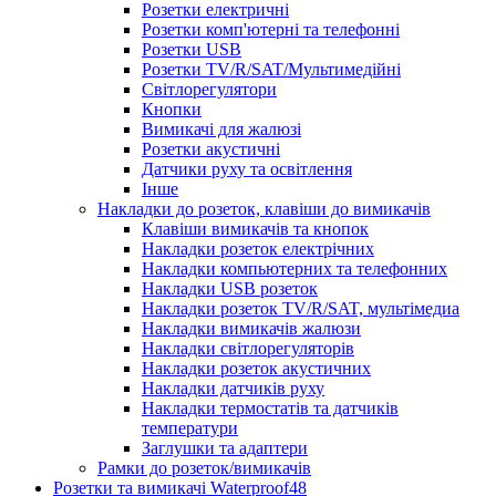
Розетки електричні
Розетки комп'ютерні та телефонні
Розетки USB
Розетки TV/R/SAT/Мультимедійні
Світлорегулятори
Кнопки
Вимикачі для жалюзі
Розетки акустичні
Датчики руху та освітлення
Інше
Накладки до розеток, клавіши до вимикачів
Клавіши вимикачів та кнопок
Накладки розеток електрічних
Накладки компьютерних та телефонних
Накладки USB розеток
Накладки розеток TV/R/SAT, мультімедиа
Накладки вимикачів жалюзи
Накладки світлорегуляторів
Накладки розеток акустичних
Накладки датчиків руху
Накладки термостатів та датчиків
температури
Заглушки та адаптери
Рамки до розеток/вимикачів
Розетки та вимикачі Waterproof48