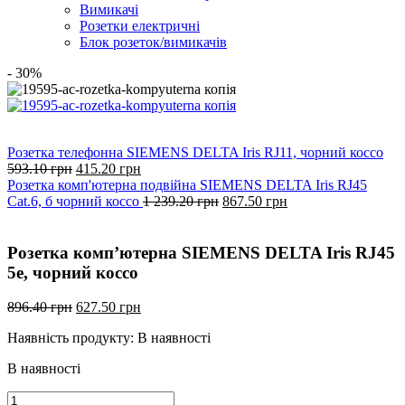
Вимикачі
Розетки електричні
Блок розеток/вимикачів
- 30%
Розетка телефонна SIEMENS DELTA Iris RJ11, чорний коссо
Оригінальна
Поточна
593.10
грн
415.20
грн
ціна:
ціна:
Розетка комп'ютерна подвійна SIEMENS DELTA Iris RJ45
593.10
415.20
Оригінальна
Поточна
Cat.6, б чорний коссо
1 239.20
грн
867.50
грн
грн.
грн.
ціна:
ціна:
1
867.50
239.20
грн.
Розетка комп’ютерна SIEMENS DELTA Iris RJ45
грн.
5e, чорний коссо
Оригінальна
Поточна
896.40
грн
627.50
грн
ціна:
ціна:
Наявність продукту:
В наявності
896.40
627.50
грн.
грн.
В наявності
Розетка