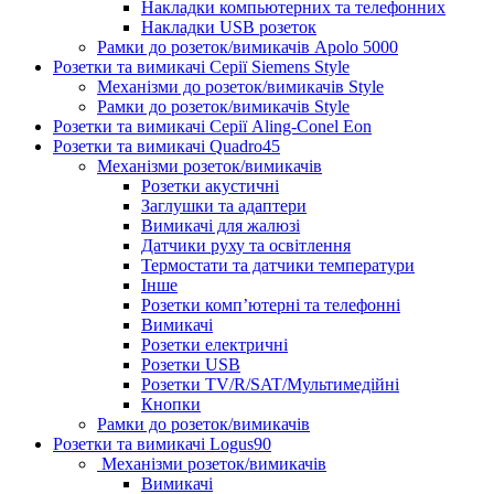
Накладки компьютерних та телефонних
Накладки USB розеток
Рамки до розеток/вимикачів Apolo 5000
Розетки та вимикачі Серії Siemens Style
Механізми до розеток/вимикачів Style
Рамки до розеток/вимикачів Style
Розетки та вимикачі Серії Aling-Conel Eon
Розетки та вимикачі Quadro45
Механізми розеток/вимикачів
Розетки акустичні
Заглушки та адаптери
Вимикачі для жалюзі
Датчики руху та освітлення
Термостати та датчики температури
Інше
Розетки комп’ютерні та телефонні
Вимикачі
Розетки електричні
Розетки USB
Розетки TV/R/SAT/Мультимедійні
Кнопки
Рамки до розеток/вимикачів
Розетки та вимикачі Logus90
Механізми розеток/вимикачів
Вимикачі