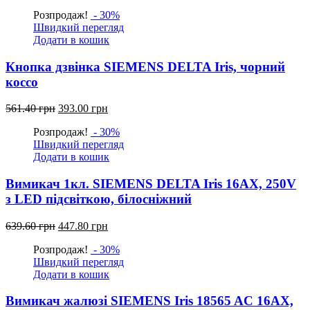
ціна:
ціна:
Розпродаж!
- 30%
648.40
453.90
Швидкий перегляд
грн.
грн.
Додати в кошик
Кнопка дзвінка SIEMENS DELTA Iris, чорний
коссо
Оригінальна
Поточна
561.40
грн
393.00
грн
ціна:
ціна:
Розпродаж!
- 30%
561.40
393.00
Швидкий перегляд
грн.
грн.
Додати в кошик
Вимикач 1кл. SIEMENS DELTA Iris 16АХ, 250V
з LED підсвіткою, білосніжний
Оригінальна
Поточна
639.60
грн
447.80
грн
ціна:
ціна:
Розпродаж!
- 30%
639.60
447.80
Швидкий перегляд
грн.
грн.
Додати в кошик
Вимикач жалюзі SIEMENS Iris 18565 AС 16АХ,