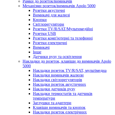
Рамки до розеток/вимикачів
Механізми розеток/вимикачів Apolo 5000
Розетки акустичні
Вимикачі для жалюзі
Кнопки
Світлорегулятори
Розетки TV/R/SAT/Мультимедійні
Розетки USB
Розетки комп'ютерні та телефонні
Розетки електричні
Вимикачі
Інше
Датчики руху та освітлення
Накладки до розеток, клавіши до вимикачів Apolo
5000
Накладки розеток TV/R/SAT, мультімедиа
Накладки вимикачів жалюзи
Накладки світлорегуляторів
Накладки розеток акустичних
Накладки датчиків руху
Накладки термостатів та датчиків
температури
Заглушки та адаптери
Клавіши вимикачів та кнопок
Накладки розеток електрічних