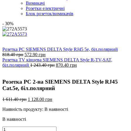
Вимикачі
Розетки електричні
Блок розеток/вимикачів
- 30%
Розетка РС SIEMENS DELTA Style RJ45 5e, біл.полярний
Оригінальна
Поточна
818.40
грн
572.90
грн
ціна:
ціна:
Розетка TV кінцева SIEMENS DELTA Style R-TV-SAT,
818.40
572.90
Оригінальна
Поточна
біл.полярний
1 243.40
грн
870.40
грн
грн.
грн.
ціна:
ціна:
1
870.40
243.40
грн.
Розетка РС 2-на SIEMENS DELTA Style RJ45
грн.
Cat.5e, біл.полярний
Оригінальна
Поточна
1 611.40
грн
1 128.00
грн
ціна:
ціна:
Наявність продукту:
В наявності
1
1
611.40
128.00
В наявності
грн.
грн.
Розетка