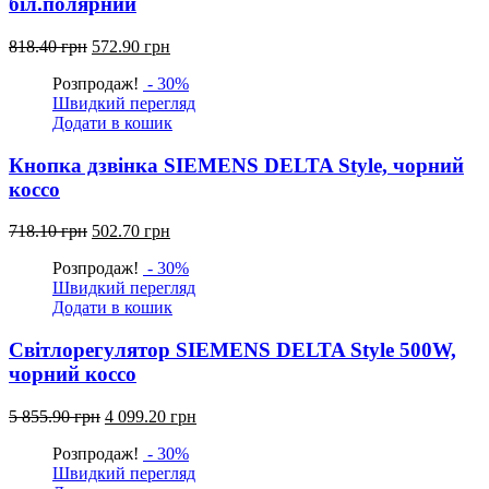
біл.полярний
Оригінальна
Поточна
818.40
грн
572.90
грн
ціна:
ціна:
Розпродаж!
- 30%
818.40
572.90
Швидкий перегляд
грн.
грн.
Додати в кошик
Кнопка дзвінка SIEMENS DELTA Style, чорний
коссо
Оригінальна
Поточна
718.10
грн
502.70
грн
ціна:
ціна:
Розпродаж!
- 30%
718.10
502.70
Швидкий перегляд
грн.
грн.
Додати в кошик
Світлорегулятор SIEMENS DELTA Style 500W,
чорний коссо
Оригінальна
Поточна
5 855.90
грн
4 099.20
грн
ціна:
ціна:
Розпродаж!
- 30%
5
4
Швидкий перегляд
855.90
099.20