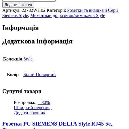
РС
Додати в кошик
2-
Артикул:
22782WH02
Категорії:
Розетки та вимикачі Серії
на
Siemens Style
,
Механізми до розеток/вимикачів Style
SIEMENS
DELTA
Інформація
Style
RJ45
Cat.5e,
Додаткова інформація
біл.полярний
кількість
Колекція
Style
Колір
Білий Полярний
Супутні товари
Розпродаж!
- 30%
Швидкий перегляд
Додати в кошик
Розетка РС SIEMENS DELTA Style RJ45 5e,