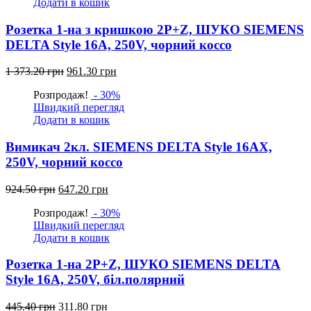
Додати в кошик
грн.
грн.
Розетка 1-на з кришкою 2P+Z, ШУКО SIEMENS
DELTA Style 16А, 250V, чорний коссо
Оригінальна
Поточна
1 373.20
грн
961.30
грн
ціна:
ціна:
Розпродаж!
- 30%
1
961.30
Швидкий перегляд
373.20
грн.
Додати в кошик
грн.
Вимикач 2кл. SIEMENS DELTA Style 16АХ,
250V, чорний коссо
Оригінальна
Поточна
924.50
грн
647.20
грн
ціна:
ціна:
Розпродаж!
- 30%
924.50
647.20
Швидкий перегляд
грн.
грн.
Додати в кошик
Розетка 1-на 2P+Z, ШУКО SIEMENS DELTA
Style 16А, 250V, біл.полярний
Оригінальна
Поточна
445.40
грн
311.80
грн