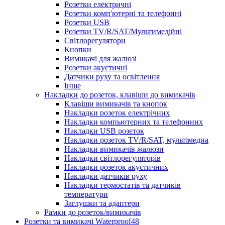
Розетки електричні
Розетки комп'ютерні та телефонні
Розетки USB
Розетки TV/R/SAT/Мультимедійні
Світлорегулятори
Кнопки
Вимикачі для жалюзі
Розетки акустичні
Датчики руху та освітлення
Інше
Накладки до розеток, клавіши до вимикачів
Клавіши вимикачів та кнопок
Накладки розеток електрічних
Накладки компьютерних та телефонних
Накладки USB розеток
Накладки розеток TV/R/SAT, мультімедиа
Накладки вимикачів жалюзи
Накладки світлорегуляторів
Накладки розеток акустичних
Накладки датчиків руху
Накладки термостатів та датчиків
температури
Заглушки та адаптери
Рамки до розеток/вимикачів
Розетки та вимикачі Waterproof48