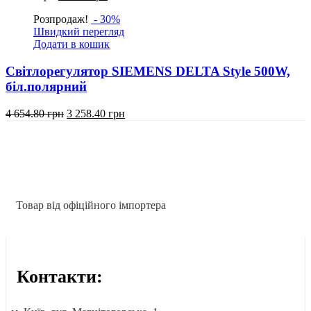
ціна:
ціна:
Розпродаж!
- 30%
445.40
311.80
Швидкий перегляд
грн.
грн.
Додати в кошик
Світлорегулятор SIEMENS DELTA Style 500W,
біл.полярний
Оригінальна
Поточна
4 654.80
грн
3 258.40
грн
ціна:
ціна:
4
3
654.80
258.40
грн.
грн.
Товар від офіційного імпортера
Контакти: