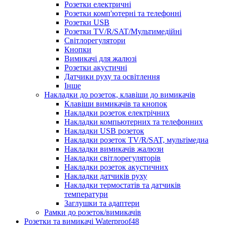
Розетки електричні
Розетки комп'ютерні та телефонні
Розетки USB
Розетки TV/R/SAT/Мультимедійні
Світлорегулятори
Кнопки
Вимикачі для жалюзі
Розетки акустичні
Датчики руху та освітлення
Інше
Накладки до розеток, клавіши до вимикачів
Клавіши вимикачів та кнопок
Накладки розеток електрічних
Накладки компьютерних та телефонних
Накладки USB розеток
Накладки розеток TV/R/SAT, мультімедиа
Накладки вимикачів жалюзи
Накладки світлорегуляторів
Накладки розеток акустичних
Накладки датчиків руху
Накладки термостатів та датчиків
температури
Заглушки та адаптери
Рамки до розеток/вимикачів
Розетки та вимикачі Waterproof48