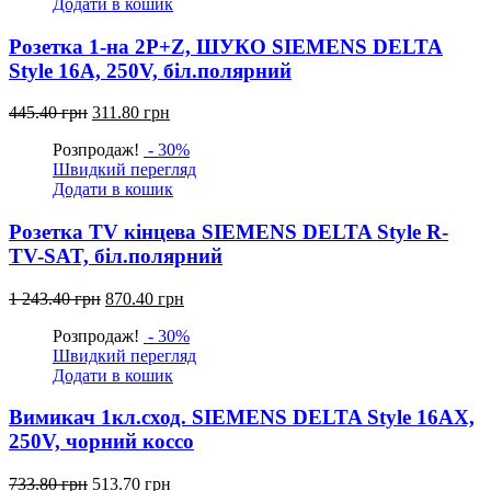
Додати в кошик
Розетка 1-на 2P+Z, ШУКО SIEMENS DELTA
Style 16А, 250V, біл.полярний
Оригінальна
Поточна
445.40
грн
311.80
грн
ціна:
ціна:
Розпродаж!
- 30%
445.40
311.80
Швидкий перегляд
грн.
грн.
Додати в кошик
Розетка TV кінцева SIEMENS DELTA Style R-
TV-SAT, біл.полярний
Оригінальна
Поточна
1 243.40
грн
870.40
грн
ціна:
ціна:
Розпродаж!
- 30%
1
870.40
Швидкий перегляд
243.40
грн.
Додати в кошик
грн.
Вимикач 1кл.сход. SIEMENS DELTA Style 16АХ,
250V, чорний коссо
Оригінальна
Поточна
733.80
грн
513.70
грн