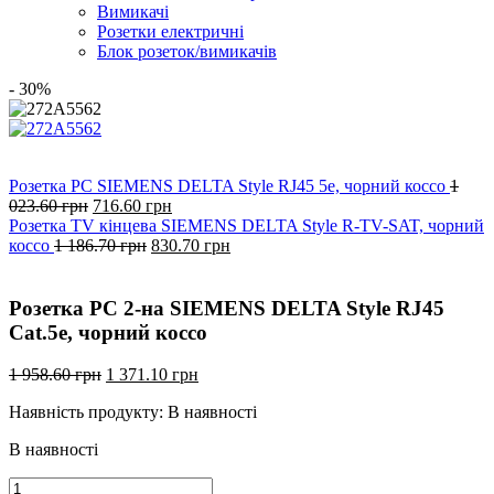
Вимикачі
Розетки електричні
Блок розеток/вимикачів
- 30%
Розетка РС SIEMENS DELTA Style RJ45 5e, чорний коссо
1
Оригінальна
Поточна
023.60
грн
716.60
грн
ціна:
ціна:
Розетка TV кінцева SIEMENS DELTA Style R-TV-SAT, чорний
1
Оригінальна
716.60
Поточна
коссо
1 186.70
грн
830.70
грн
023.60
ціна:
грн.
ціна:
грн.
1
830.70
186.70
грн.
Розетка РС 2-на SIEMENS DELTA Style RJ45
грн.
Cat.5e, чорний коссо
Оригінальна
Поточна
1 958.60
грн
1 371.10
грн
ціна:
ціна:
Наявність продукту:
В наявності
1
1
958.60
371.10
В наявності
грн.
грн.
Розетка