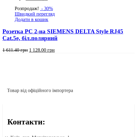
ціна:
ціна:
Розпродаж!
- 30%
733.80
513.70
Швидкий перегляд
грн.
грн.
Додати в кошик
Розетка РС 2-на SIEMENS DELTA Style RJ45
Cat.5e, біл.полярний
Оригінальна
Поточна
1 611.40
грн
1 128.00
грн
ціна:
ціна:
1
1
611.40
128.00
грн.
грн.
Товар від офіційного імпортера
Контакти: