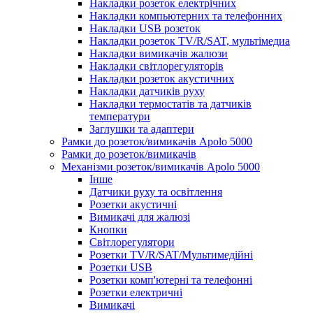
Накладки розеток електрічних
Накладки компьютерних та телефонних
Накладки USB розеток
Накладки розеток TV/R/SAT, мультімедиа
Накладки вимикачів жалюзи
Накладки світлорегуляторів
Накладки розеток акустичних
Накладки датчиків руху
Накладки термостатів та датчиків
температури
Заглушки та адаптери
Рамки до розеток/вимикачів Apolo 5000
Рамки до розеток/вимикачів
Механізми розеток/вимикачів Apolo 5000
Інше
Датчики руху та освітлення
Розетки акустичні
Вимикачі для жалюзі
Кнопки
Світлорегулятори
Розетки TV/R/SAT/Мультимедійні
Розетки USB
Розетки комп'ютерні та телефонні
Розетки електричні
Вимикачі