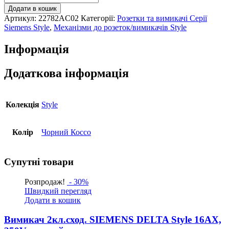
РС
Додати в кошик
2-
Артикул:
22782AC02
Категорії:
Розетки та вимикачі Серії
на
Siemens Style
,
Механізми до розеток/вимикачів Style
SIEMENS
DELTA
Інформація
Style
RJ45
Cat.5e,
Додаткова інформація
чорний
коссо
кількість
Колекція
Style
Колір
Чорний Коссо
Супутні товари
Розпродаж!
- 30%
Швидкий перегляд
Додати в кошик
Вимикач 2кл.сход. SIEMENS DELTA Style 16АХ,