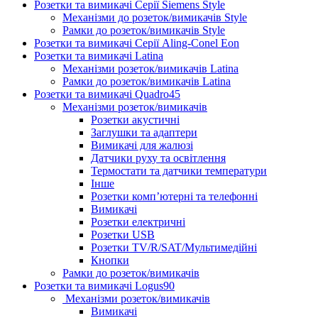
Розетки та вимикачі Серії Siemens Style
Механізми до розеток/вимикачів Style
Рамки до розеток/вимикачів Style
Розетки та вимикачі Серії Aling-Conel Eon
Розетки та вимикачі Latina
Механізми розеток/вимикачів Latina
Рамки до розеток/вимикачів Latina
Розетки та вимикачі Quadro45
Механізми розеток/вимикачів
Розетки акустичні
Заглушки та адаптери
Вимикачі для жалюзі
Датчики руху та освітлення
Термостати та датчики температури
Інше
Розетки комп’ютерні та телефонні
Вимикачі
Розетки електричні
Розетки USB
Розетки TV/R/SAT/Мультимедійні
Кнопки
Рамки до розеток/вимикачів
Розетки та вимикачі Logus90
Механізми розеток/вимикачів
Вимикачі