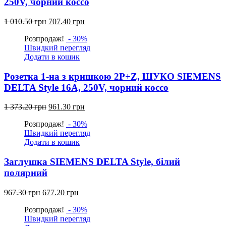
250V, чорний коссо
Оригінальна
Поточна
1 010.50
грн
707.40
грн
ціна:
ціна:
Розпродаж!
- 30%
1
707.40
Швидкий перегляд
010.50
грн.
Додати в кошик
грн.
Розетка 1-на з кришкою 2P+Z, ШУКО SIEMENS
DELTA Style 16А, 250V, чорний коссо
Оригінальна
Поточна
1 373.20
грн
961.30
грн
ціна:
ціна:
Розпродаж!
- 30%
1
961.30
Швидкий перегляд
373.20
грн.
Додати в кошик
грн.
Заглушка SIEMENS DELTA Style, білий
полярний
Оригінальна
Поточна
967.30
грн
677.20
грн
ціна:
ціна:
Розпродаж!
- 30%
967.30
677.20
Швидкий перегляд
грн.
грн.