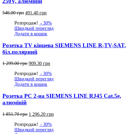
250V, алюміній
Оригінальна
Поточна
546.00
грн
491.40
грн
ціна:
ціна:
Розпродаж!
- 30%
546.00
491.40
Швидкий перегляд
грн.
грн.
Додати в кошик
Розетка TV кінцева SIEMENS LINE R-TV-SAT,
біл.полярний
Оригінальна
Поточна
1 299.00
грн
909.30
грн
ціна:
ціна:
Розпродаж!
- 30%
1
909.30
Швидкий перегляд
299.00
грн.
Додати в кошик
грн.
Розетка PC 2-на SIEMENS LINE RJ45 Cat.5e,
алюміній
Оригінальна
Поточна
1 851.70
грн
1 296.20
грн
ціна:
ціна:
Розпродаж!
- 30%
1
1
Швидкий перегляд
851.70
296.20