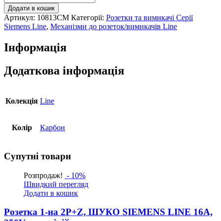
1-
Додати в кошик
на
Артикул:
10813CM
Категорії:
Розетки та вимикачі Серії
з
Siemens Line
,
Механізми до розеток/вимикачів Line
кришкою
2P+Z,
Інформація
ШУКО
SIEMENS
LINE
Додаткова інформація
16А,
250V,
карбон
Колекція
Line
кількість
Колір
Карбон
Супутні товари
Розпродаж!
- 10%
Швидкий перегляд
Додати в кошик
Розетка 1-на 2P+Z, ШУКО SIEMENS LINE 16А,