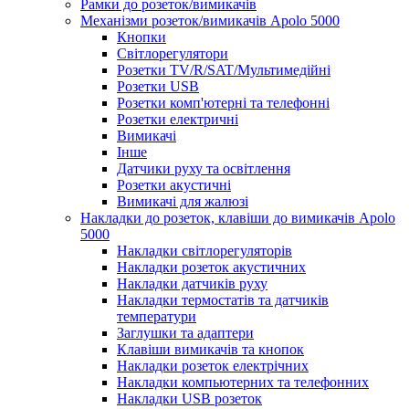
Рамки до розеток/вимикачів
Механізми розеток/вимикачів Apolo 5000
Кнопки
Світлорегулятори
Розетки TV/R/SAT/Мультимедійні
Розетки USB
Розетки комп'ютерні та телефонні
Розетки електричні
Вимикачі
Інше
Датчики руху та освітлення
Розетки акустичні
Вимикачі для жалюзі
Накладки до розеток, клавіши до вимикачів Apolo
5000
Накладки світлорегуляторів
Накладки розеток акустичних
Накладки датчиків руху
Накладки термостатів та датчиків
температури
Заглушки та адаптери
Клавіши вимикачів та кнопок
Накладки розеток електрічних
Накладки компьютерних та телефонних
Накладки USB розеток