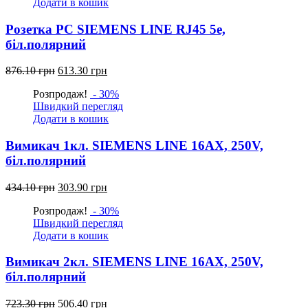
Додати в кошик
грн.
грн.
Розетка РС SIEMENS LINE RJ45 5e,
біл.полярний
Оригінальна
Поточна
876.10
грн
613.30
грн
ціна:
ціна:
Розпродаж!
- 30%
876.10
613.30
Швидкий перегляд
грн.
грн.
Додати в кошик
Вимикач 1кл. SIEMENS LINE 16АХ, 250V,
біл.полярний
Оригінальна
Поточна
434.10
грн
303.90
грн
ціна:
ціна:
Розпродаж!
- 30%
434.10
303.90
Швидкий перегляд
грн.
грн.
Додати в кошик
Вимикач 2кл. SIEMENS LINE 16АХ, 250V,
біл.полярний
Оригінальна
Поточна
723.30
грн
506.40
грн