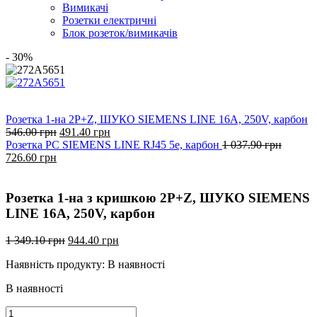
Вимикачі
Розетки електричні
Блок розеток/вимикачів
- 30%
Розетка 1-на 2P+Z, ШУКО SIEMENS LINE 16А, 250V, карбон
Оригінальна
Поточна
546.00
грн
491.40
грн
ціна:
ціна:
Розетка PC SIEMENS LINE RJ45 5e, карбон
1 037.90
грн
Оригінальна
Поточна
546.00
491.40
726.60
грн
ціна:
ціна:
грн.
грн.
1
726.60
037.90
грн.
Розетка 1-на з кришкою 2P+Z, ШУКО SIEMENS
грн.
LINE 16А, 250V, карбон
Оригінальна
Поточна
1 349.10
грн
944.40
грн
ціна:
ціна:
Наявність продукту:
В наявності
1
944.40
349.10
грн.
В наявності
грн.
Розетка