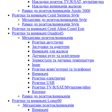
Накладки розеток TV/R/SAT, мультімедиа
Накладки вимикачів жалюзи
Рамки до розеток/вимикачів Apolo 5000
Розетки та вимикачі Серії Siemens Style
Механізми до розеток/вимикачів Style
Рамки до розеток/вимикачів Style
Розетки та вимикачі Серії Aling-Conel Eon
Розетки та вимикачі Quadro45
Механізми розеток/вимикачів
Розетки акустичні
Заглушки та адаптери
Вимикачі для жалюзі
Датчики руху та освітлення
Термостати та датчики температури
Інше
Розетки комп’ютерні та телефонні
Вимикачі
Розетки електричні
Розетки USB
Розетки TV/R/SAT/Мультимедійні
Кнопки
Рамки до розеток/вимикачів
Розетки та вимикачі Logus90
Механізми розеток/вимикачів
Вимикачі