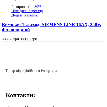
ціна:
ціна:
Розпродаж!
- 30%
723.30
506.40
Швидкий перегляд
грн.
грн.
Додати в кошик
Вимикач 1кл.сход. SIEMENS LINE 16АХ, 250V,
біл.полярний
Оригінальна
Поточна
498.60
грн
349.10
грн
ціна:
ціна:
498.60
349.10
грн.
грн.
Товар від офіційного імпортера
Контакти: