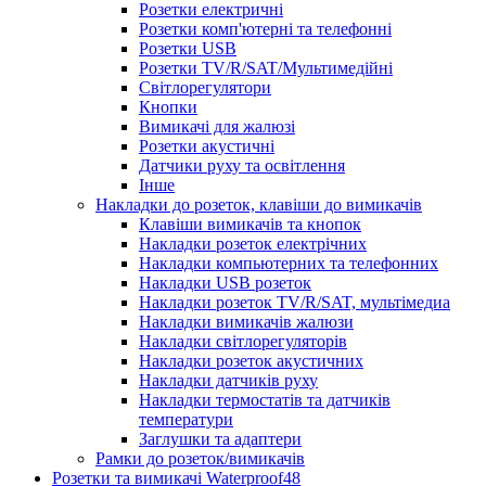
Розетки електричні
Розетки комп'ютерні та телефонні
Розетки USB
Розетки TV/R/SAT/Мультимедійні
Світлорегулятори
Кнопки
Вимикачі для жалюзі
Розетки акустичні
Датчики руху та освітлення
Інше
Накладки до розеток, клавіши до вимикачів
Клавіши вимикачів та кнопок
Накладки розеток електрічних
Накладки компьютерних та телефонних
Накладки USB розеток
Накладки розеток TV/R/SAT, мультімедиа
Накладки вимикачів жалюзи
Накладки світлорегуляторів
Накладки розеток акустичних
Накладки датчиків руху
Накладки термостатів та датчиків
температури
Заглушки та адаптери
Рамки до розеток/вимикачів
Розетки та вимикачі Waterproof48