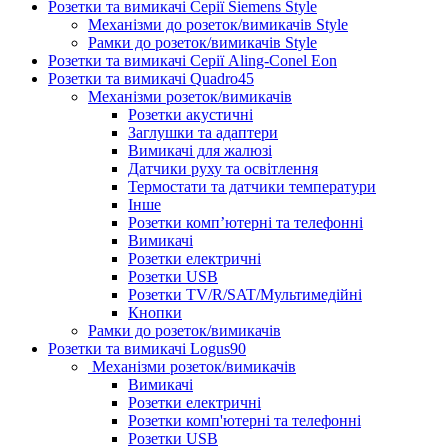
Розетки та вимикачі Серії Siemens Style
Механізми до розеток/вимикачів Style
Рамки до розеток/вимикачів Style
Розетки та вимикачі Серії Aling-Conel Eon
Розетки та вимикачі Quadro45
Механізми розеток/вимикачів
Розетки акустичні
Заглушки та адаптери
Вимикачі для жалюзі
Датчики руху та освітлення
Термостати та датчики температури
Інше
Розетки комп’ютерні та телефонні
Вимикачі
Розетки електричні
Розетки USB
Розетки TV/R/SAT/Мультимедійні
Кнопки
Рамки до розеток/вимикачів
Розетки та вимикачі Logus90
Механізми розеток/вимикачів
Вимикачі
Розетки електричні
Розетки комп'ютерні та телефонні
Розетки USB