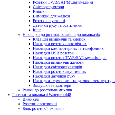
Розетки TV/R/SAT/Мультимедійні
Світлорегулятори
Кнопки
Вимикачі для жалюзі
Розетки акустичні
Датчики руху та освітлення
Інше
Накладки до розеток, клавіши до вимикачів
Клавіши вимикачів та кнопок
Накладки розеток електрічних
Накладки компьютерних та телефонних
Накладки USB розеток
Накладки розеток TV/R/SAT, мультімедиа
Накладки вимикачів жалюзи
Накладки світлорегуляторів
Накладки розеток акустичних
Накладки датчиків руху
Накладки термостатів та датчиків температур
Заглушки та адаптери
Рамки до розеток/вимикачів
Розетки та вимикачі Waterproof48
Вимикачі
Розетки електричні
Блок розеток/вимикачів