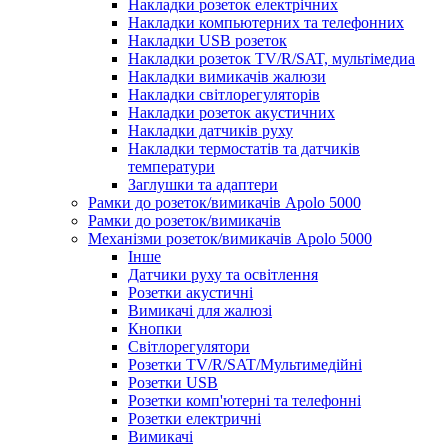
Накладки розеток електрічних
Накладки компьютерних та телефонних
Накладки USB розеток
Накладки розеток TV/R/SAT, мультімедиа
Накладки вимикачів жалюзи
Накладки світлорегуляторів
Накладки розеток акустичних
Накладки датчиків руху
Накладки термостатів та датчиків
температури
Заглушки та адаптери
Рамки до розеток/вимикачів Apolo 5000
Рамки до розеток/вимикачів
Механізми розеток/вимикачів Apolo 5000
Інше
Датчики руху та освітлення
Розетки акустичні
Вимикачі для жалюзі
Кнопки
Світлорегулятори
Розетки TV/R/SAT/Мультимедійні
Розетки USB
Розетки комп'ютерні та телефонні
Розетки електричні
Вимикачі