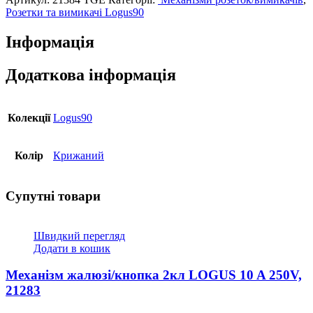
зарядний
Розетки та вимикачі Logus90
пристрій
LOGUS,
Інформація
струм
2А,
металік
Додаткова інформація
крижаний
кількість
Колекції
Logus90
Колір
Крижаний
Супутні товари
Швидкий перегляд
Додати в кошик
Механізм жалюзі/кнопка 2кл LOGUS 10 A 250V,
21283