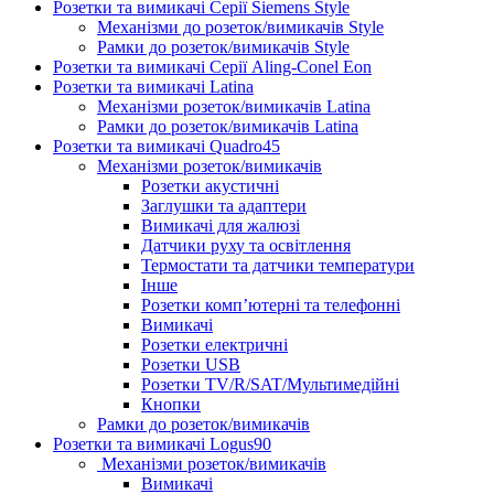
Розетки та вимикачі Серії Siemens Style
Механізми до розеток/вимикачів Style
Рамки до розеток/вимикачів Style
Розетки та вимикачі Серії Aling-Conel Eon
Розетки та вимикачі Latina
Механізми розеток/вимикачів Latina
Рамки до розеток/вимикачів Latina
Розетки та вимикачі Quadro45
Механізми розеток/вимикачів
Розетки акустичні
Заглушки та адаптери
Вимикачі для жалюзі
Датчики руху та освітлення
Термостати та датчики температури
Інше
Розетки комп’ютерні та телефонні
Вимикачі
Розетки електричні
Розетки USB
Розетки TV/R/SAT/Мультимедійні
Кнопки
Рамки до розеток/вимикачів
Розетки та вимикачі Logus90
Механізми розеток/вимикачів
Вимикачі