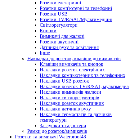
Розетки електричні
Розетки комп'ютерні та телефонні
Розетки USB
Розетки TV/R/SAT/Мультимедійні
Світлорегулятори
Кнопки
Вимикачі для жалюзі
Розетки акустичні
Датчики руху та освітлення
Інше
Накладки до розеток, клавіши до вимикачів
Клавіши вимикачів та кнопок
Накладки розеток електрічних
Накладки компьютерних та телефонних
Накладки USB розеток
Накладки розеток TV/R/SAT, мультімедиа
Накладки вимикачів жалюзи
Накладки світлорегуляторів
Накладки розеток акустичних
Накладки датчиків руху
Накладки термостатів та датчиків
температури
Заглушки та адаптери
Рамки до розеток/вимикачів
Розетки та вимикачі Waterproof48