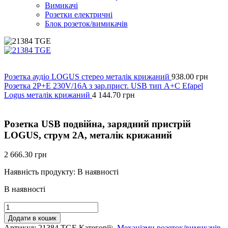
Вимикачі
Розетки електричні
Блок розеток/вимикачів
Розетка аудіо LOGUS стерео металік крижаний
938.00
грн
Розетка 2P+E 230V/16A з зар.прист. USB тип A+C Efapel
Logus металік крижаний
4 144.70
грн
Розетка USB подвійна, зарядний пристрій
LOGUS, струм 2А, металік крижаний
2 666.30
грн
Наявність продукту:
В наявності
В наявності
Розетка
USB
Додати в кошик
подвійна,
Артикул:
21384 TGE
Категорії:
Механізми розеток/вимикачів
,