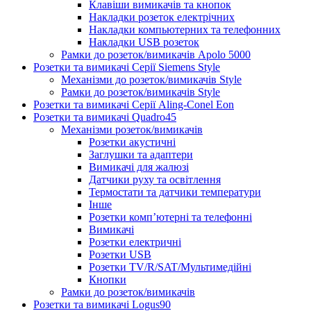
Клавіши вимикачів та кнопок
Накладки розеток електрічних
Накладки компьютерних та телефонних
Накладки USB розеток
Рамки до розеток/вимикачів Apolo 5000
Розетки та вимикачі Серії Siemens Style
Механізми до розеток/вимикачів Style
Рамки до розеток/вимикачів Style
Розетки та вимикачі Серії Aling-Conel Eon
Розетки та вимикачі Quadro45
Механізми розеток/вимикачів
Розетки акустичні
Заглушки та адаптери
Вимикачі для жалюзі
Датчики руху та освітлення
Термостати та датчики температури
Інше
Розетки комп’ютерні та телефонні
Вимикачі
Розетки електричні
Розетки USB
Розетки TV/R/SAT/Мультимедійні
Кнопки
Рамки до розеток/вимикачів
Розетки та вимикачі Logus90