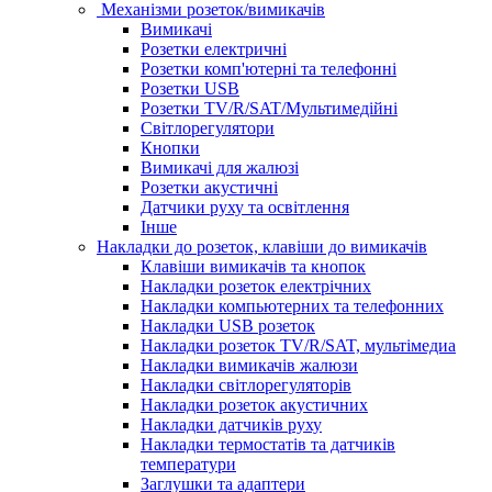
Механізми розеток/вимикачів
Вимикачі
Розетки електричні
Розетки комп'ютерні та телефонні
Розетки USB
Розетки TV/R/SAT/Мультимедійні
Світлорегулятори
Кнопки
Вимикачі для жалюзі
Розетки акустичні
Датчики руху та освітлення
Інше
Накладки до розеток, клавіши до вимикачів
Клавіши вимикачів та кнопок
Накладки розеток електрічних
Накладки компьютерних та телефонних
Накладки USB розеток
Накладки розеток TV/R/SAT, мультімедиа
Накладки вимикачів жалюзи
Накладки світлорегуляторів
Накладки розеток акустичних
Накладки датчиків руху
Накладки термостатів та датчиків
температури
Заглушки та адаптери