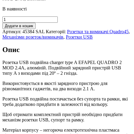
В наявності
Розетка
USB
Додати в кошик
подвійна
Артикул:
45384 SAL
Категорії:
Розетки та вимикачі Quadro45
,
charger
Механізми розеток/вимикачів
,
Розетки USB
type
A
Опис
EFAPEL
QUADRO
2
Розетка USB подвійна charger type A EFAPEL QUADRO 2
MOD
MOD 2.4A, алюміній. Подвійний зарядний пристрій USB
2.4A,
типу A з виходами під 20º – 2 гнізда.
алюміній,
Використовується в якості зарядного пристрою для
45384
різноманітних гаджетів, на два виходи 2.1 А.
SAL
кількість
Розетка USB подвійна постачається без супорта та рамки, які
треба додатково придбати в залежності від кольору.
Щоб отримати комплектний пристрій необхідно придбати
механізм розетки USB, супорт та рамку.
Матеріал корпусу – негорюча електротехнічна пластмаса