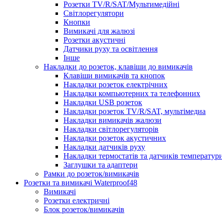
Розетки TV/R/SAT/Мультимедійні
Світлорегулятори
Кнопки
Вимикачі для жалюзі
Розетки акустичні
Датчики руху та освітлення
Інше
Накладки до розеток, клавіши до вимикачів
Клавіши вимикачів та кнопок
Накладки розеток електрічних
Накладки компьютерних та телефонних
Накладки USB розеток
Накладки розеток TV/R/SAT, мультімедиа
Накладки вимикачів жалюзи
Накладки світлорегуляторів
Накладки розеток акустичних
Накладки датчиків руху
Накладки термостатів та датчиків температур
Заглушки та адаптери
Рамки до розеток/вимикачів
Розетки та вимикачі Waterproof48
Вимикачі
Розетки електричні
Блок розеток/вимикачів