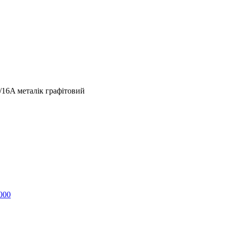
/16A металік графітовий
000