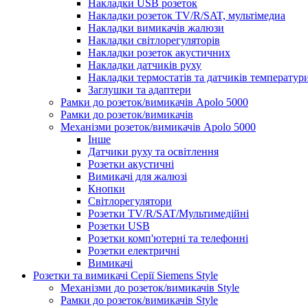
Накладки USB розеток
Накладки розеток TV/R/SAT, мультімедиа
Накладки вимикачів жалюзи
Накладки світлорегуляторів
Накладки розеток акустичних
Накладки датчиків руху
Накладки термостатів та датчиків температур
Заглушки та адаптери
Рамки до розеток/вимикачів Apolo 5000
Рамки до розеток/вимикачів
Механізми розеток/вимикачів Apolo 5000
Інше
Датчики руху та освітлення
Розетки акустичні
Вимикачі для жалюзі
Кнопки
Світлорегулятори
Розетки TV/R/SAT/Мультимедійні
Розетки USB
Розетки комп'ютерні та телефонні
Розетки електричні
Вимикачі
Розетки та вимикачі Серії Siemens Style
Механізми до розеток/вимикачів Style
Рамки до розеток/вимикачів Style