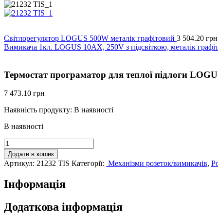
Світлорегулятор LOGUS 500W металік графітовий
3 504.20
грн
Вимикача 1кл. LOGUS 10АХ, 250V з підсвіткою, металік графі
Термостат програматор для теплої підлоги LOGUS
7 473.10
грн
Наявність продукту:
В наявності
В наявності
Термостат
програматор
Додати в кошик
для
Артикул:
21232 TIS
Категорії:
Механізми розеток/вимикачів
,
Р
теплої
підлоги
Інформація
LOGUS,
250
V/16A
Додаткова інформація
металік