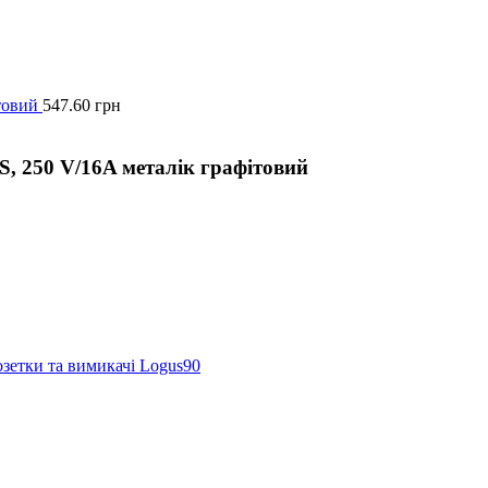
товий
547.60
грн
, 250 V/16A металік графітовий
озетки та вимикачі Logus90