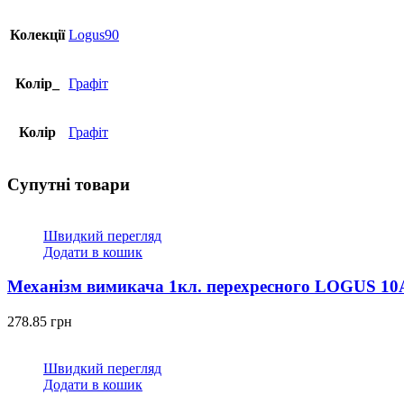
графітовий
кількість
Колекції
Logus90
Колір_
Графіт
Колір
Графіт
Супутні товари
Швидкий перегляд
Додати в кошик
Механізм вимикача 1кл. перехресного LOGUS 10А
278.85
грн
Швидкий перегляд
Додати в кошик