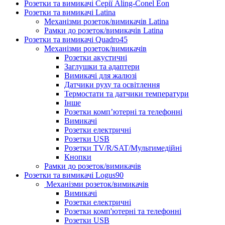
Розетки та вимикачі Серії Aling-Conel Eon
Розетки та вимикачі Latina
Механізми розеток/вимикачів Latina
Рамки до розеток/вимикачів Latina
Розетки та вимикачі Quadro45
Механізми розеток/вимикачів
Розетки акустичні
Заглушки та адаптери
Вимикачі для жалюзі
Датчики руху та освітлення
Термостати та датчики температури
Інше
Розетки комп’ютерні та телефонні
Вимикачі
Розетки електричні
Розетки USB
Розетки TV/R/SAT/Мультимедійні
Кнопки
Рамки до розеток/вимикачів
Розетки та вимикачі Logus90
Механізми розеток/вимикачів
Вимикачі
Розетки електричні
Розетки комп'ютерні та телефонні
Розетки USB