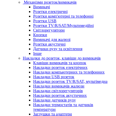
Механізми розеток/вимикачів
Вимикачі
Розетки електричні
Розетки комп'ютерні та телефонні
Розетки USB
Розетки TV/R/SAT/Мультимедійні
Світлорегулятори
Кнопки
Вимикачі для жалюзі
Розетки акустичні
Датчики руху та освітлення
Інше
Накладки до розеток, клавіши до вимикачів
Клавіши вимикачів та кнопок
Накладки розеток електрічних
Накладки компьютерних та телефонних
Накладки USB розеток
Накладки розеток TV/R/SAT, мультімедиа
Накладки вимикачів жалюзи
Накладки світлорегуляторів
Накладки розеток акустичних
Накладки датчиків руху
Накладки термостатів та датчиків
температури
Заглушки та адаптери