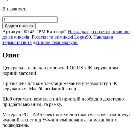
В наявності
Центральна
панель
Додати в кошик
термостата
Артикул:
90742 TPM
Категорії:
Накладки до розеток, клавіши
з
до вимикачів
,
Розетки та вимикачі Logus90
,
Накладки
IK
термостатів та датчиків температури
керуванням
LOGUS
Опис
чорний
матовий,
90742
Центральна панель термостата LOGUS з IK керуванням
TPM
чорний матовий
кількість
Призначена для комплектації механізму термостату з IK
керуванням. Має білосніжний колір.
Щоб отримати комплектний пристрій необхідно додатково
придбати механізм, та рамку.
Матеріал PC – ABS електротехнічна пластмаса, яка забезпечує
чудовий захист від УФ-випромінювання, та механічних
пошкоджень.