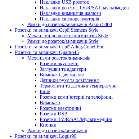
Накладки USB розеток
Накладки розеток TV/R/SAT, мультімедиа
Накладки вимикачів жалюзи
Накладки світлорегуляторів
Рамки до розеток/вимикачів Apolo 5000
Розетки та вимикачі Серії Siemens Style
Механізми до розеток/вимикачів Style
Рамки до розеток/вимикачів Style
Розетки та вимикачі Серії Aling-Conel Eon
Розетки та вимикачі Quadro45
Механізми розеток/вимикачів
Розетки акустичні
Заглушки та адаптери
Вимикачі для жалюзі
Датчики руху та освітлення
Термостати та датчики температури
Інше
Розетки комп’ютерні та телефонні
Вимикачі
Розетки електричні
Розетки USB
Розетки TV/R/SAT/Мультимедійні
Кнопки
Рамки до розеток/вимикачів
Розетки та вимикачі Logus90