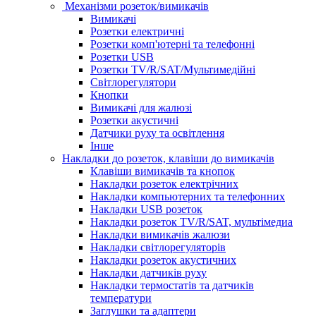
Механізми розеток/вимикачів
Вимикачі
Розетки електричні
Розетки комп'ютерні та телефонні
Розетки USB
Розетки TV/R/SAT/Мультимедійні
Світлорегулятори
Кнопки
Вимикачі для жалюзі
Розетки акустичні
Датчики руху та освітлення
Інше
Накладки до розеток, клавіши до вимикачів
Клавіши вимикачів та кнопок
Накладки розеток електрічних
Накладки компьютерних та телефонних
Накладки USB розеток
Накладки розеток TV/R/SAT, мультімедиа
Накладки вимикачів жалюзи
Накладки світлорегуляторів
Накладки розеток акустичних
Накладки датчиків руху
Накладки термостатів та датчиків
температури
Заглушки та адаптери