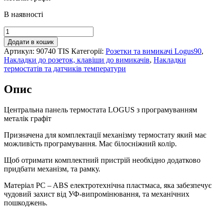
В наявності
Центральна
панель
Додати в кошик
термостата
Артикул:
90740 TIS
Категорії:
Розетки та вимикачі Logus90
,
LOGUS
Накладки до розеток, клавіши до вимикачів
,
Накладки
з
термостатів та датчиків температури
програмуванням
металік
Опис
графіт,
90740
TIS
Центральна панель термостата LOGUS з програмуванням
кількість
металік графіт
Призначена для комплектації механізму термостату який має
можливість програмування. Має білосніжний колір.
Щоб отримати комплектний пристрій необхідно додатково
придбати механізм, та рамку.
Матеріал PC – ABS електротехнічна пластмаса, яка забезпечує
чудовий захист від УФ-випромінювання, та механічних
пошкоджень.