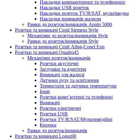
Накладки компьютерних та телефонних
Накладки USB розеток
Накладки розеток TV/R/SAT, мультімедиа
Накладки вимикачів жалюзи
Рамки до розеток/вимикачів Apolo 5000
Розетки та вимикачі Серії Siemens Style
Механізми до розеток/вимикачів Style
Рамки до розеток/вимикачів Style
Розетки та вимикачі Серії Aling-Conel Eon
Розетки та вимикачі Quadro45
Механізми розеток/вимикачів
Розетки акустичні
Заглушки та адаптери
Вимикачі для жалюзі
Датчики руху та освітлення
Термостати та датчики температури
Інше
Розетки комп’ютерні та телефонні
Вимикачі
Розетки електричні
Розетки USB
Розетки TV/R/SAT/Мультимедійні
Кнопки
Рамки до розеток/вимикачів
Розетки та вимикачі Logus90