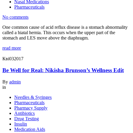
Nasal Medications
Pharmaceuticals
No comments
One common cause of acid reflux disease is a stomach abnormality
called a hiatal hernia. This occurs when the upper part of the
stomach and LES move above the diaphragm.
read more
Кві
03
2017
Be Well for Real: Nikisha Brunson’s Wellness Edit
By
admin
in
Needles & Syringes
Pharmaceuticals
Pharmacy Supply
Antibiotics
Drug Testing
Insulin
Medication Aids