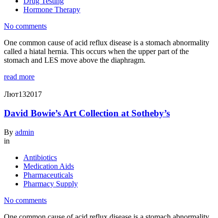
Drug Testing
Hormone Therapy
No comments
One common cause of acid reflux disease is a stomach abnormality
called a hiatal hernia. This occurs when the upper part of the
stomach and LES move above the diaphragm.
read more
Лют
13
2017
David Bowie’s Art Collection at Sotheby’s
By
admin
in
Antibiotics
Medication Aids
Pharmaceuticals
Pharmacy Supply
No comments
One common cause of acid reflux disease is a stomach abnormality