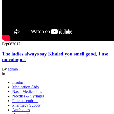
Бер
06
2017
The ladies always say Khaled you smell good, I use
no cologne.
By
admin
in
Insulin
Medication Aids
Nasal Medications
Needles & Syringes
Pharmaceuticals
Pharmacy Supply
Antibiotics