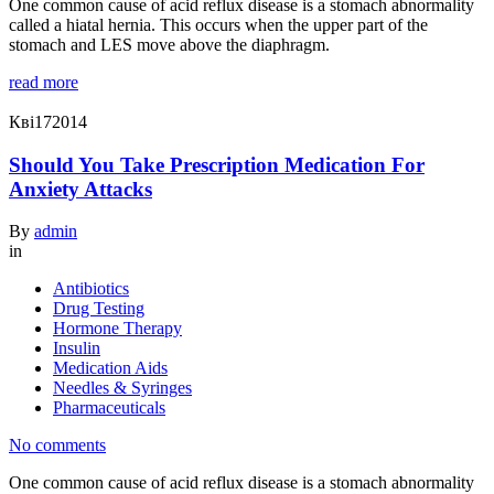
One common cause of acid reflux disease is a stomach abnormality
called a hiatal hernia. This occurs when the upper part of the
stomach and LES move above the diaphragm.
read more
Кві
17
2014
Should You Take Prescription Medication For
Anxiety Attacks
By
admin
in
Antibiotics
Drug Testing
Hormone Therapy
Insulin
Medication Aids
Needles & Syringes
Pharmaceuticals
No comments
One common cause of acid reflux disease is a stomach abnormality