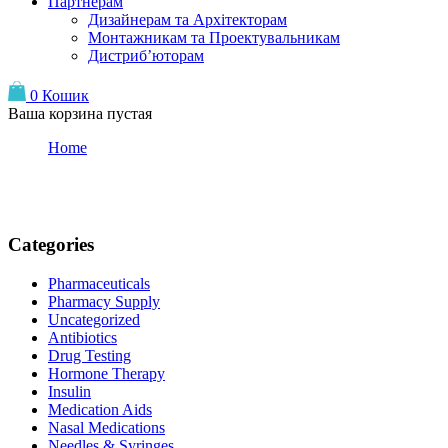
Партнерам
Дизайнерам та Архітекторам
Монтажникам та Проектувальникам
Дистриб’юторам
0
Кошик
Ваша корзина пустая
Home
Medication Aids
Medication Aids
Categories
Pharmaceuticals
Pharmacy Supply
Uncategorized
Antibiotics
Drug Testing
Hormone Therapy
Insulin
Medication Aids
Nasal Medications
Needles & Syringes