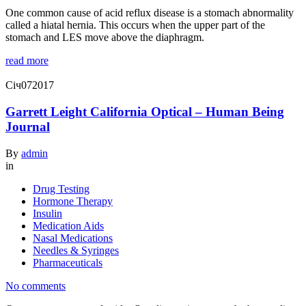
One common cause of acid reflux disease is a stomach abnormality
called a hiatal hernia. This occurs when the upper part of the
stomach and LES move above the diaphragm.
read more
Січ
07
2017
Garrett Leight California Optical – Human Being
Journal
By
admin
in
Drug Testing
Hormone Therapy
Insulin
Medication Aids
Nasal Medications
Needles & Syringes
Pharmaceuticals
No comments