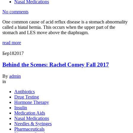
Nasal Medications
No comments
One common cause of acid reflux disease is a stomach abnormality
called a hiatal hernia. This occurs when the upper part of the
stomach and LES move above the diaphragm.
read more
Бер
18
2017
Behind the Scenes: Rachel Comey Fall 2017
By
admin
in
Antibiotics
Drug Testing
Hormone Therapy
Insulin
Medication Aids
Nasal Medications
Needles & Syringes
Pharmaceuticals