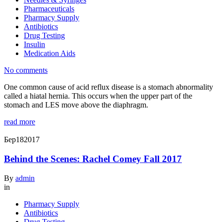
Pharmaceuticals
Pharmacy Supply
Antibiotics
Drug Testing
Insulin
Medication Aids
No comments
One common cause of acid reflux disease is a stomach abnormality
called a hiatal hernia. This occurs when the upper part of the
stomach and LES move above the diaphragm.
read more
Бер
18
2017
Behind the Scenes: Rachel Comey Fall 2017
By
admin
in
Pharmacy Supply
Antibiotics
Drug Testing