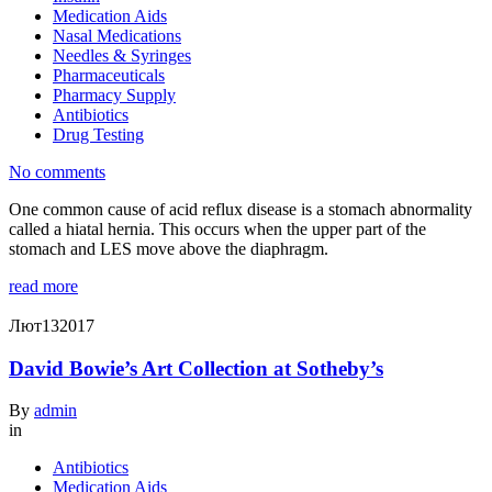
Medication Aids
Nasal Medications
Needles & Syringes
Pharmaceuticals
Pharmacy Supply
Antibiotics
Drug Testing
No comments
One common cause of acid reflux disease is a stomach abnormality
called a hiatal hernia. This occurs when the upper part of the
stomach and LES move above the diaphragm.
read more
Лют
13
2017
David Bowie’s Art Collection at Sotheby’s
By
admin
in
Antibiotics
Medication Aids