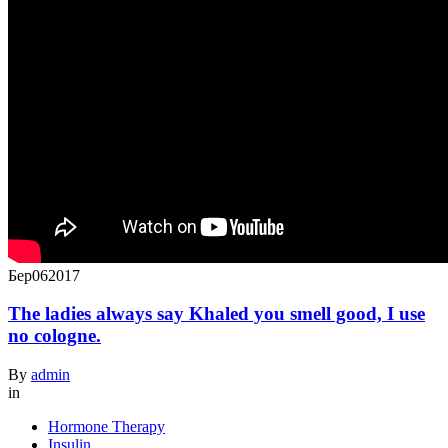
Бер
06
2017
The ladies always say Khaled you smell good, I use
no cologne.
By
admin
in
Hormone Therapy
Insulin