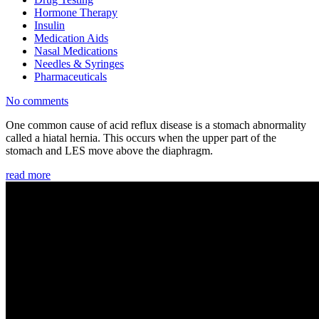
Hormone Therapy
Insulin
Medication Aids
Nasal Medications
Needles & Syringes
Pharmaceuticals
No comments
One common cause of acid reflux disease is a stomach abnormality
called a hiatal hernia. This occurs when the upper part of the
stomach and LES move above the diaphragm.
read more