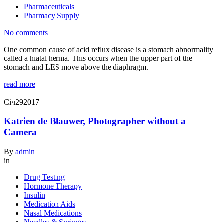
Pharmaceuticals
Pharmacy Supply
No comments
One common cause of acid reflux disease is a stomach abnormality
called a hiatal hernia. This occurs when the upper part of the
stomach and LES move above the diaphragm.
read more
Січ
29
2017
Katrien de Blauwer, Photographer without a
Camera
By
admin
in
Drug Testing
Hormone Therapy
Insulin
Medication Aids
Nasal Medications
Needles & Syringes