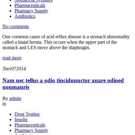
Pharmaceuticals
Pharmacy Supply
Antibiotics
No comments
One common cause of acid reflux disease is a stomach abnormality
called a hiatal hernia. This occurs when the upper part of the
stomach and LES move above the diaphragm.
read more
Лют
07
2014
Nam nec tellus a odio tincidunuctor anare odioed
nonmauris
By
admin
in
Drug Testing
Insulin
Pharmaceuticals
Pharmacy Supply