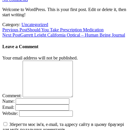
Welcome to WordPress. This is your first post. Edit or delete it, then
start writing!
Category:
Uncategorized
Post
Previous Post
Should You Take Prescription Medication
Next Post
Garrett Leight California Optical – Human Being Journal
navigation
Leave a Comment
Your email address will not be published.
Comment:
Name:
Email:
Website:
Зберегти моє ім'я, e-mail, та адресу сайту в цьому браузері
для моїх подальших коментарів.